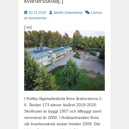
kvartersskola[:]
Publicerat
Författare
02.11.2020
Martin Gripenberg
Lämna
en kommentar
[:sv]
I Kottby lågstadieskola finns årskurserna 1-
6. Skolan 173 elever läsåret 2019-2020.
Skolhuset är byggt 1957 och tillbyggt samt
renoverat år 2000. I Arabiastranden finns
vår kvartersskola sedan hösten 2009. Där