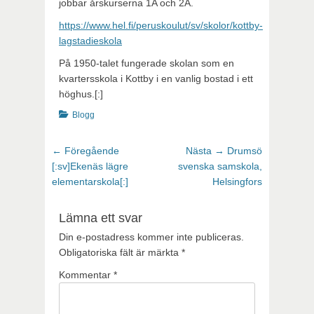
jobbar årskurserna 1A och 2A.
https://www.hel.fi/peruskoulut/sv/skolor/kottby-
lagstadieskola
På 1950-talet fungerade skolan som en
kvartersskola i Kottby i en vanlig bostad i ett
höghus.[:]
Kategorier
Blogg
Inläggsnavigering
Föregående
Nästa
← Föregående
Nästa →
Drumsö
inlägg:
inlägg:
[:sv]Ekenäs lägre
svenska samskola,
elementarskola[:]
Helsingfors
Lämna ett svar
Din e-postadress kommer inte publiceras.
Obligatoriska fält är märkta
*
Kommentar
*