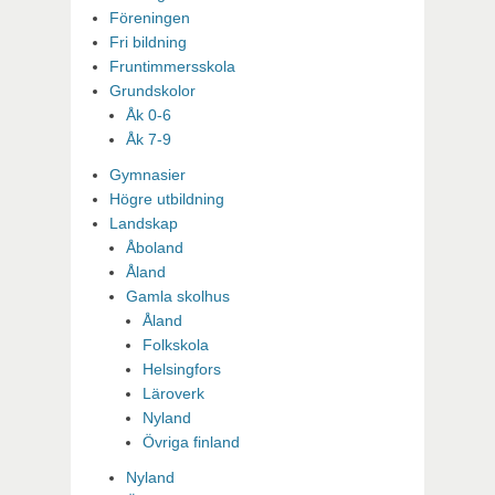
Föreningen
Fri bildning
Fruntimmersskola
Grundskolor
Åk 0-6
Åk 7-9
Gymnasier
Högre utbildning
Landskap
Åboland
Åland
Gamla skolhus
Åland
Folkskola
Helsingfors
Läroverk
Nyland
Övriga finland
Nyland