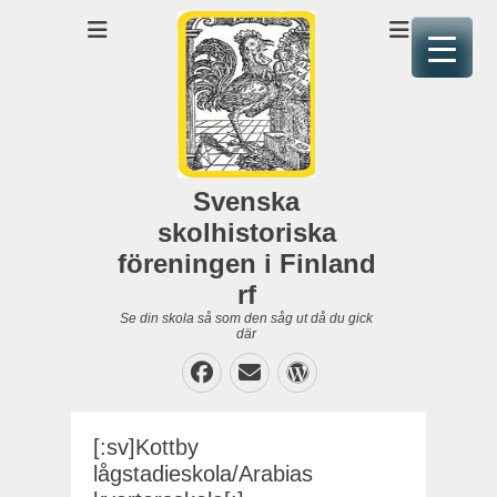
Svenska
skolhistoriska
föreningen i Finland
rf
Se din skola så som den såg ut då du gick
där
Facebook
E-
WordPress
post
[:sv]Kottby
lågstadieskola/Arabias