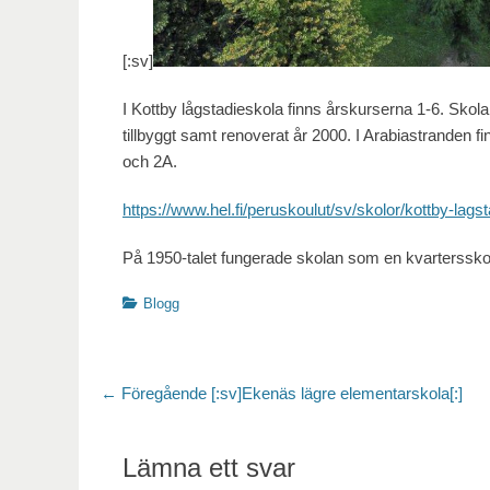
[:sv]
I Kottby lågstadieskola finns årskurserna 1-6. Skol
tillbyggt samt renoverat år 2000. I Arabiastranden 
och 2A.
https://www.hel.fi/peruskoulut/sv/skolor/kottby-lags
På 1950-talet fungerade skolan som en kvartersskola 
Kategorier
Blogg
Inläggsnavigering
Föregående
← Föregående
[:sv]Ekenäs lägre elementarskola[:]
inlägg:
Lämna ett svar