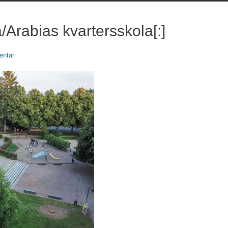
a/Arabias kvartersskola[:]
ntar