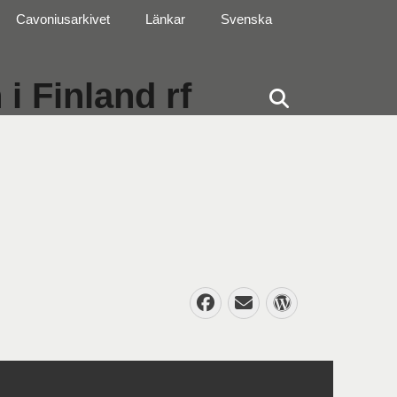
Cavoniusarkivet
Länkar
Svenska
i Finland rf
Sök
Facebook
E-
WordPres
post