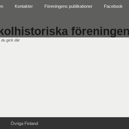
en
Kontakter
Föreningens publikationer
Facebook
olhistoriska föreningen 
 du gick där
Övriga Finland