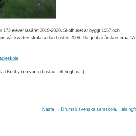
an 173 elever läsåret 2019-2020. Skolhuset är byggt 1957 och
finns vår kvartersskola sedan hösten 2009. Där jobbar årskurserna 1A
tadieskola
i Kottby i en vanlig bostad i ett höghus.[:]
Nästa
Nästa →
Drumsö svenska samskola, Helsingf
inlägg: