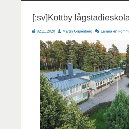
innehåll
[:sv]Kottby lågstadieskol
Publicerat
Författare
02.11.2020
Martin Gripenberg
Lämna en komme