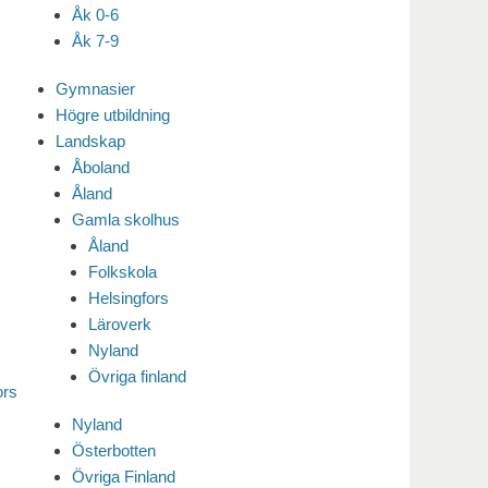
Åk 0-6
Åk 7-9
Gymnasier
Högre utbildning
Landskap
Åboland
Åland
Gamla skolhus
Åland
Folkskola
Helsingfors
Läroverk
Nyland
Övriga finland
ors
Nyland
Österbotten
Övriga Finland