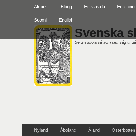
Primär meny
Hoppa
Aktuellt
Blogg
Förstasida
Förening
till
innehåll
Suomi
English
Svenska sk
Se din skola så som den såg ut då
Sekundär meny
Hoppa
Nyland
Åboland
Åland
Österbotten
till