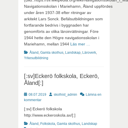
(Bild::https://sv.wikipedia.org/wiki/Navigationsskolan_i_
Navigationsskolan i Mariehamn, Åland uppfördes
under åren 1937-38 efter ritningar av
arkitekt Lars Sonck. Befälsutbildningen som
fortfarande bedrivs i byggnaden har
genomförts av olika läroinrättningar. Före
1944 hette den Högre navigationsskolan i
Mariehamn, mellan 1944
Läs mer …
Kategorier
Åland
,
Gamla skolhus
,
Landskap
,
Läroverk
,
Yrkesutbildning
[:sv]Eckerö folkskola, Eckerö,
Åland[:]
Publicerat
Författare
08.07.2019
skolhist_admin
Lämna en
kommentar
[:sv] Eckerö folkskola
http://www.eckeroskola.ax/[:]
Kategorier
Etiketter
Åland
,
Folkskola
,
Gamla skolhus
,
Landskap