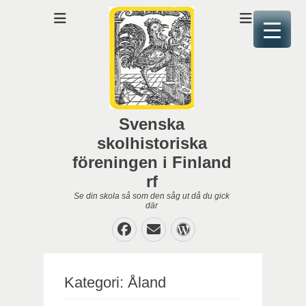
Svenska
skolhistoriska
föreningen i Finland
rf
Se din skola så som den såg ut då du gick
där
Facebook
E-
WordPress
post
Kategori:
Åland