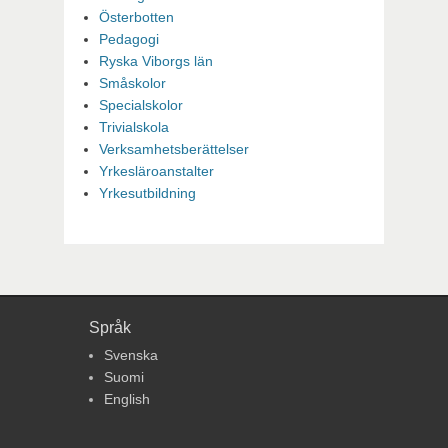
Österbotten
Pedagogi
Ryska Viborgs län
Småskolor
Specialskolor
Trivialskola
Verksamhetsberättelser
Yrkesläroanstalter
Yrkesutbildning
Språk
Svenska
Suomi
English