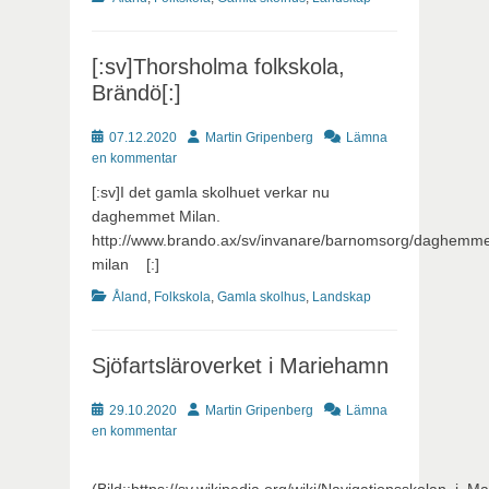
[:sv]Thorsholma folkskola,
Brändö[:]
Publicerat
Författare
07.12.2020
Martin Gripenberg
Lämna
en kommentar
[:sv]I det gamla skolhuet verkar nu
daghemmet Milan.
http://www.brando.ax/sv/invanare/barnomsorg/daghemme
milan [:]
Kategorier
Åland
,
Folkskola
,
Gamla skolhus
,
Landskap
Sjöfartsläroverket i Mariehamn
Publicerat
Författare
29.10.2020
Martin Gripenberg
Lämna
en kommentar