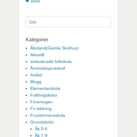
aland
Sök
efter:
Kategorier
Åboland(Gamla Skolhus)
Aktuellt
ambulerade folkskola
Årsmötesprotokoll
Artikel
Blogg
Elementarskola
Folkhögskolor
Föreningen
Fri bildning
Fruntimmersskola
Grundskolor
Åk 0-6
Åk 7-9