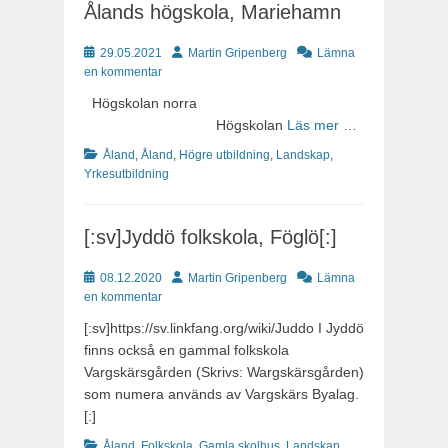
Ålands högskola, Mariehamn
Publicerat
Författare
29.05.2021
Martin Gripenberg
Lämna
en kommentar
Högskolan norra
Högskolan
Läs mer …
Kategorier
Åland
,
Åland
,
Högre utbildning
,
Landskap
,
Yrkesutbildning
[:sv]Jyddö folkskola, Föglö[:]
Publicerat
Författare
08.12.2020
Martin Gripenberg
Lämna
en kommentar
[:sv]https://sv.linkfang.org/wiki/Juddo I Jyddö
finns också en gammal folkskola
Vargskärsgården (Skrivs: Wargskärsgården)
som numera används av Vargskärs Byalag.
[:]
Kategorier
Åland
,
Folkskola
,
Gamla skolhus
,
Landskap