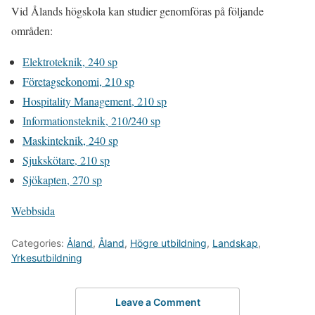
Vid Ålands högskola kan studier genomföras på följande
områden:
Elektroteknik, 240 sp
Företagsekonomi, 210 sp
Hospitality Management, 210 sp
Informationsteknik, 210/240 sp
Maskinteknik, 240 sp
Sjukskötare, 210 sp
Sjökapten, 270 sp
Webbsida
Categories:
Åland
,
Åland
,
Högre utbildning
,
Landskap
,
Yrkesutbildning
Leave a Comment