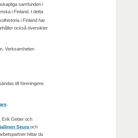
kapliga samfunden i
nska i Finland. I detta
lhistoria i Finland har
nehåller också översikter
an. Verksamheten
ändas till föreningens
are
.
c. Erik Geber och
iallinen Seura
och
rbetspartner hittar du