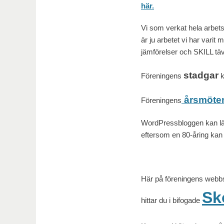
här.
Vi som verkat hela arbets
är ju arbetet vi har varit
jämförelser och SKILL täv
stadgar
Föreningens
k
årsmöte
Föreningens
WordPressbloggen kan läsa
eftersom en 80-åring kan h
Här på föreningens webbs
Sk
hittar du i bifogade