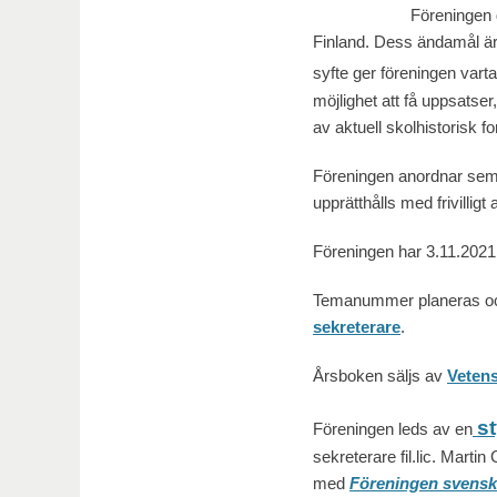
Föreningen grundades 
Finland. Dess ändamål är
syfte ger föreningen vart
möjlighet att få uppsatser
av aktuell skolhistorisk f
Föreningen anordnar sem
upprätthålls med frivillig
Föreningen har 3.11.2021
Temanummer planeras också
sekreterare
.
Årsboken säljs av
Veten
s
Föreningen leds av en
sekreterare fil.lic. Mart
med
Föreningen svensk