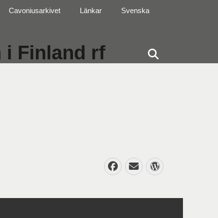
Cavoniusarkivet
Länkar
Svenska
i Finland rf
Sök
Facebook
E-
WordPres
post