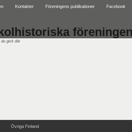
en
Kontakter
Föreningens publikationer
Facebook
olhistoriska föreningen 
 du gick där
Övriga Finland