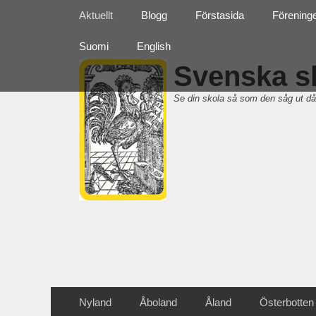
Primär meny
Hoppa
Aktuellt
Blogg
Förstasida
Förening
till
innehåll
Suomi
English
Svenska sk
Se din skola så som den såg ut då
Sekundär meny
Hoppa
Nyland
Åboland
Åland
Österbotten
till