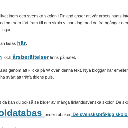
livet inom den svenska skolan i Finland anser att vår arbetsinsats in
 med om som fört fram till den skola vi har idag med de framgångar den
lingar.
här
an läsas
.
n
årsberättelser
och
finns på nätet.
s genom att klicka på W ovan denna text. Nya bloggar har emellertid
a svårt att träffa tidens puls.
ida kan du också se bilder av många finlandssvenska skolor. De sko
oldatabas
under rubriken
De svenskspråkiga skolorn