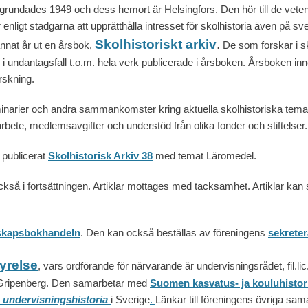
1949 och dess hemort är Helsingfors. Den hör till de vetens
 enligt stadgarna
att upprätthålla intresset för skolhistoria även på sve
Skolhistoriskt arkiv
.
annat år ut en årsbok,
De som forskar i sko
, i undantagsfall t.o.m. hela verk publicerade i årsboken. Årsboken in
orskning.
inarier och andra sammankomster kring aktuella skolhistoriska tem
t arbete, medlemsavgifter och understöd från olika fonder och stiftelser.
 publicerat
Skolhistorisk Arkiv 38
med temat Läromedel.
 i fortsättningen. Artiklar mottages med tacksamhet. Artiklar kan s
skapsbokhandeln
. Den kan också beställas av föreningens
sekreter
tyrelse
, vars ordförande för närvarande är undervisningsrådet, fil.li
in Gripenberg. Den samarbetar med
Suomen kasvatus- ja kouluhistor
undervisningshistor
ia
i Sverige
.
L
änkar till förenin
gens övriga sama