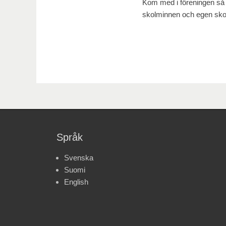
Kom med i föreningen så f
skolminnen och egen skol
Språk
Svenska
Suomi
English