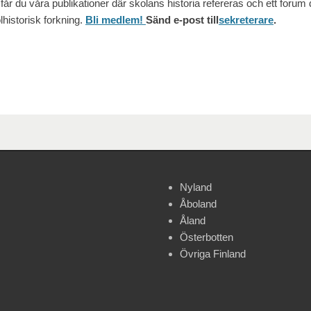
år du våra publikationer där skolans historia refereras och ett forum
historisk forkning.
Bli medlem!
Sänd e-post till
sekreterare
.
Nyland
Åboland
Åland
Österbotten
Övriga Finland