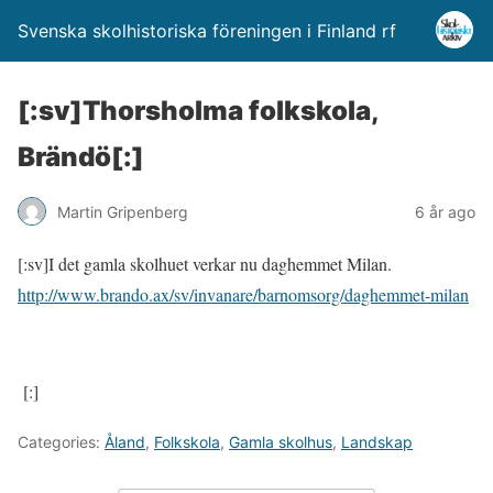
Svenska skolhistoriska föreningen i Finland rf
[:sv]Thorsholma folkskola,
Brändö[:]
Martin Gripenberg
6 år ago
[:sv]I det gamla skolhuet verkar nu daghemmet Milan.
http://www.brando.ax/sv/invanare/barnomsorg/daghemmet-milan
[:]
Categories:
Åland
,
Folkskola
,
Gamla skolhus
,
Landskap