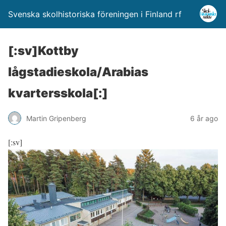
Svenska skolhistoriska föreningen i Finland rf
[:sv]Kottby
lågstadieskola/Arabias
kvartersskola[:]
Martin Gripenberg
6 år ago
[:sv]