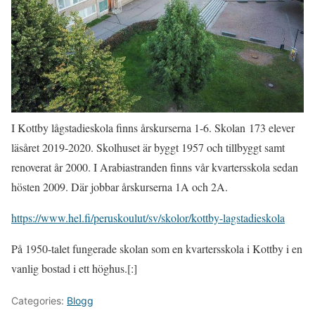
I Kottby lågstadieskola finns årskurserna 1-6. Skolan 173 elever
läsåret 2019-2020. Skolhuset är byggt 1957 och tillbyggt samt
renoverat år 2000. I Arabiastranden finns vår kvartersskola sedan
hösten 2009. Där jobbar årskurserna 1A och 2A.
https://www.hel.fi/peruskoulut/sv/skolor/kottby-lagstadieskola
På 1950-talet fungerade skolan som en kvartersskola i Kottby i en
vanlig bostad i ett höghus.[:]
Categories:
Blogg