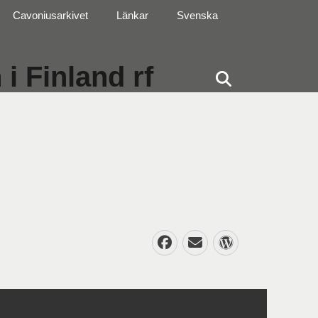
Cavoniusarkivet
Länkar
Svenska
i Finland rf
Sök
Facebook
E-
WordPres
post