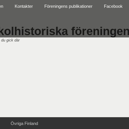
en
Kontakter
Föreningens publikationer
Facebook
olhistoriska föreningen 
 du gick där
Övriga Finland