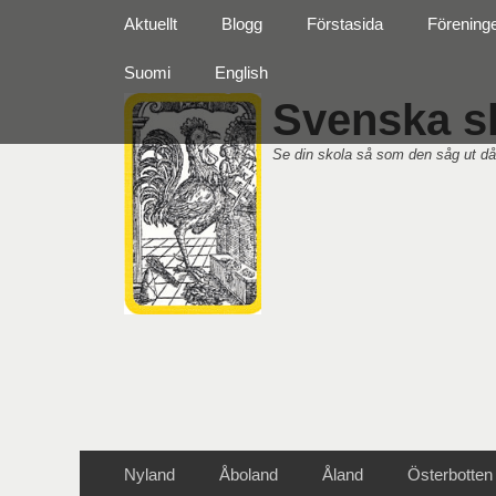
Primär meny
Hoppa
Aktuellt
Blogg
Förstasida
Förening
till
innehåll
Suomi
English
Svenska sk
Se din skola så som den såg ut då
Sekundär meny
Hoppa
Nyland
Åboland
Åland
Österbotten
till