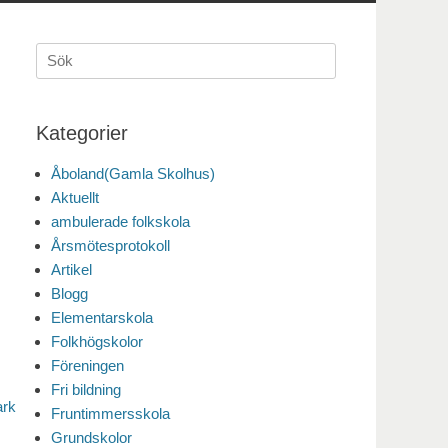
Sök
efter:
Kategorier
Åboland(Gamla Skolhus)
Aktuellt
ambulerade folkskola
Årsmötesprotokoll
Artikel
Blogg
Elementarskola
Folkhögskolor
Föreningen
Fri bildning
ark
Fruntimmersskola
Grundskolor