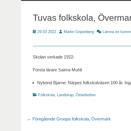
innehåll
Tuvas folkskola, Överma
Publicerat
Författare
29.03.2022
Martin Gripenberg
Lämna en komm
Skoldata
Skolan verkade 1922-
Första lärare Saima Muhli
Nybond Bjarne: Närpes folkskolväsen 100 år. Ingå
Kategorier
Folkskola
,
Landskap
,
Österbotten
Inläggsnavigering
Föregående
← Föregående
Groops folkskola, Övermark
inlägg: