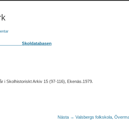
rk
entar
basen
r i Skolhistoriskt Arkiv 15 (97-116), Ekenäs.1979.
Nästa
Nästa →
Valsbergs folkskola, Överm
inlägg: