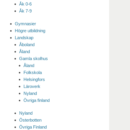
Åk 0-6
Åk 7-9
Gymnasier
Högre utbildning
Landskap
Åboland
Åland
Gamla skolhus
Åland
Folkskola
Helsingfors
Läroverk
Nyland
Övriga finland
Nyland
Österbotten
Övriga Finland