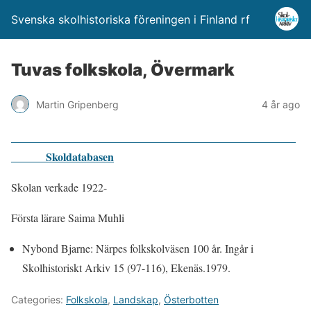
Svenska skolhistoriska föreningen i Finland rf
Tuvas folkskola, Övermark
Martin Gripenberg
4 år ago
Skoldatabasen
Skolan verkade 1922-
Första lärare Saima Muhli
Nybond Bjarne: Närpes folkskolväsen 100 år. Ingår i
Skolhistoriskt Arkiv 15 (97-116), Ekenäs.1979.
Categories:
Folkskola
,
Landskap
,
Österbotten