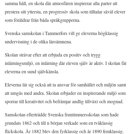
samma håll, en skola där atmosfären inspirerar alla parter att
prestera sitt yttersta, en progressiv skola som tilltalar såväl elever
som föräldrar från båda språkgrupperna.
Svenska samskolan i Tammerfors vill ge eleverna högklassig
undervisning i de olika läroämnena.
Skolan strävar efter att erbjuda en positiv och trygg
inlärningsmiljö, en inlärning där eleven själv är aktiv. I skolan får
eleverna en sund självkänsla.
Eleverna lär sig också att ta ansvar för samhället och miljön samt
att umgås med andra. Skolan erbjuder en inspirerande miljö som
sporrar till kreativitet och befrämjar andlig tillväxt och mognad.
Samskolan efterträdde Svenska fruntimmersskolan som hade
grundats 1862 och till n början verkade som en tvåklassig
flickskola. År 1882 blev den fyrklassig och år 1890 femklassig.