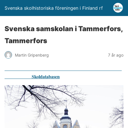
Svenska skolhistoriska föreningen i Finland rf
Svenska samskolan i Tammerfors,
Tammerfors
Martin Gripenberg
7 år ago
Skoldatabasen