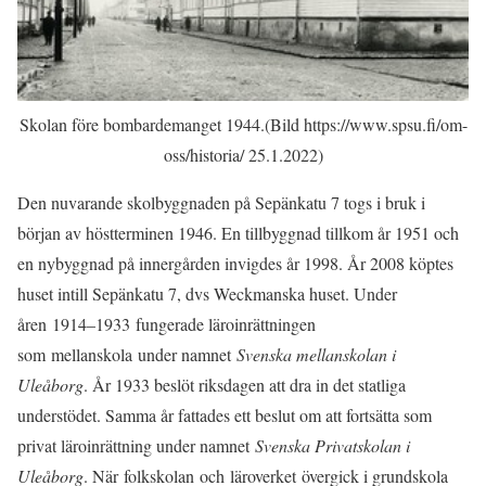
Skolan före bombardemanget 1944.(Bild https://www.spsu.fi/om-
oss/historia/ 25.1.2022)
Den nuvarande skolbyggnaden på Sepänkatu 7 togs i bruk i
början av höstterminen 1946. En tillbyggnad tillkom år 1951 och
en nybyggnad på innergården invigdes år 1998. År 2008 köptes
huset intill Sepänkatu 7, dvs Weckmanska huset. Under
åren
1914–1933
fungerade läroinrättningen
som
mellanskola
under namnet
Svenska mellanskolan i
Uleåborg
. År 1933 beslöt riksdagen att dra in det statliga
understödet. Samma år fattades ett beslut om att fortsätta som
privat läroinrättning under namnet
Svenska Privatskolan i
Uleåborg
. N
är folkskolan och läroverket ö
vergick i grundskola