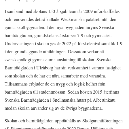
I samband med skolans 150-årsjubileum år
2009
införskaffades
och renoverades det så kallade Weckmanska palatset intill den
gamla skolbyggnaden. I den nya byggnaden inryms Svenska
barnträdgården, grundskolans årskurser 7-9 och gymnasiet.
Undervisningen i skolan ges år 2022 på förskolenivå samt åk 1-9
i den grundläggande utbildningen. Dessutom verkar ett
svenskspråkigt gymnasium i anslutning till skolan. Svenska
Barnträdgården i Uleåborg har sin verksamhet i samma fastighet
som skolan och de har ett nära samarbete med varandra.
Tillsammans erbjuder de en trygg och logisk helhet från
barnträdgården till studentmössan. Sedan hösten 2015 återfinns
Svenska Barnträdgården i Snellmanska huset på Albertinkatu
medan skolan använder sig av de övriga byggnaderna.
Skolan och barnträdgården upprätthålls av Skolgarantiföreningen
r.f. Föreningens ordförande var år 2022 Pontus Hällfors och