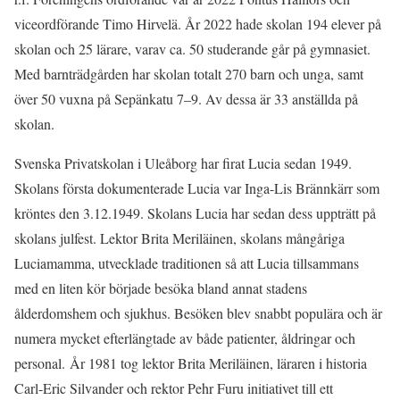
viceordförande Timo Hirvelä. År 2022 hade skolan 194 elever på
skolan och 25 lärare, varav ca. 50 studerande går på gymnasiet.
Med barnträdgården har skolan totalt 270 barn och unga, samt
över 50 vuxna på Sepänkatu 7–9. Av dessa är 33 anställda på
skolan.
Svenska Privatskolan i Uleåborg har firat Lucia sedan 1949.
Skolans första dokumenterade Lucia var Inga-Lis Brännkärr som
kröntes den 3.12.1949. Skolans Lucia har sedan dess uppträtt på
skolans julfest. Lektor Brita Meriläinen, skolans mångåriga
Luciamamma, utvecklade traditionen så att Lucia tillsammans
med en liten kör började besöka bland annat stadens
ålderdomshem och sjukhus. Besöken blev snabbt populära och är
numera mycket efterlängtade av både patienter, åldringar och
personal. År 1981 tog lektor Brita Meriläinen, läraren i historia
Carl-Eric Silvander och rektor Pehr Furu initiativet till ett