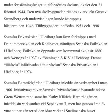
under fortsättningskriget totalförstördes skolans lokaler den 21
februari 1944. Den nya skolbyggnaden ritades av arkitekt Gustav
Strandberg och undervisningen kunde återupptas
höstterminen 1946. Tillbyggnader uppfördes 1951 och 1998.
Svenska Privatskolan i Uleåborg kan även förknippas med
Fruntimmersskolan och Reallyceet, nämligen Svenska Folkskolan
i Uleåborg. Folkskolan öppnade som kommunal skola år 1880
och övertogs år 1937 av föreningen S.K.V. i Uleåborg. Denna
“lillskola” införlivades i “storskolan” Svenska Privatskolan i
Uleåborg år 1974.
Svenska Barnträdgården i Uleåborg inledde sin verksamhet i mars
1966. Initiativtagare var Svenska Privatskolans dåvarande rektor
Greta Wetterstrand samt fru Kathy Klärich. Barnträdgården
inledde sin verksamhet vid Sepänkatu 7, men har genom åren fl­
yttat ett par gånger så den idag verkar i Snellmanska huset.