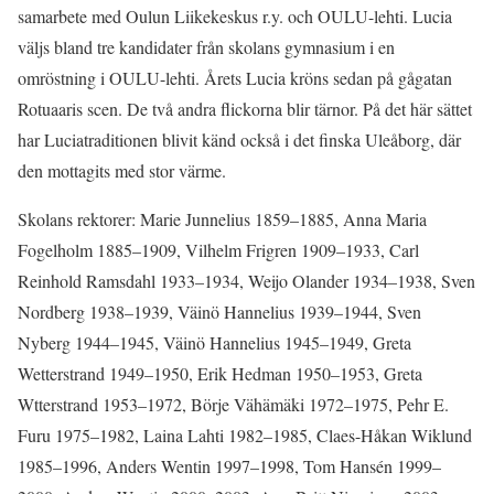
samarbete med Oulun Liikekeskus r.y. och OULU-lehti. Lucia
väljs bland tre kandidater från skolans gymnasium i en
omröstning i OULU-lehti. Årets Lucia kröns sedan på gågatan
Rotuaaris scen. De två andra flickorna blir tärnor. På det här sättet
har Luciatraditionen blivit känd också i det finska Uleåborg, där
den mottagits med stor värme.
Skolans rektorer: Marie Junnelius 1859–1885, Anna Maria
Fogelholm 1885–1909, Vilhelm Frigren 1909–1933, Carl
Reinhold Ramsdahl 1933–1934, Weijo Olander 1934–1938, Sven
Nordberg 1938–1939, Väinö Hannelius 1939–1944, Sven
Nyberg 1944–1945, Väinö Hannelius 1945–1949, Greta
Wetterstrand 1949–1950, Erik Hedman 1950–1953, Greta
Wtterstrand 1953–1972, Börje Vähämäki 1972–1975, Pehr E.
Furu 1975–1982, Laina Lahti 1982–1985, Claes-Håkan Wiklund
1985–1996, Anders Wentin 1997–1998, Tom Hansén 1999–