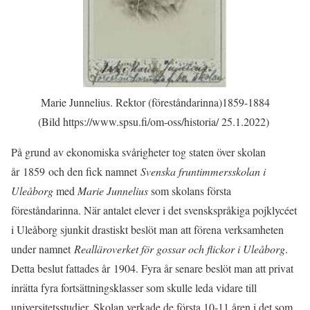
Marie Junnelius. Rektor (föreståndarinna)1859-1884
(Bild https://www.spsu.fi/om-oss/historia/ 25.1.2022)
På grund av ekonomiska svårigheter tog staten över skolan
å
r 1859
och den fick namnet
Svenska fruntimmersskolan i
Uleåborg
med
Marie Junnelius
som skolans första
föreståndarinna. När antalet elever i det svenskspråkiga pojklycéet
i Uleåborg sjunkit drastiskt beslöt man att förena verksamheten
under namnet
Realläroverket för gossar och flickor i Uleåborg
.
Detta beslut fattades år
1904.
Fyra år senare beslöt man att privat
inrätta fyra fortsättningsklasser som skulle leda vidare till
universitetsstudier. Skolan verkade de första 10-11 åren i det som