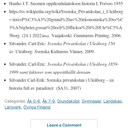
Hanho J.T. Suomen oppikoululaitoksen historia I, Porvoo 1955
https://sv.wikipedia.org/wiki/Svenska_Privatskolan_i_Uleåborg
~:text=P%C3%A5%20grund%20av%20ekonomiska%20sv%C
3%A5righeter,gossar%20och%20flickor%20i%20Ule%C3%A
5borg.
(24.1.2022)
ma.
Vaajakoski: Gummerus Printing, 2006.
Silvander, Carl-Eric:
Svenska Privatskolan i Uleåborg 150
år.
Uleåborg: Svenska Kulturens Vänner, 2009.
Silvander, Carl-Eric:
Svenska Privatskolan i Uleåborg 1859-
1999 samt faktorer som upprätthållit densam
Silvander Carl-Erik: Svenska privatskolan i Uleåborg – en
historia full av paradoxer (SA31, 2007)
Categories:
Åk 0-6
,
Åk 7-9
,
Grundskolor
,
Gymnasier
,
Landskap
,
Läroverk
,
Övriga Finland
Leave a Comment