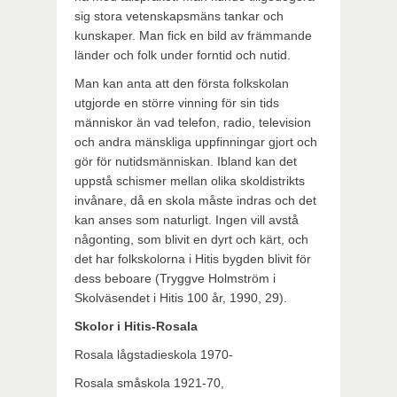
sig stora vetenskapsmäns tankar och
kunskaper. Man fick en bild av främmande
länder och folk under forntid och nutid.
Man kan anta att den första folkskolan
utgjorde en större vinning för sin tids
människor än vad telefon, radio, television
och andra mänskliga uppfinningar gjort och
gör för nutidsmänniskan. Ibland kan det
uppstå schismer mellan olika skoldistrikts
invånare, då en skola måste indras och det
kan anses som naturligt. Ingen vill avstå
någonting, som blivit en dyrt och kärt, och
det har folkskolorna i Hitis bygden blivit för
dess beboare (Tryggve Holmström i
Skolväsendet i Hitis 100 år, 1990, 29).
Skolor i Hitis-Rosala
Rosala lågstadieskola 1970-
Rosala småskola 1921-70,