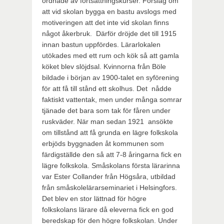
ordnade av fortsättningskurser. Förslag om
att vid skolan bygga en bastu avslogs med
motiveringen att det inte vid skolan finns
något åkerbruk. Därför dröjde det till 1915
innan bastun uppfördes. Lärarlokalen
utökades med ett rum och kök så att gamla
köket blev slöjdsal. Kvinnorna från Böle
bildade i början av 1900-talet en syförening
för att få till stånd ett skolhus. Det nådde
faktiskt vattentak, men under många somrar
tjänade det bara som tak för fåren under
ruskväder. När man sedan 1921 ansökte
om tillstånd att få grunda en lägre folkskola
erbjöds byggnaden åt kommunen som
färdigställde den så att 7-8 åringarna fick en
lägre folkskola. Småskolans första lärarinna
var Ester Collander från Högsåra, utbildad
från småskolelärarseminariet i Helsingfors.
Det blev en stor lättnad för högre
folkskolans lärare då eleverna fick en god
beredskap för den högre folkskolan. Under