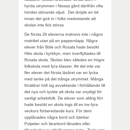
hyrda utrymmen i Nissas gård därifrån ofta
hördes störande oljud. Det dröjde en tid
innan det gick in i folks medvetande att
skolan inte fick störas.
De första 26 eleverna inskrevs inte i någon
matrikel utan på en papperslapp. Några
elever från Böle och Rosala hade besökt
Hitis skola i kyrkbyn, men överflyttades till
Rosala skola. Skolan blev således en högre
folkskola med fyra klasser. Att det inte var
fler elever det första läsåret var en lycka
med tanke på det trånga utrymmet. Många
föräldrar höll sig avvaktande i förhållande till
det nya och tyckte att skola var onyttigt för
vanligt arbetsfolk. De elever som aldrig förr
hade besökt en skola togs till en tre-fyra
veckors förberedande kurs. För dem
upplånades några bord och bänkar.
Pulpeter och lärarbord lånades eller