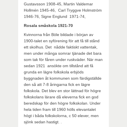
Gustavsson 1908-45, Martin Valdemar
Hollmén 1945-46, Carl Tryggve Holmström
1946-76, Signe Englund 1971-74,
Rosala småskola 1921-70
Kvinnorna från Böle bildade i början av
1900-talet en syförening för att få till stånd
ett skolhus. Det nådde faktiskt vattentak,
men under många somrar tjänade det bara
som tak för fåren under ruskväder. När man
sedan 1921 ansökte om tillstånd att få
grunda en lägre folkskola erbjöds
byggnaden åt kommunen som färdigställde
den så att 7-8 åringarna fick en lägre
folkskola. Det blev en stor lättnad för högre
folkskolans lärare då eleverna fick en god
beredskap för den högre folkskolan. Under
hela tiden fram till 1960 hölls elevantalet
högt i båda folkskolorna, c 50 elever, men
sjönk sedan hastigt. .