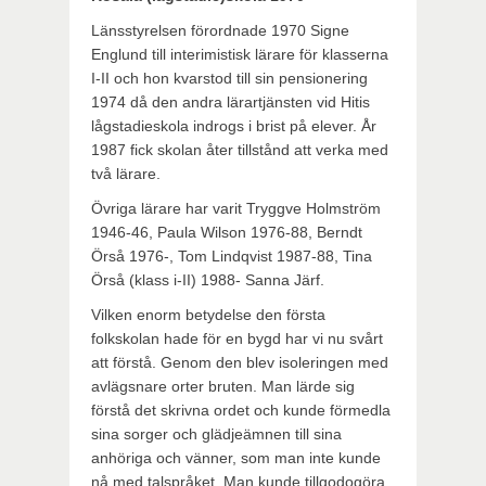
Länsstyrelsen förordnade 1970 Signe
Englund till interimistisk lärare för klasserna
I-II och hon kvarstod till sin pensionering
1974 då den andra lärartjänsten vid Hitis
lågstadieskola indrogs i brist på elever. År
1987 fick skolan åter tillstånd att verka med
två lärare.
Övriga lärare har varit Tryggve Holmström
1946-46, Paula Wilson 1976-88, Berndt
Örså 1976-, Tom Lindqvist 1987-88, Tina
Örså (klass i-II) 1988- Sanna Järf.
Vilken enorm betydelse den första
folkskolan hade för en bygd har vi nu svårt
att förstå. Genom den blev isoleringen med
avlägsnare orter bruten. Man lärde sig
förstå det skrivna ordet och kunde förmedla
sina sorger och glädjeämnen till sina
anhöriga och vänner, som man inte kunde
nå med talspråket. Man kunde tillgodogöra