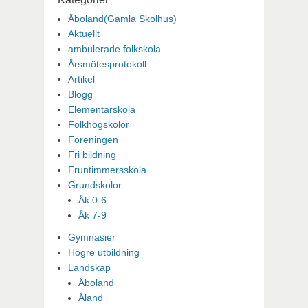
Åboland(Gamla Skolhus)
Aktuellt
ambulerade folkskola
Årsmötesprotokoll
Artikel
Blogg
Elementarskola
Folkhögskolor
Föreningen
Fri bildning
Fruntimmersskola
Grundskolor
Åk 0-6
Åk 7-9
Gymnasier
Högre utbildning
Landskap
Åboland
Åland