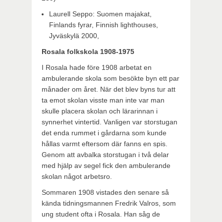
Laurell Seppo: Suomen majakat,
Finlands fyrar, Finnish lighthouses,
Jyväskylä 2000,
Rosala folkskola 1908-1975
I Rosala hade före 1908 arbetat en
ambulerande skola som besökte byn ett par
månader om året. När det blev byns tur att
ta emot skolan visste man inte var man
skulle placera skolan och lärarinnan i
synnerhet vintertid. Vanligen var storstugan
det enda rummet i gårdarna som kunde
hållas varmt eftersom där fanns en spis.
Genom att avbalka storstugan i två delar
med hjälp av segel fick den ambulerande
skolan något arbetsro.
Sommaren 1908 vistades den senare så
kända tidningsmannen Fredrik Valros, som
ung student ofta i Rosala. Han såg de