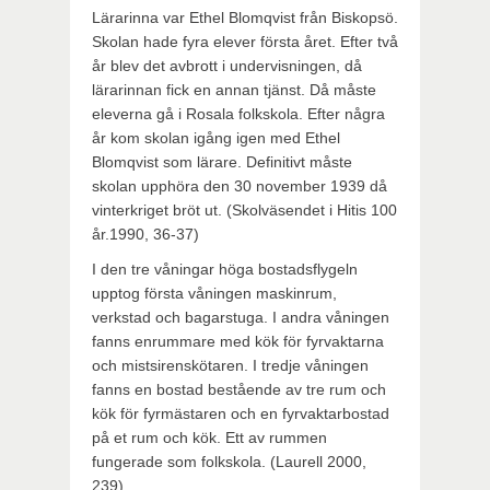
Lärarinna var Ethel Blomqvist från Biskopsö.
Skolan hade fyra elever första året. Efter två
år blev det avbrott i undervisningen, då
lärarinnan fick en annan tjänst. Då måste
eleverna gå i Rosala folkskola. Efter några
år kom skolan igång igen med Ethel
Blomqvist som lärare. Definitivt måste
skolan upphöra den 30 november 1939 då
vinterkriget bröt ut. (Skolväsendet i Hitis 100
år.1990, 36-37)
I den tre våningar höga bostadsflygeln
upptog första våningen maskinrum,
verkstad och bagarstuga. I andra våningen
fanns enrummare med kök för fyrvaktarna
och mistsirenskötaren. I tredje våningen
fanns en bostad bestående av tre rum och
kök för fyrmästaren och en fyrvaktarbostad
på et rum och kök. Ett av rummen
fungerade som folkskola. (Laurell 2000,
239)