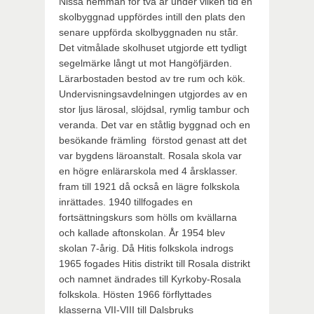
Nissa hemman för två år under vilken tid en
skolbyggnad uppfördes intill den plats den
senare uppförda skolbyggnaden nu står.
Det vitmålade skolhuset utgjorde ett tydligt
segelmärke långt ut mot Hangöfjärden.
Lärarbostaden bestod av tre rum och kök.
Undervisningsavdelningen utgjordes av en
stor ljus lärosal, slöjdsal, rymlig tambur och
veranda. Det var en ståtlig byggnad och en
besökande främling förstod genast att det
var bygdens läroanstalt. Rosala skola var
en högre enlärarskola med 4 årsklasser.
fram till 1921 då också en lägre folkskola
inrättades. 1940 tillfogades en
fortsättningskurs som hölls om kvällarna
och kallade aftonskolan. År 1954 blev
skolan 7-årig. Då Hitis folkskola indrogs
1965 fogades Hitis distrikt till Rosala distrikt
och namnet ändrades till Kyrkoby-Rosala
folkskola. Hösten 1966 förflyttades
klasserna VII-VIII till Dalsbruks