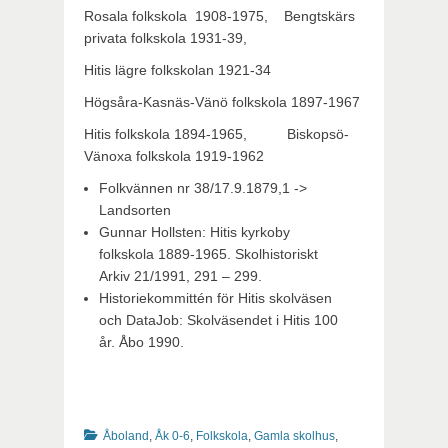
Rosala folkskola 1908-1975, Bengtskärs
privata folkskola 1931-39,
Hitis lägre folkskolan 1921-34
Högsåra-Kasnäs-Vänö folkskola 1897-1967
Hitis folkskola 1894-1965, Biskopsö-
Vänoxa folkskola 1919-1962
Folkvännen nr 38/17.9.1879,1 ->
Landsorten
Gunnar Hollsten: Hitis kyrkoby
folkskola 1889-1965. Skolhistoriskt
Arkiv 21/1991, 291 – 299.
Historiekommittén för Hitis skolväsen
och DataJob: Skolväsendet i Hitis 100
år. Åbo 1990.
Kategorier
Åboland
,
Åk 0-6
,
Folkskola
,
Gamla skolhus
,