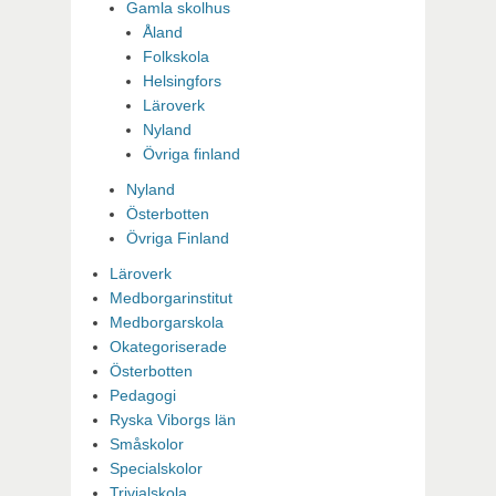
Gamla skolhus
Åland
Folkskola
Helsingfors
Läroverk
Nyland
Övriga finland
Nyland
Österbotten
Övriga Finland
Läroverk
Medborgarinstitut
Medborgarskola
Okategoriserade
Österbotten
Pedagogi
Ryska Viborgs län
Småskolor
Specialskolor
Trivialskola