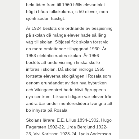
hela tiden fram till 1960 hölls elevantalet
högt i båda folkskolorna, c 50 elever, men
sjönk sedan hastigt.
År 1924 beslöts om ordnande av bespisning
på skolan då många elever hade så lång
väg till skolan. Slöjdsal fick skolan först vid
en mera omfattande tillbyggnad 1930. År
1953 elektrificerades skolan. År 1956
beslöts att undervisning i finska skulle
införas i skolan. Då skolan indrogs 1965
fortsatte eleverna skolgången i Rosala som
genom grundandet av den nya bybutiken
och Vikingacentret hade blivit ögruppens
nya centrum. Liksom tidigare var elever från
andra öar under menförestidera tvungna att
bo inhysta på Rosala.
Skolans lärare: E.E. Lilius 1894-1902, Hugo
Fagersten 1902-22, Urda Berglund 1922-
23, Vivi Karlsson 1923-24, Lydia Andersson