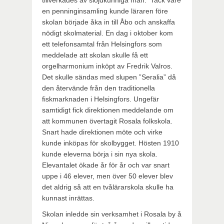
tillverkades av slöjdkunniga män. Tack vare
en penninginsamling kunde läraren före
skolan började åka in till Åbo och anskaffa
nödigt skolmaterial. En dag i oktober kom
ett telefonsamtal från Helsingfors som
meddelade att skolan skulle få ett
orgelharmonium inköpt av Fredrik Valros.
Det skulle sändas med slupen ”Seralia” då
den återvände från den traditionella
fiskmarknaden i Helsingfors. Ungefär
samtidigt fick direktionen meddelande om
att kommunen övertagit Rosala folkskola.
Snart hade direktionen möte och virke
kunde inköpas för skolbygget. Hösten 1910
kunde eleverna börja i sin nya skola.
Elevantalet ökade år för år och var snart
uppe i 46 elever, men över 50 elever blev
det aldrig så att en tvålärarskola skulle ha
kunnast inrättas.
Skolan inledde sin verksamhet i Rosala by å