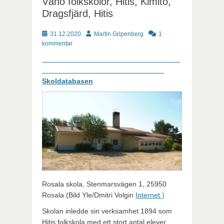
Vänö folkskolor, Hitis, Kimito,
Dragsfjärd, Hitis
Publicerat
Författare
31.12.2020
Martin Gripenberg
1
kommentar
Skoldatabasen
Rosala skola, Stenmarsvägen 1, 25950
Rosala (Bild Yle/Dmitri Volgin
Internet )
Skolan inledde sin verksamhet 1894 som
Hitis folkskola med ett stort antal elever.