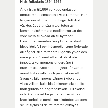
Hitis folkskola 1894-1965
Ända fram till1886 verkade endast en
ambulerande småskola i Hitis kommun. När
frågan om att grunda en högre folkskola
väcktes 1885 ansåg majoriteten av
kommunalstämmans medlemmar att det
vore mera till skada än till nytta för
kommunen emedan ”ungdomen endast
bleve lättjefull och högmodig, samt förlorade
all håg för sina förfäders urgamla yrken och
näringsfång,” samt att en skola skulle
innebära kommunens undergång i
ekonomiskt avseende. Följande år var det
annat ljud i skällan och på löftet om att
Svenska bildningens vänner i Åbo under
vissa villkor skulle bistå ekonomiskt beslöt
man grunda en högre folkskola. Till skolsal
och lärarbostad begagnade man sig av
kapellanbolets gamla karraktärsbostad som
skulle flyttas till de tre tomter kyrkbyns