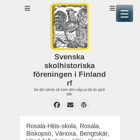
Svenska
skolhistoriska
föreningen i Finland
rf
Se din skola så som den såg ut då du gick
där
Facebook
E-
WordPress
post
Rosala-Hitis-skola, Rosala,
Biskopsö, Vänoxa, Bengtskär,