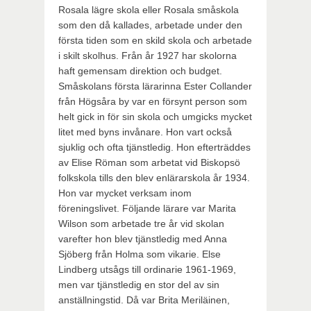
Rosala lägre skola eller Rosala småskola
som den då kallades, arbetade under den
första tiden som en skild skola och arbetade
i skilt skolhus. Från år 1927 har skolorna
haft gemensam direktion och budget.
Småskolans första lärarinna Ester Collander
från Högsåra by var en försynt person som
helt gick in för sin skola och umgicks mycket
litet med byns invånare. Hon vart också
sjuklig och ofta tjänstledig. Hon efterträddes
av Elise Röman som arbetat vid Biskopsö
folkskola tills den blev enlärarskola år 1934.
Hon var mycket verksam inom
föreningslivet. Följande lärare var Marita
Wilson som arbetade tre år vid skolan
varefter hon blev tjänstledig med Anna
Sjöberg från Holma som vikarie. Else
Lindberg utsågs till ordinarie 1961-1969,
men var tjänstledig en stor del av sin
anställningstid. Då var Brita Meriläinen,