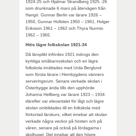
1924-25 och Hjalmar Strandberg 1925 -26
som drunknade 6 mars på återvägen från
Hangö. Gunnar Berlin var lärare 1926 –
1950, Gunnar Hollsten 1950 – 1961, Holger
Eriksson 1961 – 1962 och Thyra Nurmio
1962 – 1965.
Hitis lägre folkskolan 1921-34
Då läroplikt infördes 1921 indrogs den
kyrkliga småbarnsskolan och en lägre
folkskola inrättades med Urda Berglund
som första lärare i Hembygdens vänners
serveringsrum. Senare verkade skolan i
Österbygge ända tills den upphörde.
Johanna Hellberg var lärare 1923 – 1934.
därefter var elevantalet för lågt och lägre
skolan ombildades till en folkskola med
förkortad lärokurs, vilket innebar att skolan
verkade några veckor på hösten och på
våren, senare på också på lördagarna i
skolhuset. Det innebar att den högre