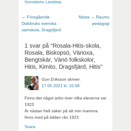
Grundskolor
,
Landskap
Inläggsnavigering
Föregående
Nästa
← Föregående
Nästa →
Raumo
inlägg:
inlägg:
Dalsbruks svenska
pedagogi
samskola, Dragsfjärd
1 svar på “Rosala-Hitis-skola,
Rosala, Biskopsö, Vänoxa,
Bengtskär, Vänö folkskolor,
Hitis, Kimito, Dragsfjärd, Hitis”
Gun Eriksson
skriver:
17.05.2021 kl. 15:58
Finns det något arkiv över vilka eleverna var
1923.
Är nästan helt säker på att min mamma
finns med på bilden rån 1923
Svara