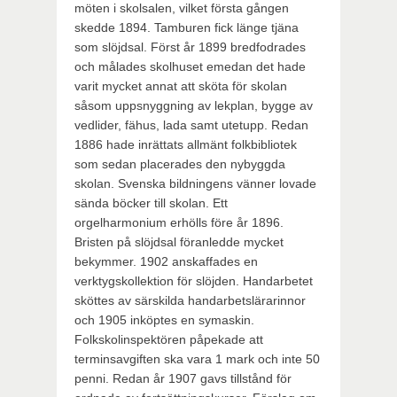
möten i skolsalen, vilket första gången
skedde 1894. Tamburen fick länge tjäna
som slöjdsal. Först år 1899 bredfodrades
och målades skolhuset emedan det hade
varit mycket annat att sköta för skolan
såsom uppsnyggning av lekplan, bygge av
vedlider, fähus, lada samt utetupp. Redan
1886 hade inrättats allmänt folkbibliotek
som sedan placerades den nybyggda
skolan. Svenska bildningens vänner lovade
sända böcker till skolan. Ett
orgelharmonium erhölls före år 1896.
Bristen på slöjdsal föranledde mycket
bekymmer. 1902 anskaffades en
verktygskollektion för slöjden. Handarbetet
sköttes av särskilda handarbetslärarinnor
och 1905 inköptes en symaskin.
Folkskolinspektören påpekade att
terminsavgiften ska vara 1 mark och inte 50
penni. Redan år 1907 gavs tillstånd för