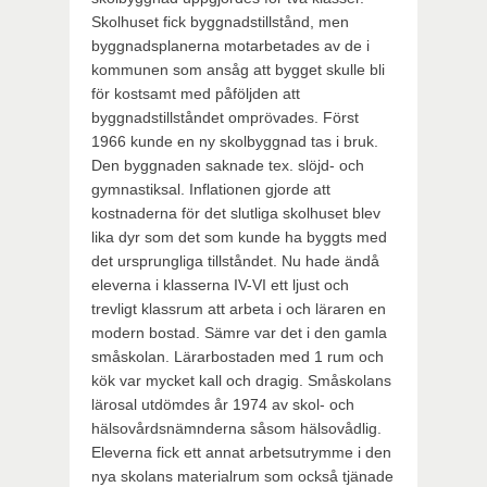
Skolhuset fick byggnadstillstånd, men
byggnadsplanerna motarbetades av de i
kommunen som ansåg att bygget skulle bli
för kostsamt med påföljden att
byggnadstillståndet omprövades. Först
1966 kunde en ny skolbyggnad tas i bruk.
Den byggnaden saknade tex. slöjd- och
gymnastiksal. Inflationen gjorde att
kostnaderna för det slutliga skolhuset blev
lika dyr som det som kunde ha byggts med
det ursprungliga tillståndet. Nu hade ändå
eleverna i klasserna IV-VI ett ljust och
trevligt klassrum att arbeta i och läraren en
modern bostad. Sämre var det i den gamla
småskolan. Lärarbostaden med 1 rum och
kök var mycket kall och dragig. Småskolans
lärosal utdömdes år 1974 av skol- och
hälsovårdsnämnderna såsom hälsovådlig.
Eleverna fick ett annat arbetsutrymme i den
nya skolans materialrum som också tjänade