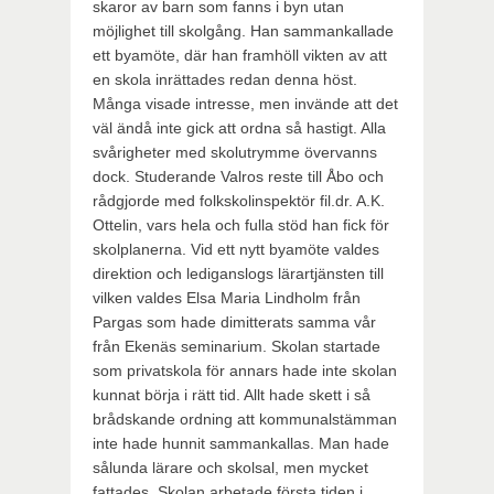
skaror av barn som fanns i byn utan
möjlighet till skolgång. Han sammankallade
ett byamöte, där han framhöll vikten av att
en skola inrättades redan denna höst.
Många visade intresse, men invände att det
väl ändå inte gick att ordna så hastigt. Alla
svårigheter med skolutrymme övervanns
dock. Studerande Valros reste till Åbo och
rådgjorde med folkskolinspektör fil.dr. A.K.
Ottelin, vars hela och fulla stöd han fick för
skolplanerna. Vid ett nytt byamöte valdes
direktion och lediganslogs lärartjänsten till
vilken valdes Elsa Maria Lindholm från
Pargas som hade dimitterats samma vår
från Ekenäs seminarium. Skolan startade
som privatskola för annars hade inte skolan
kunnat börja i rätt tid. Allt hade skett i så
brådskande ordning att kommunalstämman
inte hade hunnit sammankallas. Man hade
sålunda lärare och skolsal, men mycket
fattades. Skolan arbetade första tiden i