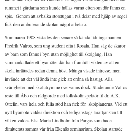
rummet i gårdarna som kunde hållas varmt eftersom där fanns en
spis. Genom att avbalka storstugan i två delar med hjälp av segel
fick den ambulerande skolan något arbetsro.
Sommaren 1908 vistades den senare så kända tidningsmannen
Fredrik Valros, som ung student ofta i Rosala. Han såg de skaror
av barn som fanns i byn utan möjlighet till skolgång. Han
sammankallade ett byamöte, där han framhöll vikten av att en
skola inrättades redan denna höst. Många visade intresse, men
invände att det väl ändå inte gick att ordna så hastigt. Alla
svårigheter med skolutrymme övervanns dock. Studerande Valros
reste till Åbo och rådgjorde med folkskolinspektör fil.dr. A.K.
Ottelin, vars hela och fulla stöd han fick för skolplanerna. Vid ett
nytt byamöte valdes direktion och lediganslogs lärartjänsten till
vilken valdes Elsa Maria Lindholm från Pargas som hade
dimitterats samma vår från Ekenäs seminarium. Skolan startade