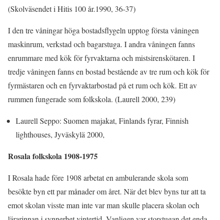
(Skolväsendet i Hitis 100 år.1990, 36-37)
I den tre våningar höga bostadsflygeln upptog första våningen
maskinrum, verkstad och bagarstuga. I andra våningen fanns
enrummare med kök för fyrvaktarna och mistsirenskötaren. I
tredje våningen fanns en bostad bestående av tre rum och kök för
fyrmästaren och en fyrvaktarbostad på et rum och kök. Ett av
rummen fungerade som folkskola. (Laurell 2000, 239)
Laurell Seppo: Suomen majakat, Finlands fyrar, Finnish
lighthouses, Jyväskylä 2000,
Rosala folkskola 1908-1975
I Rosala hade före 1908 arbetat en ambulerande skola som
besökte byn ett par månader om året. När det blev byns tur att ta
emot skolan visste man inte var man skulle placera skolan och
lärarinnan i synnerhet vintertid. Vanligen var storstugan det enda