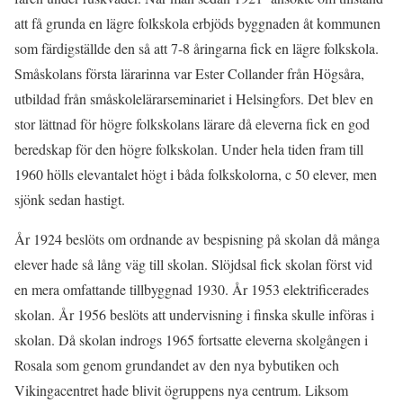
att få grunda en lägre folkskola erbjöds byggnaden åt kommunen
som färdigställde den så att 7-8 åringarna fick en lägre folkskola.
Småskolans första lärarinna var Ester Collander från Högsåra,
utbildad från småskolelärarseminariet i Helsingfors. Det blev en
stor lättnad för högre folkskolans lärare då eleverna fick en god
beredskap för den högre folkskolan. Under hela tiden fram till
1960 hölls elevantalet högt i båda folkskolorna, c 50 elever, men
sjönk sedan hastigt.
År 1924 beslöts om ordnande av bespisning på skolan då många
elever hade så lång väg till skolan. Slöjdsal fick skolan först vid
en mera omfattande tillbyggnad 1930. År 1953 elektrificerades
skolan. År 1956 beslöts att undervisning i finska skulle införas i
skolan. Då skolan indrogs 1965 fortsatte eleverna skolgången i
Rosala som genom grundandet av den nya bybutiken och
Vikingacentret hade blivit ögruppens nya centrum. Liksom