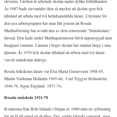
eleverna. I tretton år arbetade skolan under dylika förhållanden.
År 1987 hade elevantalet ökat så mycket att skolan igen fick
tillstånd att arbeta med två heltidsanställda lärare. Utrymme för
den nya arbetsgruppen har man fått genom att Rosala
Marthaförening har avstått den av dem renoverade ”Småskolans”
lärosal. Den hade under Marthaparentesen blivit uppsnyggad men
knappast varmare. Lärarna i högre skolan har stannat länge i sina
tjänster. År 1970 fick skolan tillstånd att arbeta med två lärare
varvid småskolan indrogs.
Rosala folkskolas lärare var Elsa Maria Gustavsson 1908-45,
Martin Valdemar Hollmén 1945-46, Carl Tryggve Holmström
1946-76, Signe Englund 1971-74,
Rosala småskola 1921-70
Kvinnorna från Böle bildade i början av 1900-talet en syförening
för att få till stånd ett skolhus. Det nådde faktiskt vattentak, men