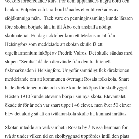
veckors förberedande kurs. För dem upplånades några bord och
bänkar. Pulpeter och lärarbord lånades eller tillverkades av
slöjdkunniga män. Tack vare en penninginsamling kunde läraren
före skolan började åka in till Åbo och anskaffa nödigt
skolmaterial. En dag i oktober kom ett telefonsamtal från
Helsingfors som meddelade att skolan skulle få ett
orgelharmonium inköpt av Fredrik Valros. Det skulle sändas med
slupen ”Seralia” då den återvände från den traditionella
fiskmarknaden i Helsingfors. Ungefär samtidigt fick direktionen
meddelande om att kommunen övertagit Rosala folkskola. Snart
hade direktionen möte och virke kunde inköpas för skolbygget.
Hösten 1910 kunde eleverna börja i sin nya skola. Elevantalet
ökade år för år och var snart uppe i 46 elever, men över 50 elever
blev det aldrig så att en tvålärarskola skulle ha kunnast inrättas.
Skolan inledde sin verksamhet i Rosala by å Nissa hemman för
två år under vilken tid en skolbyggnad uppfördes intill den plats