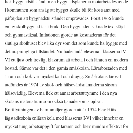
fick byggnadstillstånd, men byggnadsplanerna motarbetades av de
i kommunen som ansåg att bygget skulle bli för kostsamt med
påföljden att byggnadstillståndet omprövades. Först 1966 kunde
en ny skolbyggnad tas i bruk. Den byggnaden saknade tex. slöjd-
och gymnastiksal. Inflationen gjorde att kostnaderna för det
slutliga skolhuset blev lika dyr som det som kunde ha byggts med
det ursprungliga tillståndet. Nu hade ändå eleverna i klasserna IV-
VI ett ljust och trevligt klassrum att arbeta i och läraren en modern
bostad. Sämre var det i den gamla småskolan. Lärarbostaden med
1 rum och kök var mycket kall och dragig. Småskolans lärosal
utdömdes år 1974 av skol- och hälsovårdsnämnderna såsom
hälsovådlig. Eleverna fick ett annat arbetsutrymme i den nya
skolans materialrum som också tjänade som slöjdsal.
Bortflyttningen av barnfamiljer gjorde att år 1974 blev Hitis
lågstadieskola enlärarskola med klasserna I-VI vilket innebar en
mycket tung arbetsuppgift för läraren och blev mindre effektivt för