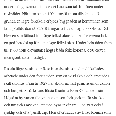
under många somrar tjänade det bara som tak för fåren under
ruskväder. När man sedan 1921 ansökte om tillstånd att få
grunda en lägre folkskola erbjöds byggnaden åt kommunen som
färdigställde den så att 7-8 åringarna fick en lägre folkskola. Det
blev en stor lättnad för högre folkskolans lärare då eleverna fick
en god beredskap för den högre folkskolan. Under hela tiden fram
till 1960 hölls elevantalet högt i båda folkskolorna, c 50 elever,
men sjönk sedan hastigt. .
Rosala lägre skola eller Rosala småskola som den då kallades,
arbetade under den första tiden som en skild skola och arbetade i
skilt skolhus. Från år 1927 har skolorna haft gemensam direktion
och budget. Småskolans första lärarinna Ester Collander från
Högsåra by var en försynt person som helt gick in för sin skola
och umgicks mycket litet med byns invånare. Hon vart också
sjuklig och ofta tjänstledig. Hon efterträddes av Elise Röman som