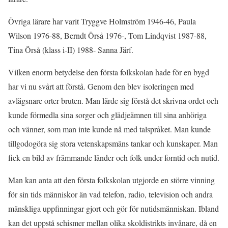
Övriga lärare har varit Tryggve Holmström 1946-46, Paula
Wilson 1976-88, Berndt Örså 1976-, Tom Lindqvist 1987-88,
Tina Örså (klass i-II) 1988- Sanna Järf.
Vilken enorm betydelse den första folkskolan hade för en bygd
har vi nu svårt att förstå. Genom den blev isoleringen med
avlägsnare orter bruten. Man lärde sig förstå det skrivna ordet och
kunde förmedla sina sorger och glädjeämnen till sina anhöriga
och vänner, som man inte kunde nå med talspråket. Man kunde
tillgodogöra sig stora vetenskapsmäns tankar och kunskaper. Man
fick en bild av främmande länder och folk under forntid och nutid.
Man kan anta att den första folkskolan utgjorde en större vinning
för sin tids människor än vad telefon, radio, television och andra
mänskliga uppfinningar gjort och gör för nutidsmänniskan. Ibland
kan det uppstå schismer mellan olika skoldistrikts invånare, då en