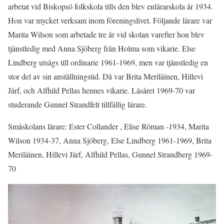
arbetat vid Biskopsö folkskola tills den blev enlärarskola år 1934.
Hon var mycket verksam inom föreningslivet. Följande lärare var
Marita Wilson som arbetade tre år vid skolan varefter hon blev
tjänstledig med Anna Sjöberg från Holma som vikarie. Else
Lindberg utsågs till ordinarie 1961-1969, men var tjänstledig en
stor del av sin anställningstid. Då var Brita Meriläinen, Hillevi
Järf, och Alfhild Pellas hennes vikarie. Läsåret 1969-70 var
studerande Gunnel Strandfelt tillfällig lärare.
Småskolans lärare: Ester Collander , Elise Röman -1934, Marita
Wilson 1934-37, Anna Sjöberg, Else Lindberg 1961-1969, Brita
Meriläinen, Hillevi Järf, Alfhild Pellas, Gunnel Strandberg 1969-
70