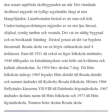
den senare uppförda skolbyggnaden nu står. Det vitmålade
skolhuset utgjorde ett tydligt segelmärke långt ut mot
Hangöfjärden. Lärarbostaden bestod av tre rum och kök.
Undervisningsavdelningen utgjordes av en stor ljus lärosal,
slöjdsal, rymlig tambur och veranda. Det var en ståtlig byggnad
och en besökande främling förstod genast att det var bygdens
läroanstalt. Rosala skola var en högre enlärarskola med 4
årsklasser. fram till 1921 då också en lägre folkskola inrättades.
1940 tillfogades en fortsättningskurs som hölls om kvällarna och
kallade aftonskolan. År 1954 blev skolan 7-årig. Då Hitis
folkskola indrogs 1965 fogades Hitis distrikt till Rosala distrikt
och namnet ändrades till Kyrkoby-Rosala folkskola. Hösten 1966
förflyttades klasserna VII-VIII till Dalsbruks högstadieskola. 1967
ändrades skolans namn till Hitis folkskola och 1973 till Hitis
lågstadieskola. Numera heter skolan Rosala skola.