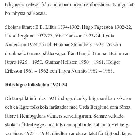
tidigare var elever från andra öar under menförestidera tvungna att
bo inhysta på Rosala.
Skolans lärare: E.E. Lilius 1894-1902, Hugo Fagersten 1902-22,
Urda Berglund 1922-23, Vivi Karlsson 1923-24, Lydia
Andersson 1924-25 och Hjalmar Strandberg 1925 -26 som
drunknade 6 mars på återvägen från Hangö. Gunnar Berlin var
lärare 1926 – 1950, Gunnar Hollsten 1950 – 1961, Holger
Eriksson 1961 – 1962 och Thyra Nurmio 1962 – 1965.
Hitis lägre folkskolan 1921-34
Då läroplikt infördes 1921 indrogs den kyrkliga småbarnsskolan
och en lägre folkskola inrättades med Urda Berglund som första
lärare i Hembygdens vänners serveringsrum. Senare verkade
skolan i Österbygge ända tills den upphörde. Johanna Hellberg
var lärare 1923 – 1934. därefter var elevantalet för lågt och lägre