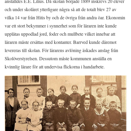
anställdes E.E. Lilius. Då skolan började 1889 inskrevs 20 elever
och under skolåret ytterligare några så att de totalt blev 27 av
vilka 14 var från Hitis by och de övriga från andra öar. Ekonomin
var ett stort bekymmer i synnerhet som för läraren inte kunde
upplåtas uppodlad jord, foder och mullbete vilket innebar att
läraren måste ersättas med kontanter. Barrved kunde däremot
levereras till skolan. För lärarens avlöning äskades anslag från
Skolöverstyrelsen. Dessutom måste kommunen anställa en
kvinnlig lärare för att undervisa flickorna i handarbete.