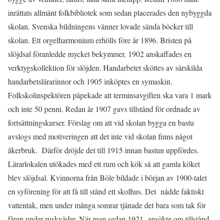
inrättats allmänt folkbibliotek som sedan placerades den nybyggda
skolan. Svenska bildningens vänner lovade sända böcker till
skolan. Ett orgelharmonium erhölls före år 1896. Bristen på
slöjdsal föranledde mycket bekymmer. 1902 anskaffades en
verktygskollektion för slöjden. Handarbetet sköttes av särskilda
handarbetslärarinnor och 1905 inköptes en symaskin.
Folkskolinspektören påpekade att terminsavgiften ska vara 1 mark
och inte 50 penni. Redan år 1907 gavs tillstånd för ordnade av
fortsättningskurser. Förslag om att vid skolan bygga en bastu
avslogs med motiveringen att det inte vid skolan finns något
åkerbruk. Därför dröjde det till 1915 innan bastun uppfördes.
Lärarlokalen utökades med ett rum och kök så att gamla köket
blev slöjdsal. Kvinnorna från Böle bildade i början av 1900-talet
en syförening för att få till stånd ett skolhus. Det nådde faktiskt
vattentak, men under många somrar tjänade det bara som tak för
fåren under ruskväder. När man sedan 1921 ansökte om tillstånd