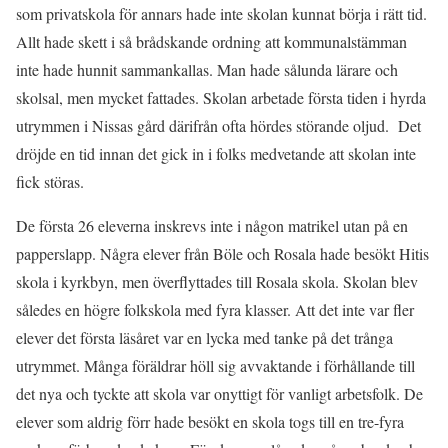
som privatskola för annars hade inte skolan kunnat börja i rätt tid.
Allt hade skett i så brådskande ordning att kommunalstämman
inte hade hunnit sammankallas. Man hade sålunda lärare och
skolsal, men mycket fattades. Skolan arbetade första tiden i hyrda
utrymmen i Nissas gård därifrån ofta hördes störande oljud. Det
dröjde en tid innan det gick in i folks medvetande att skolan inte
fick störas.
De första 26 eleverna inskrevs inte i någon matrikel utan på en
papperslapp. Några elever från Böle och Rosala hade besökt Hitis
skola i kyrkbyn, men överflyttades till Rosala skola. Skolan blev
således en högre folkskola med fyra klasser. Att det inte var fler
elever det första läsåret var en lycka med tanke på det trånga
utrymmet. Många föräldrar höll sig avvaktande i förhållande till
det nya och tyckte att skola var onyttigt för vanligt arbetsfolk. De
elever som aldrig förr hade besökt en skola togs till en tre-fyra