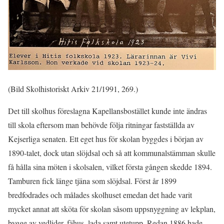
(Bild Skolhistoriskt Arkiv 21/1991, 269.)
Det till skolhus föreslagna Kapellansbostället kunde inte ändras
till skola eftersom man behövde följa ritningar fastställda av
Kejserliga senaten. Ett eget hus för skolan byggdes i början av
1890-talet, dock utan slöjdsal och så att kommunalstämman skulle
få hålla sina möten i skolsalen, vilket första gången skedde 1894.
Tamburen fick länge tjäna som slöjdsal. Först år 1899
bredfodrades och målades skolhuset emedan det hade varit
mycket annat att sköta för skolan såsom uppsnyggning av lekplan,
bygge av vedlider, fähus, lada samt utetupp. Redan 1886 hade