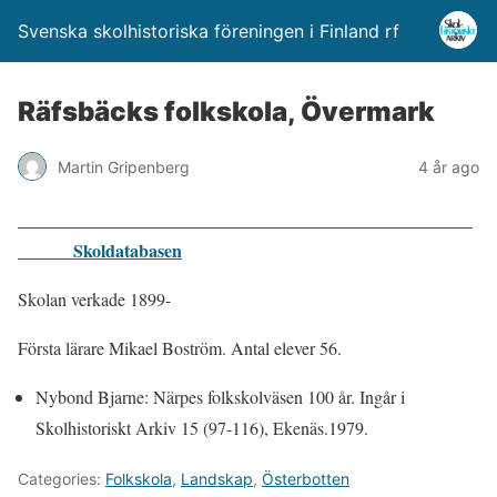
Svenska skolhistoriska föreningen i Finland rf
Räfsbäcks folkskola, Övermark
Martin Gripenberg
4 år ago
Skoldatabasen
Skolan verkade 1899-
Första lärare Mikael Boström. Antal elever 56.
Nybond Bjarne: Närpes folkskolväsen 100 år. Ingår i
Skolhistoriskt Arkiv 15 (97-116), Ekenäs.1979.
Categories:
Folkskola
,
Landskap
,
Österbotten