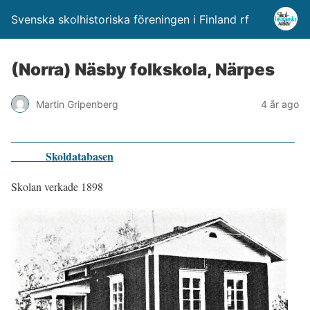
Svenska skolhistoriska föreningen i Finland rf
(Norra) Näsby folkskola, Närpes
Martin Gripenberg
4 år ago
Skoldatabasen
Skolan verkade 1898