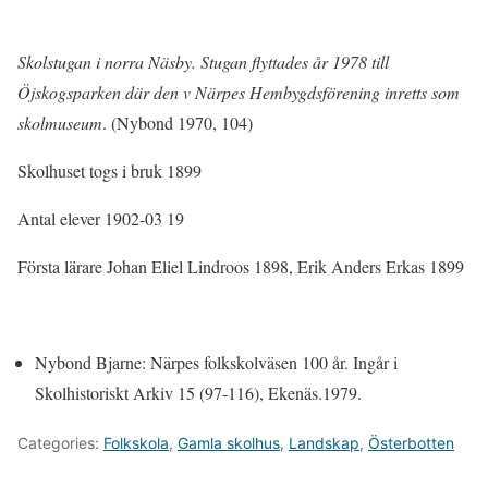
Skolstugan i norra Näsby. Stugan flyttades år 1978 till
Öjskogsparken där den v Närpes Hembygdsförening inretts som
skolmuseum
. (Nybond 1970, 104)
Skolhuset togs i bruk 1899
Antal elever 1902-03 19
Första lärare Johan Eliel Lindroos 1898, Erik Anders Erkas 1899
Nybond Bjarne: Närpes folkskolväsen 100 år. Ingår i
Skolhistoriskt Arkiv 15 (97-116), Ekenäs.1979.
Categories:
Folkskola
,
Gamla skolhus
,
Landskap
,
Österbotten