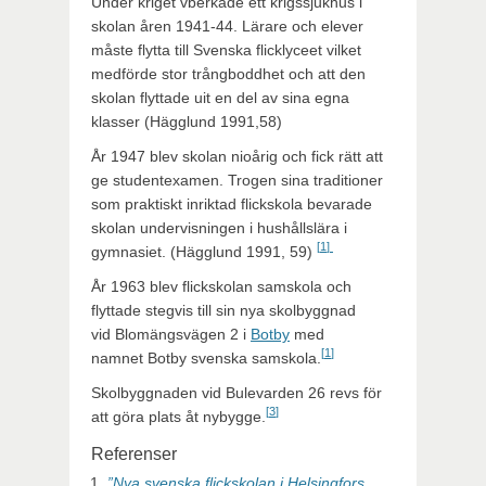
Under kriget vberkade ett krigssjukhus i
skolan åren 1941-44. Lärare och elever
måste flytta till Svenska flicklyceet vilket
medförde stor trångboddhet och att den
skolan flyttade uit en del av sina egna
klasser (Hägglund 1991,58)
År 1947 blev skolan nioårig och fick rätt att
ge studentexamen. Trogen sina traditioner
som praktiskt inriktad flickskola bevarade
skolan undervisningen i hushållslära i
[
1
]
gymnasiet. (Hägglund 1991, 59)
År 1963 blev flickskolan samskola och
flyttade stegvis till sin nya skolbyggnad
vid Blomängsvägen 2 i
Botby
med
[
1
]
namnet Botby svenska samskola.
Skolbyggnaden vid Bulevarden 26 revs för
[
3
]
att göra plats åt nybygge.
Referenser
”Nya svenska flickskolan i Helsingfors