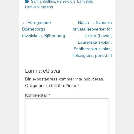
Kategorier
Gamla skolhus
,
Helsingfors
,
Landskap
,
Läroverk
,
Nyland
Inläggsnavigering
Föregående
Nästa
← Föregående
Nästa →
Svenska
inlägg:
inlägg:
Björneborgs
privata läroverket för
trivialskola, Björneborg
flickor (Lavan,
Laurellska skolan,
Sahlbergska skolan,
Helsingfors, period III
Lämna ett svar
Din e-postadress kommer inte publiceras.
Obligatoriska fält är märkta
*
Kommentar
*