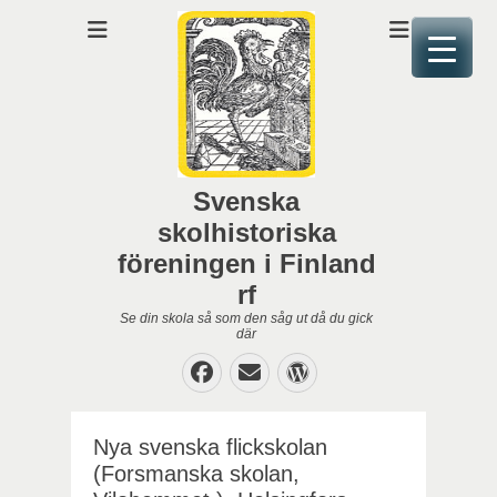
Svenska
skolhistoriska
föreningen i Finland
rf
Se din skola så som den såg ut då du gick
där
Facebook
E-
WordPress
post
Nya svenska flickskolan
(Forsmanska skolan,