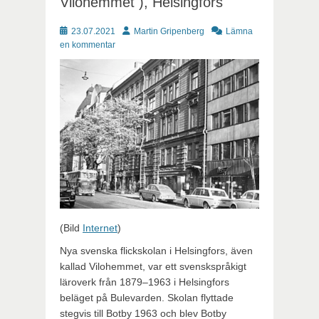
Vilohemmet ), Helsingfors
Publicerat
Författare
23.07.2021
Martin Gripenberg
Lämna
en kommentar
(Bild
Internet
)
Nya svenska flickskolan i Helsingfors, även
kallad Vilohemmet, var ett svenskspråkigt
läroverk från 1879–1963 i Helsingfors
beläget på Bulevarden. Skolan flyttade
stegvis till Botby 1963 och blev Botby