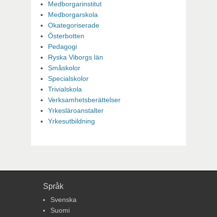
Medborgarinstitut
Medborgarskola
Okategoriserade
Österbotten
Pedagogi
Ryska Viborgs län
Småskolor
Specialskolor
Trivialskola
Verksamhetsberättelser
Yrkesläroanstalter
Yrkesutbildning
Språk
Svenska
Suomi