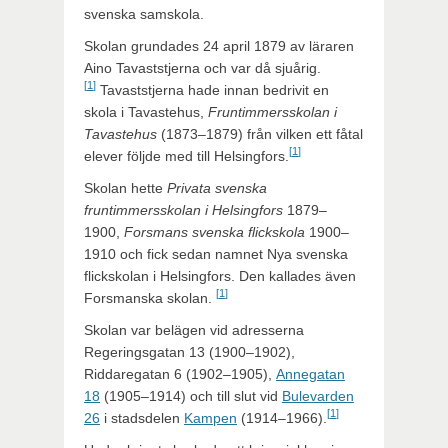
svenska samskola.
Skolan grundades 24 april 1879 av läraren
Aino Tavaststjerna och var då sjuårig.
[
1
]
Tavaststjerna hade innan bedrivit en
skola i Tavastehus,
Fruntimmersskolan i
Tavastehus
(1873–1879) från vilken ett fåtal
[
1
]
elever följde med till Helsingfors.
Skolan hette
Privata svenska
fruntimmersskolan i Helsingfors
1879–
1900,
Forsmans svenska flickskola
1900–
1910 och fick sedan namnet Nya svenska
flickskolan i Helsingfors. Den kallades även
[
1
]
Forsmanska skolan.
Skolan var belägen vid adresserna
Regeringsgatan 13 (1900–1902),
Riddaregatan 6 (1902–1905),
Annegatan
18
(1905–1914) och till slut vid
Bulevarden
[
1
]
26
i stadsdelen
Kampen
(1914–1966).