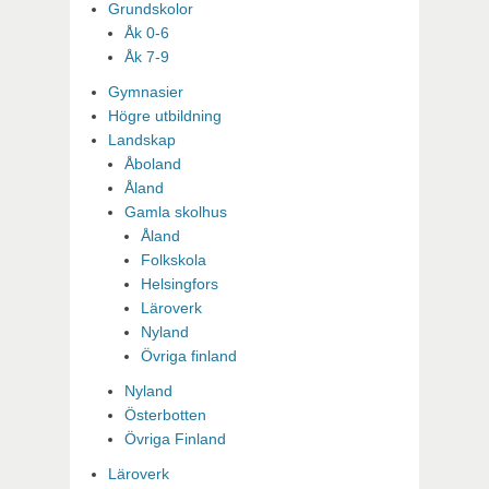
Grundskolor
Åk 0-6
Åk 7-9
Gymnasier
Högre utbildning
Landskap
Åboland
Åland
Gamla skolhus
Åland
Folkskola
Helsingfors
Läroverk
Nyland
Övriga finland
Nyland
Österbotten
Övriga Finland
Läroverk