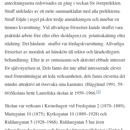
anteckningasrna redovisades en gång i veckan för överprefekten.
Straff utdelades av ett möte sammanklallat med alla prefekterna.
Straff följde i regel på den tredje anmärkningen och innebar en
timmes kvarsittning. Vid allvarligar förseelser kunde straffet vara
praktiskt arbete före eller efter skoldagen,t.ex. potatisskalning eller
städning. Det hårdaste straffet var lördagskvarsittning. Allvarliga
förseelser av moralisk art hänsköts till rektor och lärarkollegiets
behandlinmg. Efter år av entusiasnm och aktivitet ebbade intresset
för självstyrelsen ut. Dels fanns det inte alltid intresserade elever
med förutsättniingar att leda verksamheten, dels fanns eleverna det
mindre attraktivt att övervaka sina kamrater. (Hägglund 1991, 59-
[
2
]
60)Skolans hette Laurellska skolan år 1959–1966.
Skolan var verksam i Kronohagen vid Fredsgatan 2 (1870–1889),
Mariegatan 10 (1875), Kyrkogatan 10 (1889–1928) och
Riddaregatan 5 (1928–1968). Riddaregatan 5 har även
inhyst Svenska lyceum och Svenska litteratursällskapet i Finland.