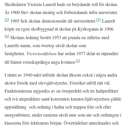
Skolledaren Victoria Laurell hade en betydande roll för skolan.
År 1900 blev skolan nioårig och förberedande inför universitet.
[
2
]
[
3
]
1905 fick skolan dimissionsrätt till universitetet.
Laurell
köpte en egen skolbyggnad åt skolan på Kyrkogatan år 1906.
[
4
]
Skolans ledning beslöt 1953 att grunda en stiftelse med
Laurells namn, som övertog såväl skolan som
fastigheten.
Victoriastiftelsen
har sedan 1977 delat ut stipendier
[
3
]
till främst svenskspråkiga unga kvinnor.
I slutet av 1940-talet införde skolan liksom också i några andra
skolor försök med elevsjälvstyrelse. Försöket utföll rätt väl.
Funktionärerna utgjordes av en överprefekt och tre hallprefekter
och två uteprefekter samt konventets kurator.Självstyrelsen gällde
uppställning och ordning i hallar och trappor före och efter
morgonbönen, under rasterna såväl inne som ute och ordningen i
klasserna före lektionens början. Överträdelser antecknades och