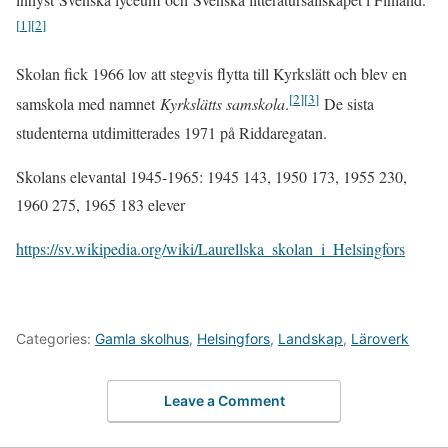
[
1
]
[
2
]
Skolan fick 1966 lov att stegvis flytta till Kyrkslätt och blev en
[
2
]
[
3
]
samskola med namnet
Kyrkslätts samskola
.
De sista
studenterna utdimitterades 1971 på Riddaregatan.
Skolans elevantal 1945-1965: 1945 143, 1950 173, 1955 230,
1960 275, 1965 183 elever
https://sv.wikipedia.org/wiki/Laurellska_skolan_i_Helsingfors
Categories:
Gamla skolhus
,
Helsingfors
,
Landskap
,
Läroverk
Leave a Comment