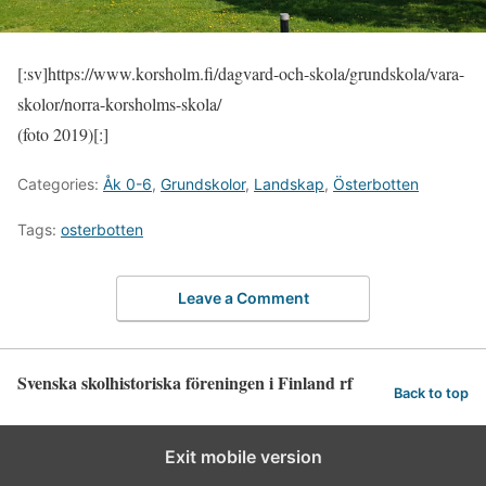
[:sv]https://www.korsholm.fi/dagvard-och-skola/grundskola/vara-
skolor/norra-korsholms-skola/
(foto 2019)[:]
Categories:
Åk 0-6
,
Grundskolor
,
Landskap
,
Österbotten
Tags:
osterbotten
Leave a Comment
Svenska skolhistoriska föreningen i Finland rf
Back to top
Exit mobile version