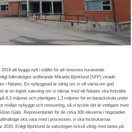
2018 att bygga nytt i stället för att renovera nuvarande
ligt fullmäktiges ordförande Mikaela Björklund (SFP) visade
den i Närpes. En nybyggnad är viktig om vi vill värna om god
 Det är en logisk satsning om vi räknar med att Närpes ska fortsätta
på 8,3 miljoner och ytterligare 1,3 miljoner för en barackskola under
tor mellan nybygge och renovering, så vi tyckte det är vettigare med
öran Gjäls. Representanter för de cirka 300 eleverna i högstadiet
lmäktige ska vara med i processen, vi ska ha brukarnas
r 2020. Enligt Björklund är satsningen också viktig med tanke på