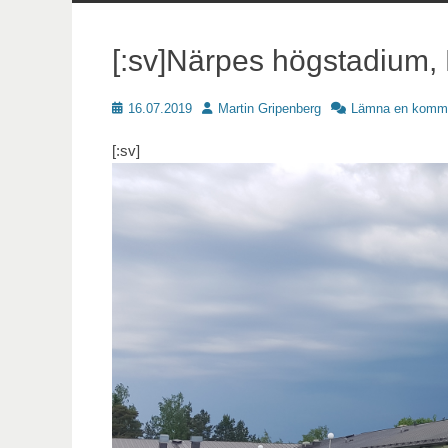
innehåll
[:sv]Närpes högstadium, 
Publicerat
Författare
16.07.2019
Martin Gripenberg
Lämna en komm
[:sv]