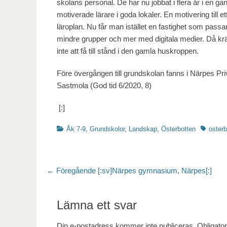
skolans personal. De har nu jobbat i flera år i en ga
motiverade lärare i goda lokaler. En motivering till
läroplan. Nu får man istället en fastighet som passa
mindre grupper och mer med digitala medier. Då kr
inte att få till stånd i den gamla huskroppen.
Före övergången till grundskolan fanns i Närpes Pr
Sastmola (God tid 6/2020, 8)
[:]
Kategorier
Etiketter
Åk 7-9
,
Grundskolor
,
Landskap
,
Österbotten
osterb
Inläggsnavigering
Föregående
← Föregående
[:sv]Närpes gymnasium, Närpes[:]
inlägg:
Lämna ett svar
Din e-postadress kommer inte publiceras.
Obligator