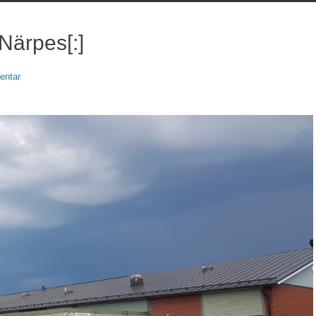
Närpes[:]
entar