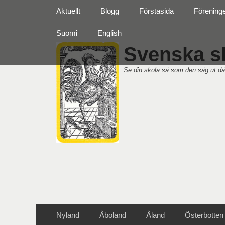
Primär meny
Hoppa
Aktuellt
Blogg
Förstasida
Förening
till
innehåll
Suomi
English
Svenska sk
Se din skola så som den såg ut då
Sekundär meny
Hoppa
Nyland
Åboland
Åland
Österbotten
till