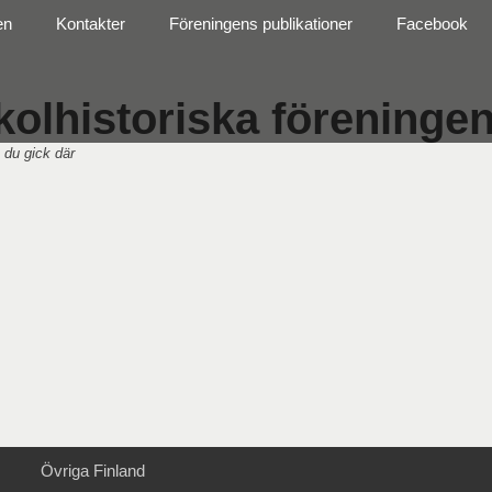
en
Kontakter
Föreningens publikationer
Facebook
olhistoriska föreningen 
 du gick där
Övriga Finland