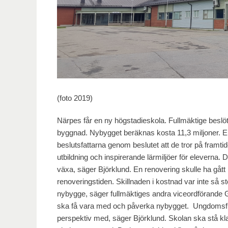
(foto 2019)
Närpes får en ny högstadieskola. Fullmäktige beslöt 
byggnad. Nybygget beräknas kosta 11,3 miljoner. En
beslutsfattarna genom beslutet att de tror på framti
utbildning och inspirerande lärmiljöer för eleverna.
växa, säger Björklund. En renovering skulle ha gått 
renoveringstiden. Skillnaden i kostnad var inte så s
nybygge, säger fullmäktiges andra viceordförande G
ska få vara med och påverka nybygget. Ungdomsful
perspektiv med, säger Björklund. Skolan ska stå kla