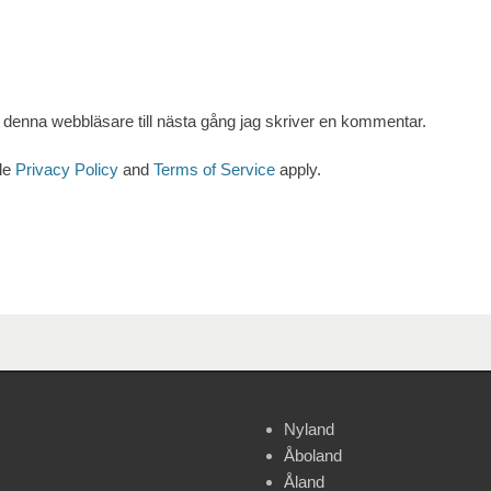
denna webbläsare till nästa gång jag skriver en kommentar.
le
Privacy Policy
and
Terms of Service
apply.
Nyland
Åboland
Åland