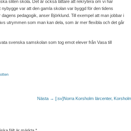
nska sliten skola. Det är också lättare att rekrytera om vi har
 ett nybygge var att den gamla skolan var byggd för den tidens
r dagens pedagogik, anser Björklund. Till exempel att man jobbar i
ävs utrymmen som man kan dela, som är mer flexibla och det går
ivata svenska samskolan som tog emot elever från Vasa till
otten
Nästa
Nästa →
[:sv]Norra Korsholm lärcenter, Korsholm
inlägg:
iska fält är märkta
*