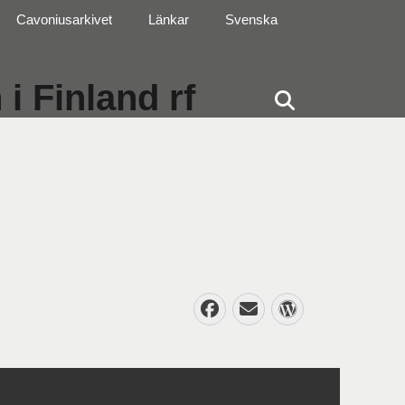
Cavoniusarkivet
Länkar
Svenska
i Finland rf
Sök
Facebook
E-
WordPres
post