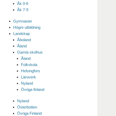
Åk 0-6
Åk 7-9
Gymnasier
Högre utbildning
Landskap
Åboland
Åland
Gamla skolhus
Åland
Folkskola
Helsingfors
Läroverk
Nyland
Övriga finland
Nyland
Österbotten
Övriga Finland