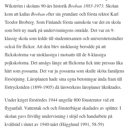
Wikström i skolans 90-års historik
Broban 1883-1973.
Skolan
kom att kallas
Broban e
fter sin grundare och första rektor Karl
Teodor Broberg.
Som Finlands första samskola var det en skola
som bröt ny mark på undervisningens område. Det var en 9-
klassig skola som ledde till studentexamen och universitetsstudier
också för flickor. Att den blev nioklassig berodde på att
flickskolorna var nioklassiga i motsatts till de 8-klassiga
pojkskolorna. Det ansågs länge att flickorna fick inte pressas lika
hårt som gossarna. Det var ju gossarna som skulle sköta familjens
försörjning. Läroplanen hade sina egna betoningar ända fram till
förtryckstiden (1899-1905) då läroverkens läroplaner likriktades.
Under kriget förstördes 1944 ungefär 800 fönsterutor vid ett
flyganfall. Vattentak och och fönsterbågar skadades av splitter. I
skolan gavs frivillig undervisning i slöjd och handarbete på
kvällstid i slutet av 1940-talet (Hägglund 1991, 58-59)