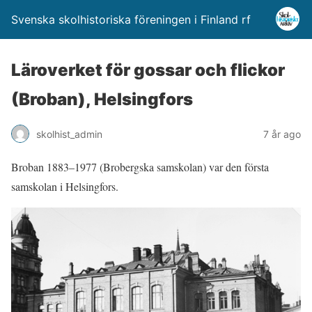
Svenska skolhistoriska föreningen i Finland rf
Läroverket för gossar och flickor
(Broban), Helsingfors
skolhist_admin
7 år ago
Broban 1883–1977 (Brobergska samskolan) var den första
samskolan i Helsingfors.