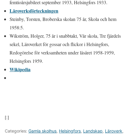
femtioårsjubileet september 1933, Helsingfors 1933.
L
äroverksförteckningen
Steinby, Torsten, Broberska skolan 75 år, Skola och hem
1958:5.
Wikström, Holger, 75 år i snabbtakt, Vår skola, Tre fjärdels
sekel, Läroverket för gossar och flickor i Helsingfors,
Redogörelse för verksamheten under läsåret 1958-1959,
Helsingfors 1959.
Wikipedia
[:]
Categories:
Gamla skolhus
,
Helsingfors
,
Landskap
,
Läroverk
,