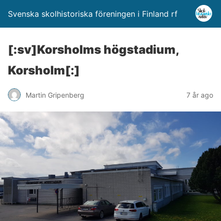
Svenska skolhistoriska föreningen i Finland rf
[:sv]Korsholms högstadium,
Korsholm[:]
Martin Gripenberg
7 år ago