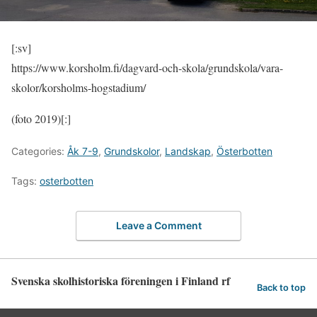
[:sv]
https://www.korsholm.fi/dagvard-och-skola/grundskola/vara-
skolor/korsholms-hogstadium/
(foto 2019)[:]
Categories:
Åk 7-9
,
Grundskolor
,
Landskap
,
Österbotten
Tags:
osterbotten
Leave a Comment
Svenska skolhistoriska föreningen i Finland rf
Back to top