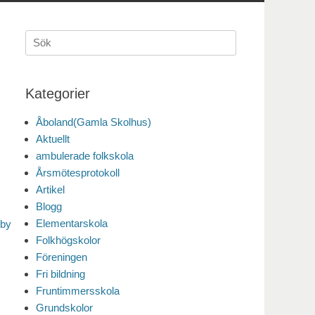
Sök
efter:
Kategorier
Åboland(Gamla Skolhus)
Aktuellt
ambulerade folkskola
Årsmötesprotokoll
Artikel
Blogg
Elementarskola
nby
Folkhögskolor
Föreningen
Fri bildning
Fruntimmersskola
Grundskolor