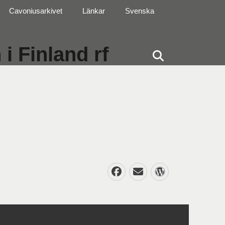
Cavoniusarkivet
Länkar
Svenska
i Finland rf
Sök
Facebook
E-
WordPres
post