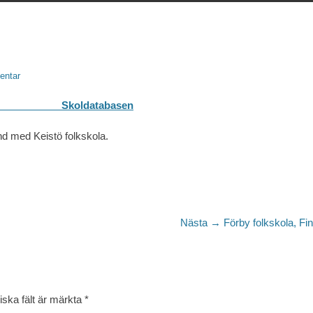
entar
basen
nd med Keistö folkskola.
Nästa
Nästa →
Förby folkskola, Fi
inlägg:
iska fält är märkta
*