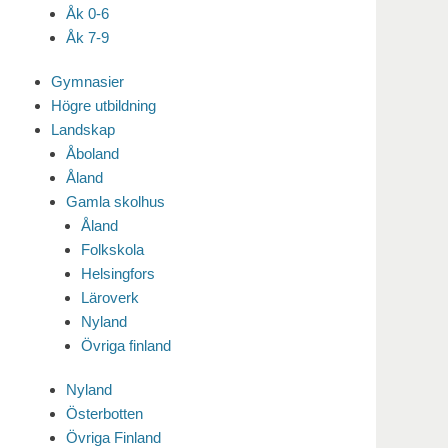
Åk 0-6
Åk 7-9
Gymnasier
Högre utbildning
Landskap
Åboland
Åland
Gamla skolhus
Åland
Folkskola
Helsingfors
Läroverk
Nyland
Övriga finland
Nyland
Österbotten
Övriga Finland