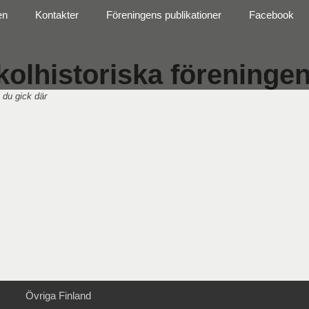
en
Kontakter
Föreningens publikationer
Facebook
olhistoriska föreningen 
 du gick där
Övriga Finland