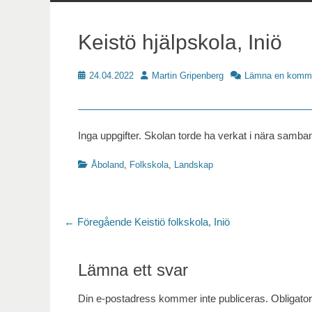
innehåll
Keistö hjälpskola, Iniö
Publicerat
Författare
24.04.2022
Martin Gripenberg
Lämna en komm
Skoldata
Inga uppgifter. Skolan torde ha verkat i nära samba
Kategorier
Åboland
,
Folkskola
,
Landskap
Inläggsnavigering
Föregående
← Föregående
Keistiö folkskola, Iniö
inlägg:
Lämna ett svar
Din e-postadress kommer inte publiceras.
Obligator