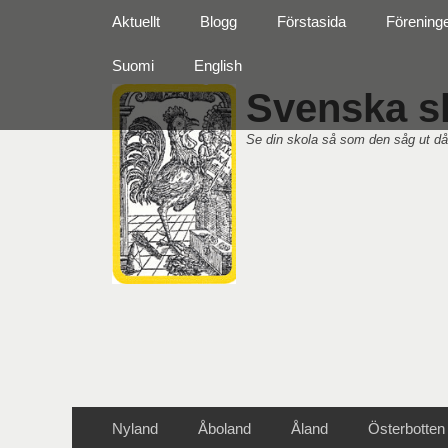
Primär meny
Hoppa
Aktuellt
Blogg
Förstasida
Förening
till
innehåll
Suomi
English
Svenska sk
Se din skola så som den såg ut då
Sekundär meny
Hoppa
Nyland
Åboland
Åland
Österbotten
till