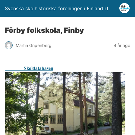
Svenska skolhistoriska föreningen i Finland rf
Förby folkskola, Finby
Martin Gripenberg
4 år ago
Skoldatabasen