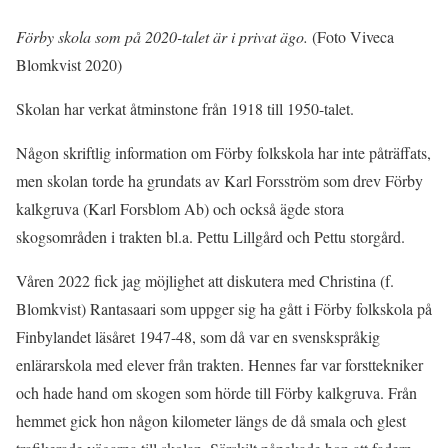
Förby skola som på 2020-talet är i privat ägo.
(Foto Viveca
Blomkvist 2020)
Skolan har verkat åtminstone från 1918 till 1950-talet.
Någon skriftlig information om Förby folkskola har inte påträffats,
men skolan torde ha grundats av Karl Forsström som drev Förby
kalkgruva (Karl Forsblom Ab) och också ägde stora
skogsområden i trakten bl.a. Pettu Lillgård och Pettu storgård.
Våren 2022 fick jag möjlighet att diskutera med Christina (f.
Blomkvist) Rantasaari som uppger sig ha gått i Förby folkskola på
Finbylandet läsåret 1947-48, som då var en svenskspråkig
enlärarskola med elever från trakten. Hennes far var forsttekniker
och hade hand om skogen som hörde till Förby kalkgruva. Från
hemmet gick hon någon kilometer längs de då smala och glest