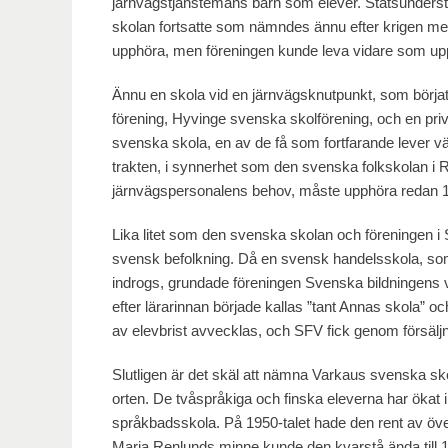
järnvägstjänstemäns barn som elever. Statsunderstö
skolan fortsatte som nämndes ännu efter krigen med
upphöra, men föreningen kunde leva vidare som upprä
Ännu en skola vid en järnvägsknutpunkt, som börjat o
förening, Hyvinge svenska skolförening, och en priv
svenska skola, en av de få som fortfarande lever v
trakten, i synnerhet som den svenska folkskolan i 
järnvägspersonalens behov, måste upphöra redan 1931
Lika litet som den svenska skolan och föreningen i Se
svensk befolkning. Då en svensk handelsskola, so
indrogs, grundade föreningen Svenska bildningens v
efter lärarinnan började kallas ”tant Annas skola” 
av elevbrist avvecklas, och SFV fick genom försäljni
Slutligen är det skäl att nämna Varkaus svenska s
orten. De tvåspråkiga och finska eleverna har ökat i
språkbadsskola. På 1950-talet hade den rent av över 
Maria Renlunds minne kunde den kvarstå ända til