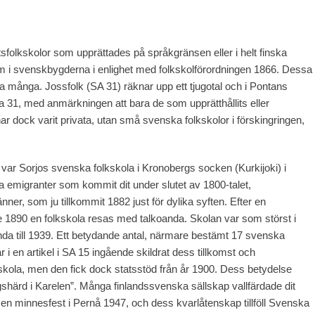
tsfolkskolor som upprättades på språkgränsen eller i helt finska
om i svenskbygderna i enlighet med folkskolförordningen 1866. Dessa
a många. Jossfolk (SA 31) räknar upp ett tjugotal och i Pontans
a 31, med anmärkningen att bara de som upprätthållits eller
 dock varit privata, utan små svenska folkskolor i förskingringen,
 var Sorjos svenska folkskola i Kronobergs socken (Kurkijoki) i
 emigranter som kommit dit under slutet av 1800-talet,
ner, som ju tillkommit 1882 just för dylika syften. Efter en
 1890 en folkskola resas med talkoanda. Skolan var som störst i
ända till 1939. Ett betydande antal, närmare bestämt 17 svenska
 i en artikel i SA 15 ingående skildrat dess tillkomst och
ola, men den fick dock statsstöd från år 1900. Dess betydelse
shärd i Karelen”. Många finlandssvenska sällskap vallfärdade dit
 minnesfest i Pernå 1947, och dess kvarlåtenskap tillföll Svenska