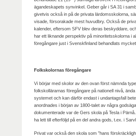
ägandeskapets synvinkel. Geber går i SA 31 i sa
givetvis också in på de privata lärdomsskolorna, sä
visade, försorakade mest huvudbry. Också de privata 
kalender, eftersom SFV blev deras beskyddare, och oc
har ett liknande perspektiv på minoritetsskolorna i 
föregångare just i Svenskfinland behandlats mycket l
Folkskolornas föregångare
Vi börjar med skolor av den ovan först nämnda type
folkskollärarnas föregångare på nationell nivå, änd
systemet och kan därför endast i undantagsfall be
anordnades i början av 1800-talet av några godsäg
dokumenterade var de Gers skola på Tesla i Pärnå. I
ha lett till efterföljd på en del andra gods, t.ex. i
Privat var också den skola som ”hans förskräckligh