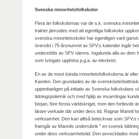
Svenska minoritetsfolkskolor
Flera än folkskolornas var de s.k. svenska minorite
trakter jämsides med att egentliga folkskolor uppk
svenska minoritetsskolor har egentligen varit gansk
översikt i 75-årsnumret av SFV:s kalender ingår hel
understötts av SFV nämns. Ingalunda alla av dem har
som tvingats upphöra p.g.a. av elevbrist.
En av de mest kända minoritetsfolkskolorna är eller
Karelen. Den grundades av de svenskösterbottniska
uppenbarligen på initiativ av Svenska folkskolans vän
tidningspolemik och med hjälp av insamlingar kunde
början, före första världskriget, men den fortlevde 
lärare verkade där under dess tid. Ragnar Mannil har
verksamhet. Den kan alltså betecknas som SFV:s sk
framgår av Mannils underrubrik ” en svensk bildning
under dess verksamhetstid. Den avvecklades med en