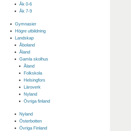
Åk 0-6
Åk 7-9
Gymnasier
Högre utbildning
Landskap
Åboland
Åland
Gamla skolhus
Åland
Folkskola
Helsingfors
Läroverk
Nyland
Övriga finland
Nyland
Österbotten
Övriga Finland