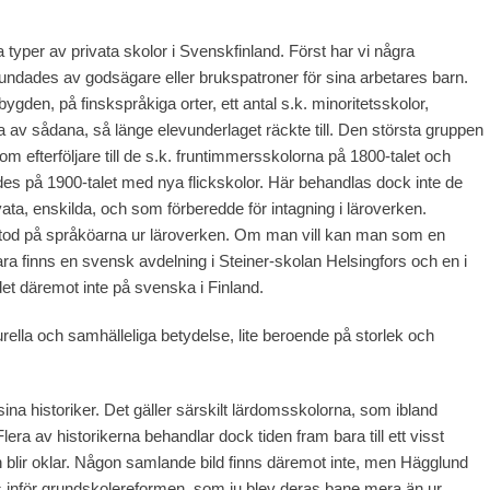
 typer av privata skolor i Svenskfinland. Först har vi några
rundades av godsägare eller brukspatroner för sina arbetares barn.
gden, på finskspråkiga orter, ett antal s.k. minoritetsskolor,
ödda av sådana, så länge elevunderlaget räckte till. Den största gruppen
m efterföljare till de s.k. fruntimmersskolorna på 1800-talet och
es på 1900-talet med nya flickskolor. Här behandlas dock inte de
ata, enskilda, och som förberedde för intagning i läroverken.
pstod på språköarna ur läroverken. Om man vill kan man som en
bara finns en svensk avdelning i Steiner-skolan Helsingfors och en i
det däremot inte på svenska i Finland.
ella och samhälleliga betydelse, lite beroende på storlek och
sina historiker. Det gäller särskilt lärdomsskolorna, som ibland
lera av historikerna behandlar dock tiden fram bara till ett visst
den blir oklar. Någon samlande bild finns däremot inte, men Hägglund
s inför grundskolereformen, som ju blev deras bane mera än ur