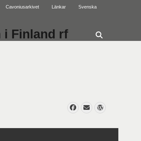
Cavoniusarkivet
Länkar
Svenska
i Finland rf
Sök
Facebook
E-
WordPres
post