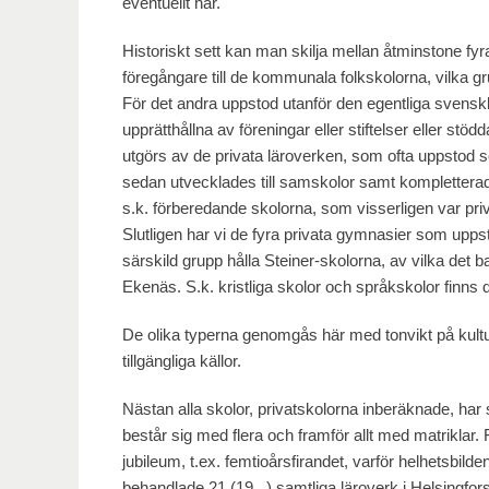
eventuellt har.
Historiskt sett kan man skilja mellan åtminstone fyra
föregångare till de kommunala folkskolorna, vilka g
För det andra uppstod utanför den egentliga svenskby
upprätthållna av föreningar eller stiftelser eller st
utgörs av de privata läroverken, som ofta uppstod so
sedan utvecklades till samskolor samt kompletterad
s.k. förberedande skolorna, som visserligen var priv
Slutligen har vi de fyra privata gymnasier som up
särskild grupp hålla Steiner-skolorna, av vilka det 
Ekenäs. S.k. kristliga skolor och språkskolor finns 
De olika typerna genomgås här med tonvikt på kultur
tillgängliga källor.
Nästan alla skolor, privatskolorna inberäknade, har 
består sig med flera och framför allt med matriklar. F
jubileum, t.ex. femtioårsfirandet, varför helhetsbil
behandlade 21 (19 ) samtliga läroverk i Helsingfor