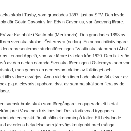
backa skola i Tusby, som grundades 1897, just av SFV. Den levde
ola där Gösta Cavonius far, Edvin Cavonius, var långvarig lärare.
 SFV var Kasaböle i Sastmola (Merikarvia). Den grundades 1898 av
ll den svenska skolan i Östermyra (nedan). En annan initiativtagare
tiden representerade studentföreningen ”Västfinska stammen i Åbo”.
ns Lennart Appelö, som var lärare i skolan från 1920. Den fick stöd
, också av den nedan nämnda Svenska föreningen i Östermyra som var
s statsstöd, men genom en gemensam aktion av folktinget och
 tills vidare avvärjas. Ännu vid den tiden hade skolan 34 elever av
dock p.g.a. elevbrist upphöra, dvs. av samma skäl som flera av de
dagar.
en svensk bruksskola som föregångare, engagerade ett flertal
efrämjare i Vasa och Kristinestad. Dess fortlevnad tryggades
rbetade energiskt för att hålla ekonomin på fötter. Ett betydande
 grund av ortens betydelse som järnvägsknutpunkt med många