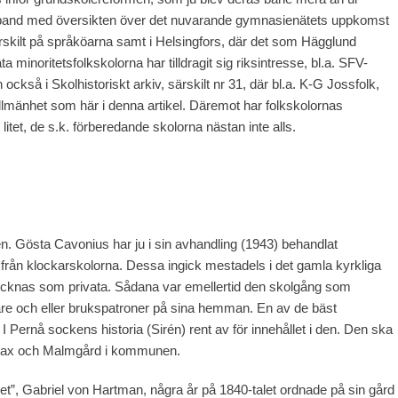
mband med översikten över det nuvarande gymnasienätets uppkomst
rskilt på språköarna samt i Helsingfors, där det som Hägglund
minoritetsfolkskolorna har tilldragit sig riksintresse, bl.a. SFV-
kså i Skolhistoriskt arkiv, särskilt nr 31, där bl.a. K-G Jossfolk,
allmänhet som här i denna artikel. Däremot har folkskolornas
itet, de s.k. förberedande skolorna nästan inte alls.
n. Gösta Cavonius har ju i sin avhandling (1943) behandlat
a från klockarskolorna. Dessa ingick mestadels i det gamla kyrkliga
tecknas som privata. Sådana var emellertid den skolgång som
are och eller brukspatroner på sina hemman. En av de bäst
 Pernå sockens historia (Sirén) rent av för innehållet i den. Den ska
 Sarvlax och Malmgård i kommunen.
et”, Gabriel von Hartman, några år på 1840-talet ordnade på sin gård