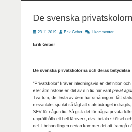
innehåll
De svenska privatskolor
Publicerat
Författare
23.11.2019
Erik Geber
1 kommentar
Erik Geber
De svenska privatskolorna och deras betydelse
”Privatskolor” kräver inledningsvis en definition oc
eller åtminstone en del av sin tid har varit
privat ägd
Tvärtom, de flesta av dem har småningom fått stats
elevantalet sjunkit så lågt att statsbidraget indragits,
SFV för någon tid. Så gick det för några privata folks
upprätthålla ett helt läroverk, dvs. betala skötsel oc
det. I behandlingen nedan kommer det att framgå när