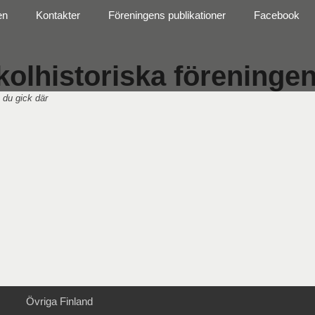
en
Kontakter
Föreningens publikationer
Facebook
olhistoriska föreningen 
 du gick där
Övriga Finland