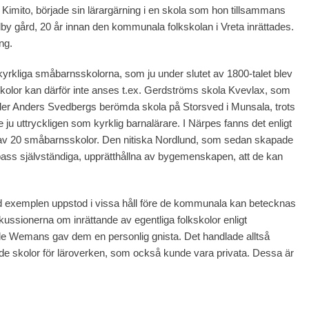
Kimito, började sin lärargärning i en skola som hon tillsammans
 gård, 20 år innan den kommunala folkskolan i Vreta inrättades.
ng.
kyrkliga småbarnsskolorna, som ju under slutet av 1800-talet blev
kolor kan därför inte anses t.ex. Gerdströms skola Kvevlax, som
ller Anders Svedbergs berömda skola på Storsved i Munsala, trots
 ju uttryckligen som kyrklig barnalärare. I Närpes fanns det enligt
 av 20 småbarnsskolor. Den nitiska Nordlund, som sedan skapade
 pass självständiga, upprätthållna av bygemenskapen, att de kan
med exemplen uppstod i vissa håll före de kommunala kan betecknas
kussionerna om inrättande av egentliga folkskolor enligt
dele Wemans gav dem en personlig gnista. Det handlade alltså
ande skolor för läroverken, som också kunde vara privata. Dessa är