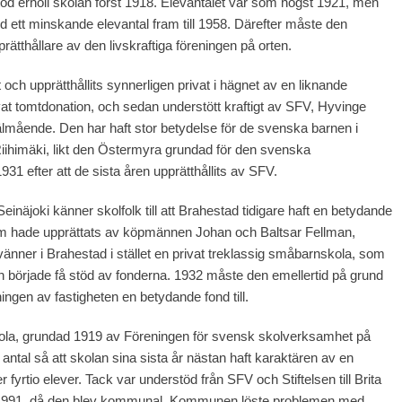
d erhöll skolan först 1918. Elevantalet var som högst 1921, men
 ett minskande elevantal fram till 1958. Därefter måste den
tthållare av den livskraftiga föreningen på orten.
ch upprätthållits synnerligen privat i hägnet av en liknande
at tomtdonation, och sedan understött kraftigt av SFV, Hyvinge
älmående. Den har haft stor betydelse för de svenska barnen i
Riihimäki, likt den Östermyra grundad för den svenska
 efter att de sista åren upprätthållits av SFV.
inäjoki känner skolfolk till att Brahestad tidigare haft en betydande
m hade upprättats av köpmännen Johan och Baltsar Fellman,
änner i Brahestad i stället en privat treklassig småbarnskola, som
och började få stöd av fonderna. 1932 måste den emellertid på grund
ngen av fastigheten en betydande fond till.
kola, grundad 1919 av Föreningen för svensk skolverksamhet på
 antal så att skolan sina sista år nästan haft karaktären av en
fyrtio elever. Tack var understöd från SFV och Stiftelsen till Brita
l 1991, då den blev kommunal. Kommunen löste problemen med