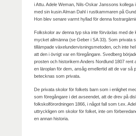
i Attu. Adele Weman, Nils-Oskar Janssons kollega i 
med sin kusin Alman Dahl i rustkammaren på Gundby
Hon blev senare varmt hyllad för denna fostrargärni
Folkskolor av denna typ ska inte förväxlas med de 
mycket allmänna (se Geber i SA 33). Som privata s
tillämpade växelundervisningsmetoden, och inte he
att den i övrigt var en föregångare. Svedberg började
prosten och historikern Anders Nordlund 1807 rent
en läroplan för dem, ansåg emellertid att de var så
betecknas som privata.
De privata skolor för folkets barn som i enlighet 
som föregångare i det avseendet, att de drev på dis
folkskolförordningen 1866, i något fall som t.ex. A
uttryckligen om skolor för folket, inte om förbered
en annan historia.