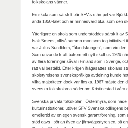
folkskolans vänner.
En skola som särskilt bär SFV:s stämpel var Björk
ända 1950-talet och är minnesvärd bl.a. som den sk
Ytterligare en skola som understöddes särskilt av
Isak Smeds, alltså samma man som tog initiativet ti
var Julius Sundblom, ”ålandskungen”, som vid den 
Som drivande kraft bakom ett nytt skolhus 1929 näm
av flera föreningar såväl i Finland som i Sverige
rätt väl beställd. Efter krigen ifrågasattes skolan
skolstyrelsens svenskspråkiga avdelning kunde hotet
vilka majoriteten dock var finska. 1967 måste den 
svenska folkskolorna söder om Kristinestad i våra 
Svenska privata folkskolan i Östermyra, som hade 
kulturinstitutioner, utöver SFV Svenska odlingens b
emellertid av en egen svensk garantiförening, som a
stöd gavs i början även av järnvägsstyrelsen, på