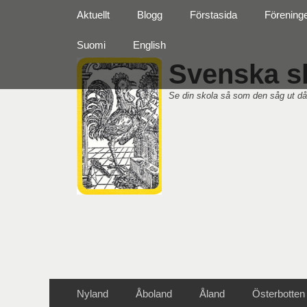
Primär meny
Hoppa
Aktuellt
Blogg
Förstasida
Förening
till
innehåll
Suomi
English
Svenska sk
Se din skola så som den såg ut då
Sekundär meny
Hoppa
Nyland
Åboland
Åland
Österbotten
till