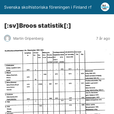
Svenska skolhistoriska föreningen i Finland rf
[:sv]Broos statistik[:]
Martin Gripenberg
7 år ago