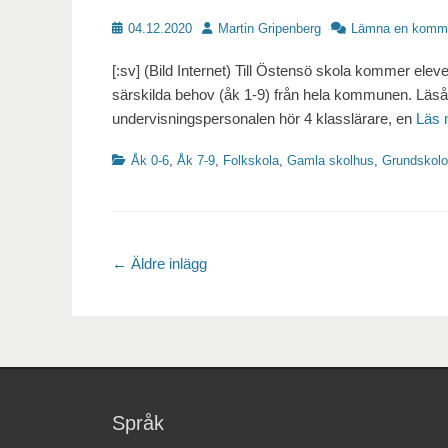
Publicerat
Författare
04.12.2020
Martin Gripenberg
Lämna en komm
[:sv] (Bild Internet) Till Östensö skola kommer ele
särskilda behov (åk 1-9) från hela kommunen. Läsåret
undervisningspersonalen hör 4 klasslärare, en
Läs
Kategorier
Åk 0-6
,
Åk 7-9
,
Folkskola
,
Gamla skolhus
,
Grundskolo
Inläggsnavigering
←
Äldre inlägg
Språk