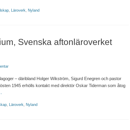
dskap
,
Läroverk
,
Nyland
ium, Svenska aftonläroverket
entar
goger – däribland Holger Wikström, Sigurd Enegren och pastor
 Hösten 1945 erhölls kontakt med direktör Oskar Tiderman som åtog
…
skap
,
Läroverk
,
Nyland