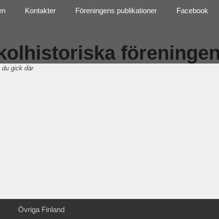
en
Kontakter
Föreningens publikationer
Facebook
olhistoriska föreningen 
 du gick där
Övriga Finland