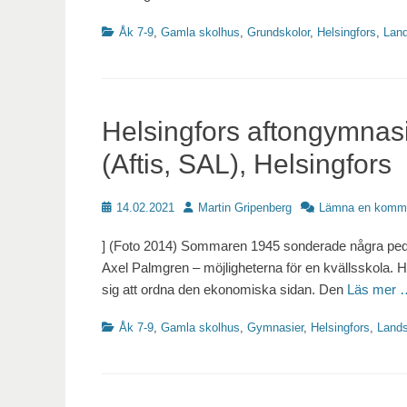
Kategorier
Åk 7-9
,
Gamla skolhus
,
Grundskolor
,
Helsingfors
,
Lan
Helsingfors aftongymnas
(Aftis, SAL), Helsingfors
Publicerat
Författare
14.02.2021
Martin Gripenberg
Lämna en komm
] (Foto 2014) Sommaren 1945 sonderade några peda
Axel Palmgren – möjligheterna för en kvällsskola.
sig att ordna den ekonomiska sidan. Den
Läs mer 
Kategorier
Åk 7-9
,
Gamla skolhus
,
Gymnasier
,
Helsingfors
,
Land