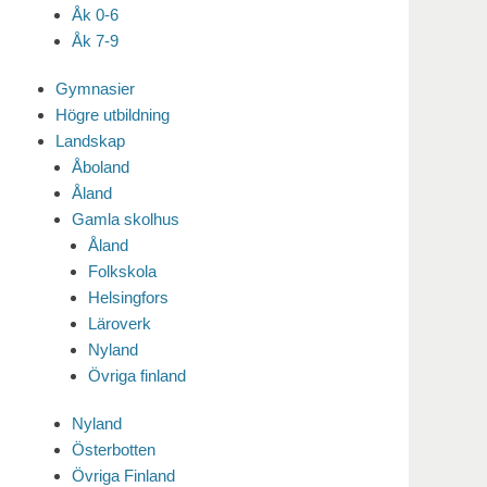
Åk 0-6
Åk 7-9
Gymnasier
Högre utbildning
Landskap
Åboland
Åland
Gamla skolhus
Åland
Folkskola
Helsingfors
Läroverk
Nyland
Övriga finland
Nyland
Österbotten
Övriga Finland