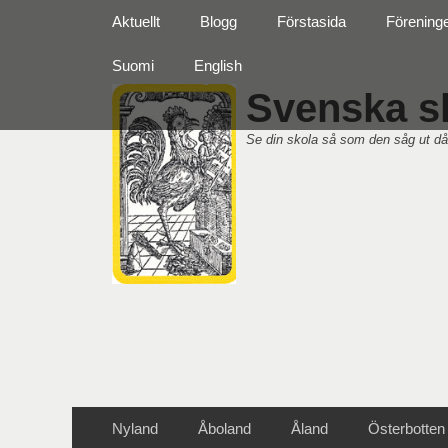
Primär meny
Hoppa
Aktuellt
Blogg
Förstasida
Förening
till
innehåll
Suomi
English
Svenska sk
Se din skola så som den såg ut då
Sekundär meny
Hoppa
Nyland
Åboland
Åland
Österbotten
till