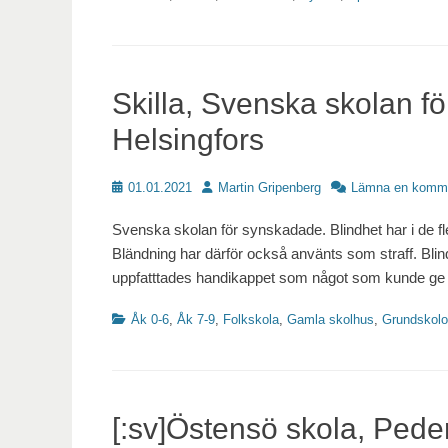
Skilla, Svenska skolan f
Helsingfors
Publicerat
Författare
01.01.2021
Martin Gripenberg
Lämna en komm
Svenska skolan för synskadade. Blindhet har i de fl
Bländning har därför också använts som straff. Bli
uppfatttades handikappet som något som kunde g
Kategorier
Åk 0-6
,
Åk 7-9
,
Folkskola
,
Gamla skolhus
,
Grundskolo
[:sv]Östensö skola, Peder