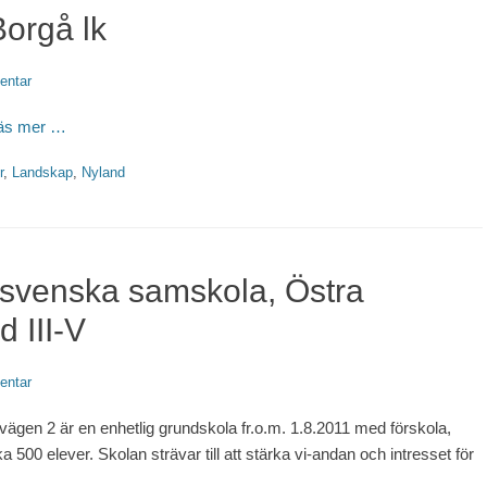
orgå lk
entar
äs mer …
r
,
Landskap
,
Nyland
 svenska samskola, Östra
d III-V
entar
gen 2 är en enhetlig grundskola fr.o.m. 1.8.2011 med förskola,
500 elever. Skolan strävar till att stärka vi-andan och intresset för