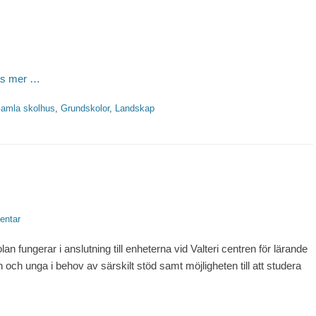
äs mer …
amla skolhus
,
Grundskolor
,
Landskap
entar
olan fungerar i anslutning till enheterna vid Valteri centren för lärande
 och unga i behov av särskilt stöd samt möjligheten till att studera