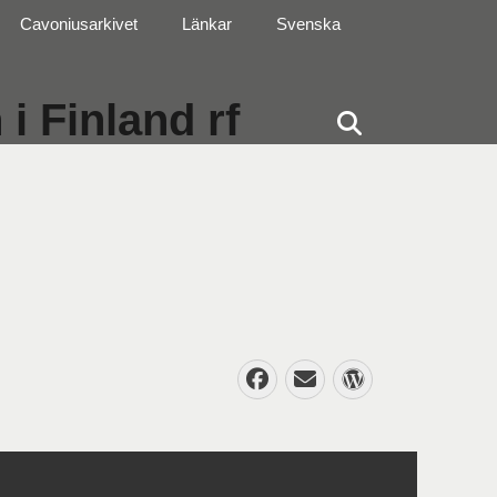
Cavoniusarkivet
Länkar
Svenska
i Finland rf
Sök
Facebook
E-
WordPres
post