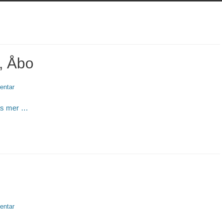
, Åbo
entar
äs mer …
entar