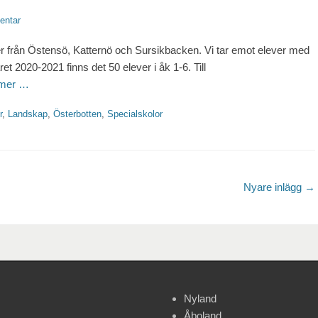
entar
ver från Östensö, Katternö och Sursikbacken. Vi tar emot elever med
 2020-2021 finns det 50 elever i åk 1-6. Till
 mer …
r
,
Landskap
,
Österbotten
,
Specialskolor
Nyare inlägg
→
Nyland
Åboland