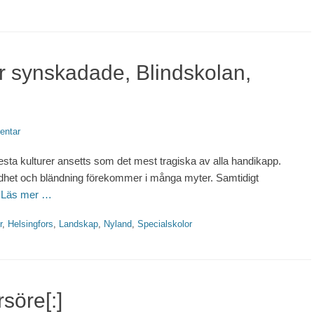
ör synskadade, Blindskolan,
entar
esta kulturer ansetts som det mest tragiska av alla handikapp.
ndhet och bländning förekommer i många myter. Samtidigt
e
Läs mer …
r
,
Helsingfors
,
Landskap
,
Nyland
,
Specialskolor
söre[:]