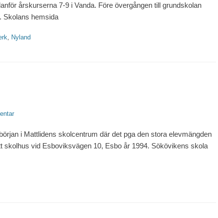
nför årskurserna 7-9 i Vanda. Före övergången till grundskolan
. Skolans hemsida
erk
,
Nyland
entar
början i Mattlidens skolcentrum där det pga den stora elevmängden
 nytt skolhus vid Esboviksvägen 10, Esbo år 1994. Sökövikens skola