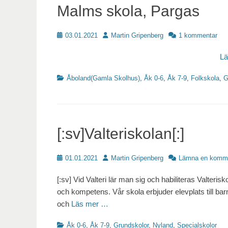
Malms skola, Pargas
Publicerat
Författare
03.01.2021
Martin Gripenberg
1 kommentar
L
Kategorier
Åboland(Gamla Skolhus)
,
Åk 0-6
,
Åk 7-9
,
Folkskola
,
G
[:sv]Valteriskolan[:]
Publicerat
Författare
01.01.2021
Martin Gripenberg
Lämna en komm
[:sv] Vid Valteri lär man sig och habiliteras Valterisk
och kompetens. Vår skola erbjuder elevplats till barn
och
Läs mer …
Kategorier
Åk 0-6
,
Åk 7-9
,
Grundskolor
,
Nyland
,
Specialskolor