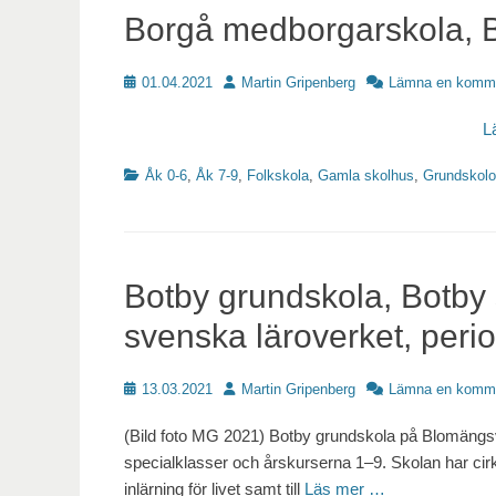
Borgå medborgarskola, B
Publicerat
Författare
01.04.2021
Martin Gripenberg
Lämna en komm
L
Kategorier
Åk 0-6
,
Åk 7-9
,
Folkskola
,
Gamla skolhus
,
Grundskolo
Botby grundskola, Botby
svenska läroverket, perio
Publicerat
Författare
13.03.2021
Martin Gripenberg
Lämna en komm
(Bild foto MG 2021) Botby grundskola på Blomängsvä
specialklasser och årskurserna 1–9. Skolan har cirka 
inlärning för livet samt till
Läs mer …