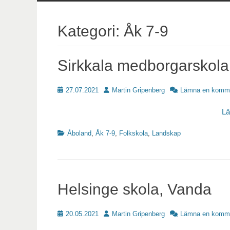
innehåll
Kategori:
Åk 7-9
Sirkkala medborgarskola
Publicerat
Författare
27.07.2021
Martin Gripenberg
Lämna en komm
L
Kategorier
Åboland
,
Åk 7-9
,
Folkskola
,
Landskap
Helsinge skola, Vanda
Publicerat
Författare
20.05.2021
Martin Gripenberg
Lämna en komm