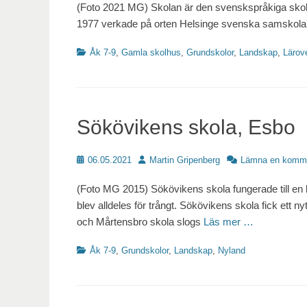
(Foto 2021 MG) Skolan är den svenskspråkiga skola
1977 verkade på orten Helsinge svenska samskola
Kategorier
Åk 7-9
,
Gamla skolhus
,
Grundskolor
,
Landskap
,
Lärov
Sökövikens skola, Esbo
Publicerat
Författare
06.05.2021
Martin Gripenberg
Lämna en komm
(Foto MG 2015) Sökövikens skola fungerade till en 
blev alldeles för trångt. Sökövikens skola fick ett
och Mårtensbro skola slogs
Läs mer …
Kategorier
Åk 7-9
,
Grundskolor
,
Landskap
,
Nyland