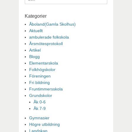
efter:
Kategorier
Åboland(Gamla Skolhus)
Aktuellt
ambulerade folkskola
Årsmötesprotokoll
Artikel
Blogg
Elementarskola
Folkhögskolor
Föreningen
Fri bildning
Fruntimmersskola
Grundskolor
Åk 0-6
Åk 7-9
Gymnasier
Högre utbildning
Landskap