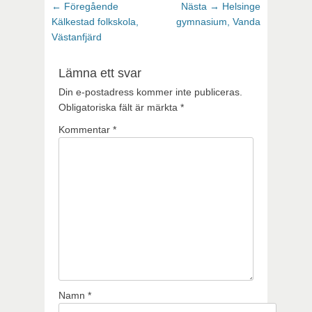
Inläggsnavigering
Föregående
Nästa
← Föregående
Nästa →
Helsinge
inlägg:
inlägg:
Kälkestad folkskola,
gymnasium, Vanda
Västanfjärd
Lämna ett svar
Din e-postadress kommer inte publiceras.
Obligatoriska fält är märkta
*
Kommentar
*
Namn
*