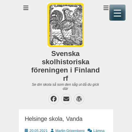
Svenska
skolhistoriska
föreningen i Finland
rf
Se din skola så som den såg ut då du gick
där
Facebook
E-
WordPress
post
Helsinge skola, Vanda
Publicerat
Författare
20.05.2021
Martin Gripenberg
Lämna