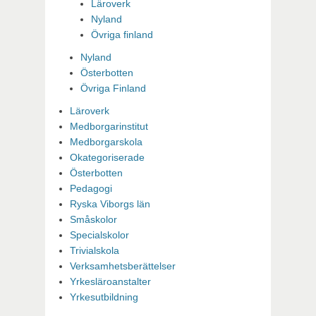
Läroverk
Nyland
Övriga finland
Nyland
Österbotten
Övriga Finland
Läroverk
Medborgarinstitut
Medborgarskola
Okategoriserade
Österbotten
Pedagogi
Ryska Viborgs län
Småskolor
Specialskolor
Trivialskola
Verksamhetsberättelser
Yrkesläroanstalter
Yrkesutbildning