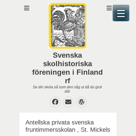
Svenska
skolhistoriska
föreningen i Finland
rf
Se din skola så som den såg ut då du gick
där
Facebook
E-
WordPress
post
Antellska privata svenska
fruntimmersskolan , St. Mickels