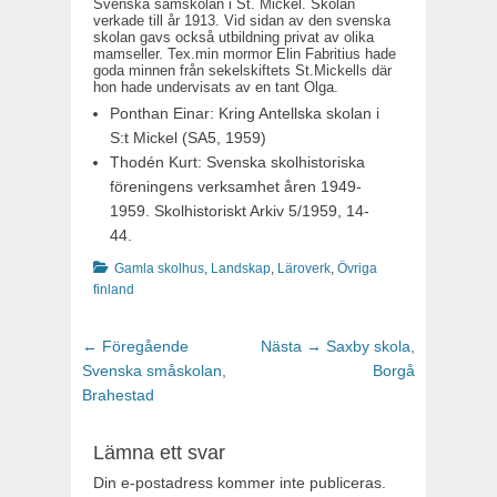
Svenska samskolan i St. Mickel. Skolan
verkade till år 1913. Vid sidan av den svenska
skolan gavs också utbildning privat av olika
mamseller. Tex.min mormor Elin Fabritius hade
goda minnen från sekelskiftets St.Mickells där
hon hade undervisats av en tant Olga.
Ponthan Einar: Kring Antellska skolan i
S:t Mickel (SA5, 1959)
Thodén Kurt: Svenska skolhistoriska
föreningens verksamhet åren 1949-
1959. Skolhistoriskt Arkiv 5/1959, 14-
44.
Kategorier
Gamla skolhus
,
Landskap
,
Läroverk
,
Övriga
finland
Inläggsnavigering
Föregående
Nästa
← Föregående
Nästa →
Saxby skola,
inlägg:
inlägg:
Svenska småskolan,
Borgå
Brahestad
Lämna ett svar
Din e-postadress kommer inte publiceras.