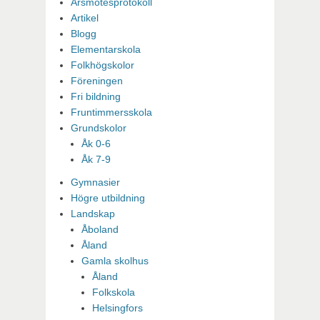
Årsmötesprotokoll
Artikel
Blogg
Elementarskola
Folkhögskolor
Föreningen
Fri bildning
Fruntimmersskola
Grundskolor
Åk 0-6
Åk 7-9
Gymnasier
Högre utbildning
Landskap
Åboland
Åland
Gamla skolhus
Åland
Folkskola
Helsingfors