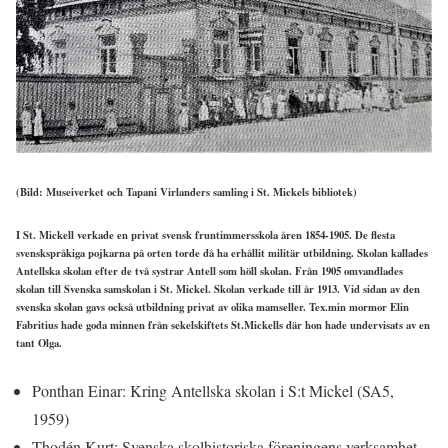
(Bild: Museiverket och Tapani Virlanders samling i St. Mickels bibliotek)
I St. Mickell verkade en privat svensk fruntimmersskola åren 1854-1905. De flesta
svenskspråkiga pojkarna på orten torde då ha erhållit militär utbildning. Skolan kallades
Antellska skolan efter de två systrar Antell som höll skolan. Från 1905 omvandlades
skolan till Svenska samskolan i St. Mickel. Skolan verkade till år 1913. Vid sidan av den
svenska skolan gavs också utbildning privat av olika mamseller. Tex.min mormor Elin
Fabritius hade goda minnen från sekelskiftets St.Mickells där hon hade undervisats av en
tant Olga.
Ponthan Einar: Kring Antellska skolan i S:t Mickel (SA5,
1959)
Thodén Kurt: Svenska skolhistoriska föreningens verksamhet