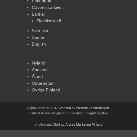
Facebook
Cavoniusarkivet
Länkar
Skolhistoriafi
Svenska
Suomi
English
Nyland
Åboland
Åland
Österbotten
Övriga Finland
Upphovsrätt © 2026
Svenska skolhistoriska föreningen i
Finland rf
. Alla rättigheter förbehålles.
Integritetspolicy
skolhistoria Child av
Artsee Marketing Finland