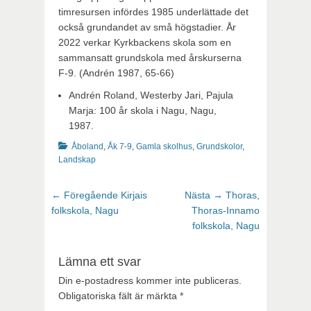
timresursen infördes 1985 underlättade det
också grundandet av små högstadier. År
2022 verkar Kyrkbackens skola som en
sammansatt grundskola med årskurserna
F-9. (Andrén 1987, 65-66)
Andrén Roland, Westerby Jari, Pajula
Marja: 100 år skola i Nagu, Nagu,
1987.
Kategorier
Åboland
,
Åk 7-9
,
Gamla skolhus
,
Grundskolor
,
Landskap
Inläggsnavigering
Föregående
Nästa
← Föregående
Kirjais
Nästa →
Thoras,
inlägg:
inlägg:
folkskola, Nagu
Thoras-Innamo
folkskola, Nagu
Lämna ett svar
Din e-postadress kommer inte publiceras.
Obligatoriska fält är märkta
*