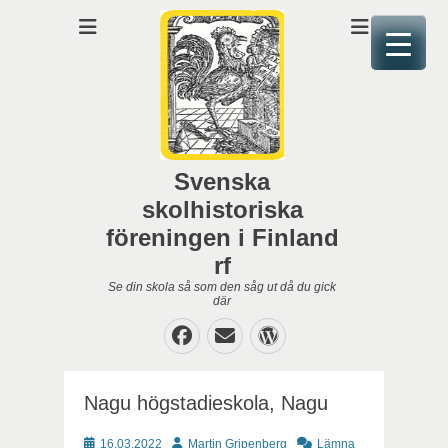
Svenska
skolhistoriska
föreningen i Finland
rf
Se din skola så som den såg ut då du gick
där
Facebook
E-
WordPress
post
Nagu högstadieskola, Nagu
Publicerat
Författare
16.03.2022
Martin Gripenberg
Lämna