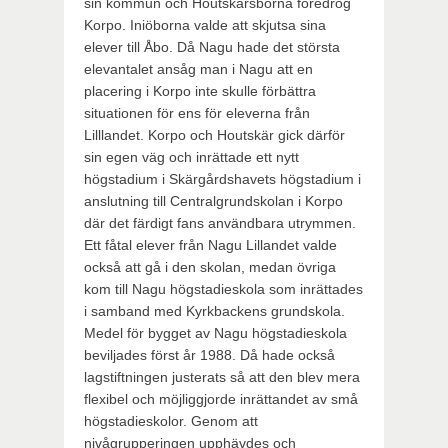
sin kommun och Houtskärsborna föredrog
Korpo. Iniöborna valde att skjutsa sina
elever till Åbo. Då Nagu hade det största
elevantalet ansåg man i Nagu att en
placering i Korpo inte skulle förbättra
situationen för ens för eleverna från
Lilllandet. Korpo och Houtskär gick därför
sin egen väg och inrättade ett nytt
högstadium i Skärgårdshavets högstadium i
anslutning till Centralgrundskolan i Korpo
där det färdigt fans användbara utrymmen.
Ett fåtal elever från Nagu Lillandet valde
också att gå i den skolan, medan övriga
kom till Nagu högstadieskola som inrättades
i samband med Kyrkbackens grundskola.
Medel för bygget av Nagu högstadieskola
beviljades först år 1988. Då hade också
lagstiftningen justerats så att den blev mera
flexibel och möjliggjorde inrättandet av små
högstadieskolor. Genom att
nivågrupperingen upphävdes och