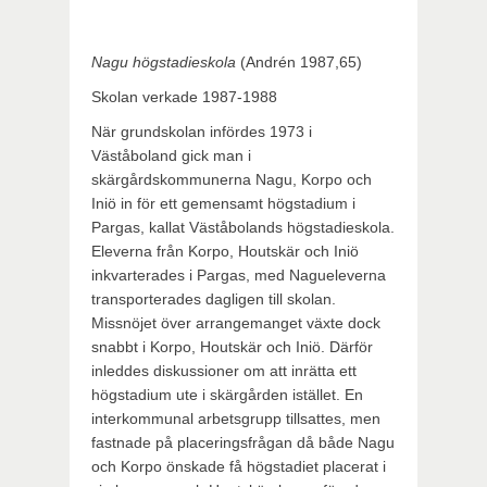
Nagu högstadieskola
(Andrén 1987,65)
Skolan verkade 1987-1988
När grundskolan infördes 1973 i
Väståboland gick man i
skärgårdskommunerna Nagu, Korpo och
Iniö in för ett gemensamt högstadium i
Pargas, kallat Väståbolands högstadieskola.
Eleverna från Korpo, Houtskär och Iniö
inkvarterades i Pargas, med Nagueleverna
transporterades dagligen till skolan.
Missnöjet över arrangemanget växte dock
snabbt i Korpo, Houtskär och Iniö. Därför
inleddes diskussioner om att inrätta ett
högstadium ute i skärgården istället. En
interkommunal arbetsgrupp tillsattes, men
fastnade på placeringsfrågan då både Nagu
och Korpo önskade få högstadiet placerat i