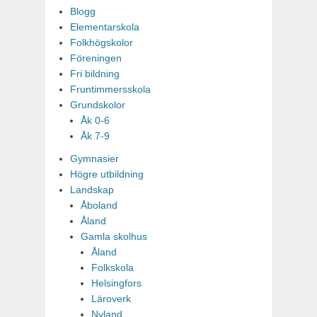
Blogg
Elementarskola
Folkhögskolor
Föreningen
Fri bildning
Fruntimmersskola
Grundskolor
Åk 0-6
Åk 7-9
Gymnasier
Högre utbildning
Landskap
Åboland
Åland
Gamla skolhus
Åland
Folkskola
Helsingfors
Läroverk
Nyland