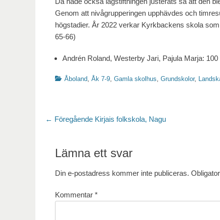
Då hade också lagstiftningen justerats så att den bl
Genom att nivågrupperingen upphävdes och timresu
högstadier. År 2022 verkar Kyrkbackens skola so
65-66)
Andrén Roland, Westerby Jari, Pajula Marja: 100 
Kategorier
Åboland
,
Åk 7-9
,
Gamla skolhus
,
Grundskolor
,
Landsk
Inläggsnavigering
Föregående
← Föregående
Kirjais folkskola, Nagu
inlägg:
Lämna ett svar
Din e-postadress kommer inte publiceras.
Obligator
Kommentar
*