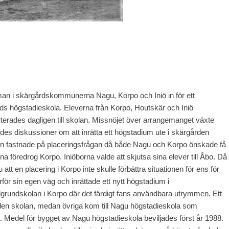
man i skärgårdskommunerna Nagu, Korpo och Iniö in för ett
s högstadieskola. Eleverna från Korpo, Houtskär och Iniö
erades dagligen till skolan. Missnöjet över arrangemanget växte
ddes diskussioner om att inrätta ett högstadium ute i skärgården
 men fastnade på placeringsfrågan då både Nagu och Korpo önskade få
 föredrog Korpo. Iniöborna valde att skjutsa sina elever till Åbo. Då
t en placering i Korpo inte skulle förbättra situationen för ens för
rför sin egen väg och inrättade ett nytt högstadium i
lgrundskolan i Korpo där det färdigt fans användbara utrymmen. Ett
 i den skolan, medan övriga kom till Nagu högstadieskola som
Medel för bygget av Nagu högstadieskola beviljades först år 1988.