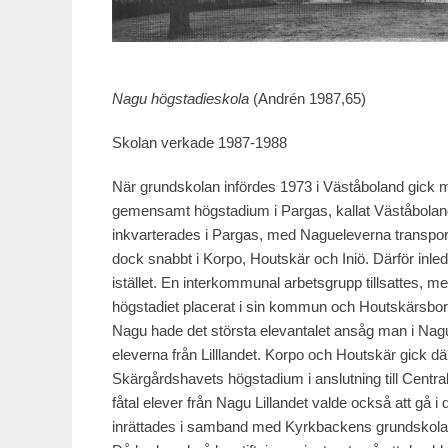
Nagu högstadieskola
(Andrén 1987,65)
Skolan verkade 1987-1988
När grundskolan infördes 1973 i Väståboland gick 
gemensamt högstadium i Pargas, kallat Väståboland
inkvarterades i Pargas, med Nagueleverna transport
dock snabbt i Korpo, Houtskär och Iniö. Därför inle
istället. En interkommunal arbetsgrupp tillsattes,
högstadiet placerat i sin kommun och Houtskärsborna
Nagu hade det största elevantalet ansåg man i Nagu at
eleverna från Lilllandet. Korpo och Houtskär gick dä
Skärgårdshavets högstadium i anslutning till Centra
fåtal elever från Nagu Lillandet valde också att gå
inrättades i samband med Kyrkbackens grundskola. 