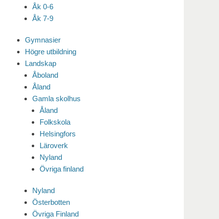
Åk 0-6
Åk 7-9
Gymnasier
Högre utbildning
Landskap
Åboland
Åland
Gamla skolhus
Åland
Folkskola
Helsingfors
Läroverk
Nyland
Övriga finland
Nyland
Österbotten
Övriga Finland