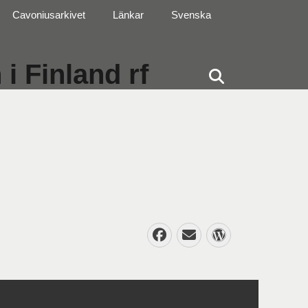
Cavoniusarkivet
Länkar
Svenska
i Finland rf
Sök
Facebook
E-
WordPres
post