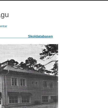
agu
entar
abasen