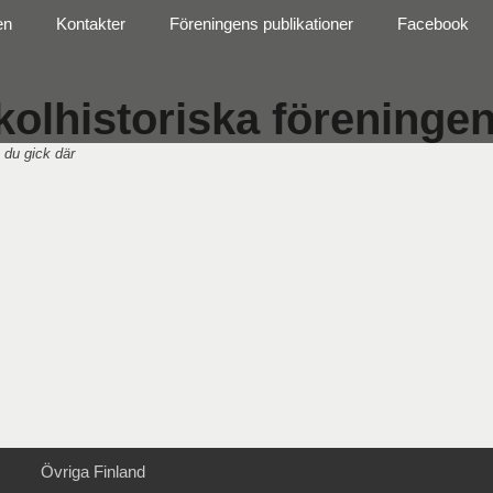
en
Kontakter
Föreningens publikationer
Facebook
olhistoriska föreningen 
 du gick där
Övriga Finland