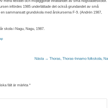
ev mera flexibel och möjliggjorde inrättandet av små högstadieskolor.
rsen infördes 1985 underlättade det också grundandet av små
m en sammansatt grundskola med årskurserna F-9. (Andrén 1987,
år skola i Nagu, Nagu, 1987.
ap
Nästa
Nästa →
Thoras, Thoras-Innamo folkskola, N
inlägg:
iska fält är märkta
*