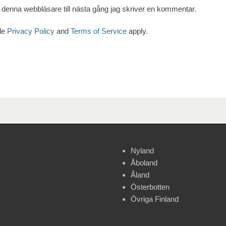
denna webbläsare till nästa gång jag skriver en kommentar.
le
Privacy Policy
and
Terms of Service
apply.
Nyland
Åboland
Åland
Österbotten
Övriga Finland