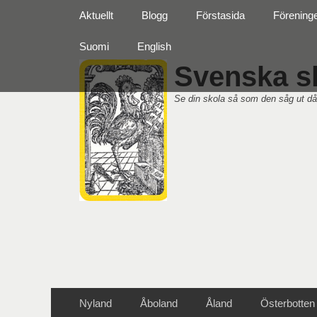
Primär meny
Hoppa
Aktuellt
Blogg
Förstasida
Förening
till
innehåll
Suomi
English
Svenska sk
Se din skola så som den såg ut då
Sekundär meny
Hoppa
Nyland
Åboland
Åland
Österbotten
till