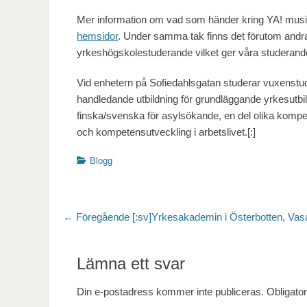
Mer information om vad som händer kring YA! musik
hemsidor
. Under samma tak finns det förutom andra
yrkeshögskolestuderande vilket ger våra studerande e
Vid enhetern på Sofiedahlsgatan studerar vuxenstud
handledande utbildning för grundläggande yrkesutbildn
finska/svenska för asylsökande, en del olika kom
och kompetensutveckling i arbetslivet.[:]
Kategorier
Blogg
Inläggsnavigering
Föregående
← Föregående
[:sv]Yrkesakademin i Österbotten, Vasa
inlägg:
Lämna ett svar
Din e-postadress kommer inte publiceras.
Obligator