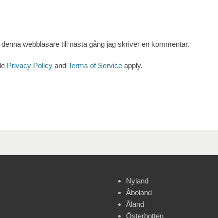
denna webbläsare till nästa gång jag skriver en kommentar.
le
Privacy Policy
and
Terms of Service
apply.
Nyland
Åboland
Åland
Österbotten