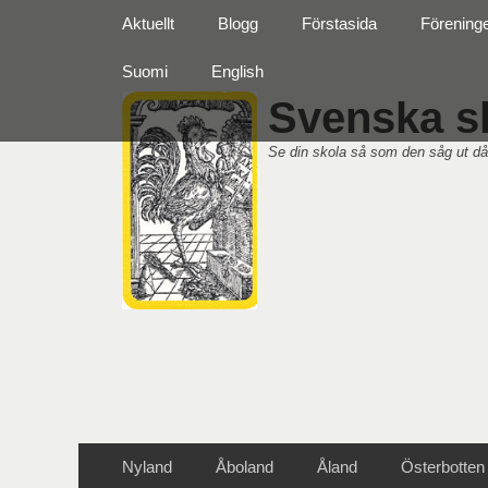
Primär meny
Hoppa
Aktuellt
Blogg
Förstasida
Förening
till
innehåll
Suomi
English
Svenska sk
Se din skola så som den såg ut då
Sekundär meny
Hoppa
Nyland
Åboland
Åland
Österbotten
till