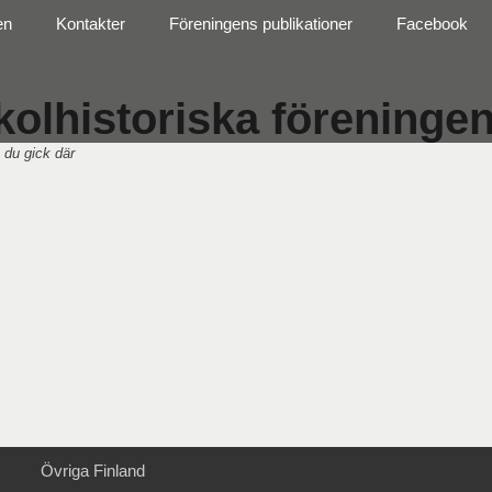
en
Kontakter
Föreningens publikationer
Facebook
olhistoriska föreningen 
 du gick där
Övriga Finland