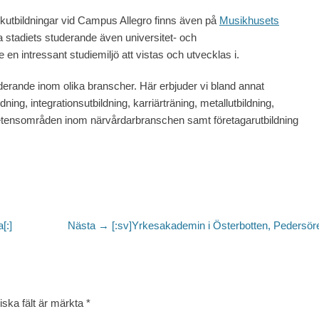
utbildningar vid Campus Allegro finns även på
Musikhusets
 stadiets studerande även universitet- och
n intressant studiemiljö att vistas och utvecklas i.
erande inom olika branscher. Här erbjuder vi bland annat
ing, integrationsutbildning, karriärträning, metallutbildning,
petensområden inom närvårdarbranschen samt företagarutbildning
Nästa
[:]
Nästa →
[:sv]Yrkesakademin i Österbotten, Pedersöre
inlägg:
iska fält är märkta
*