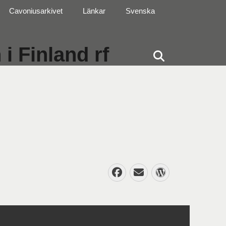
Cavoniusarkivet
Länkar
Svenska
i Finland rf
Sök
Facebook
E-
WordPres
post