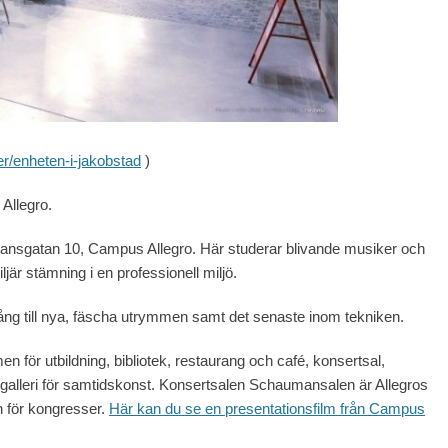
er/enheten-i-jakobstad
)
Allegro.
mansgatan 10, Campus Allegro. Här studerar blivande musiker och
jär stämning i en professionell miljö.
ång till nya, fäscha utrymmen samt det senaste inom tekniken.
n för utbildning, bibliotek, restaurang och café, konsertsal,
t galleri för samtidskonst. Konsertsalen Schaumansalen är Allegros
h för kongresser.
Här kan du se en presentationsfilm från Campus