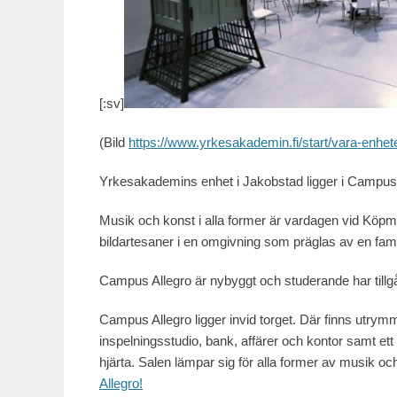
[:sv]
(Bild
https://www.yrkesakademin.fi/start/vara-enhet
Yrkesakademins enhet i Jakobstad ligger i Campus 
Musik och konst i alla former är vardagen vid Köp
bildartesaner i en omgivning som präglas av en famil
Campus Allegro är nybyggt och studerande har tillg
Campus Allegro ligger invid torget. Där finns utrymme
inspelningsstudio, bank, affärer och kontor samt et
hjärta. Salen lämpar sig för alla former av musik oc
Allegro!