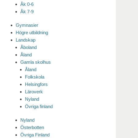
Åk 0-6
Åk 7-9
Gymnasier
Högre utbildning
Landskap
Åboland
Åland
Gamla skolhus
Åland
Folkskola
Helsingfors
Läroverk
Nyland
Övriga finland
Nyland
Österbotten
Övriga Finland