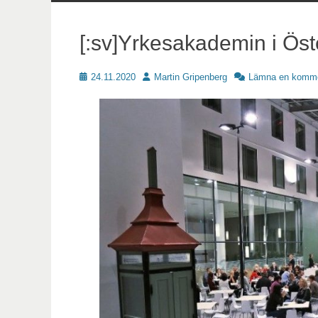
innehåll
[:sv]Yrkesakademin i Öst
Publicerat
Författare
24.11.2020
Martin Gripenberg
Lämna en komme