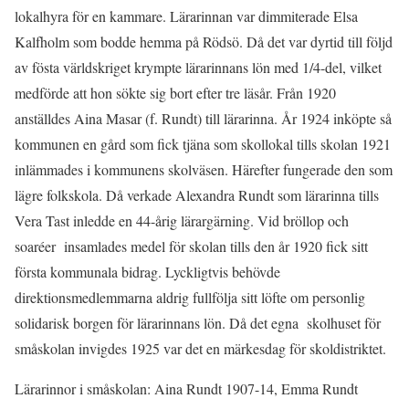
lokalhyra för en kammare. Lärarinnan var dimmiterade Elsa
Kalfholm som bodde hemma på Rödsö. Då det var dyrtid till följd
av fösta världskriget krympte lärarinnans lön med 1/4-del, vilket
medförde att hon sökte sig bort efter tre läsår. Från 1920
anställdes Aina Masar (f. Rundt) till lärarinna. År 1924 inköpte så
kommunen en gård som fick tjäna som skollokal tills skolan 1921
inlämmades i kommunens skolväsen. Härefter fungerade den som
lägre folkskola. Då verkade Alexandra Rundt som lärarinna tills
Vera Tast inledde en 44-årig lärargärning. Vid bröllop och
soaréer insamlades medel för skolan tills den år 1920 fick sitt
första kommunala bidrag. Lyckligtvis behövde
direktionsmedlemmarna aldrig fullfölja sitt löfte om personlig
solidarisk borgen för lärarinnans lön. Då det egna skolhuset för
småskolan invigdes 1925 var det en märkesdag för skoldistriktet.
Lärarinnor i småskolan: Aina Rundt 1907-14, Emma Rundt