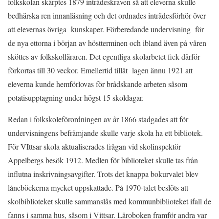
folkskolan skärptes 1879 inträdeskraven så att eleverna skulle
bedhärska ren innanläsning och det ordnades inträdesförhör över
att elevernas övriga kunskaper. Förberedande undervisning för
de nya ettorna i början av höstterminen och ibland även på våren
sköttes av folkskolläraren. Det egentliga skolarbetet fick därför
förkortas till 30 veckor. Emellertid tillät lagen ännu 1921 att
eleverna kunde hemförlovas för brådskande arbeten såsom
potatisupptagning under högst 15 skoldagar.
Redan i folkskoleförordningen av år 1866 stadgades att för
undervisningens befrämjande skulle varje skola ha ett bibliotek.
För VIttsar skola aktualiserades frågan vid skolinspektör
Appelbergs besök 1912. Medlen för biblioteket skulle tas från
influtna inskrivningsavgifter. Trots det knappa bokurvalet blev
låneböckerna mycket uppskattade.
På 1970-talet beslöts att
skolbiblioteket skulle sammanslås med kommunbiblioteket ifall de
fanns i samma hus, såsom i Vittsar. Läroboken framför andra var