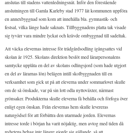
anslutas till stadens vattenledningsnät. Inför den förestående
anslutningen till Gamla Karleby stad 1977 lät kommunen uppföra
en annexbyggnad som kom att innehålla bla. gymnastik- och
festsal, vilka länge hade saknats. Tillbyggnadens platta tak visade
sig tyvärr vara mindre lyckat och krävde ombyggnad till sadeltak.
Att väcka elevernas intresse för trädgårdsodling igångsattes vid
skolan år 1925. Skolans direktion beslöt med lärarpersonalens
samtycke upplåta en del av skolans odlingsjord (som hade utgjort
en del av lärarnas lön) belägen intill skolbyggnaden till en
verksamhet som gick ut på att eleverna under sommarlovet skulle
om de så önskade, var på sin lott odla nyttoväxter, närmast
grönsaker. Produkterna skulle eleverna få behålla och förfoga över
enligt egen önskan. Från elevernas hem skulle levereras
naturgödsel för att förbättra den utarmade jorden. Elevernas
intresse torde i början ha varit nöjaktig, men avtog med tiden då
nyhetens behag inte längre gjorde sig gällande, så att