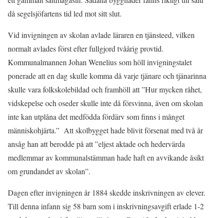
då segelsjöfartens tid led mot sitt slut.
Vid invigningen av skolan avlade läraren en tjänsteed, vilken
normalt avlades först efter fullgjord tvåårig provtid.
Kommunalmannen Johan Wenelius som höll invigningstalet
ponerade att en dag skulle komma då varje tjänare och tjänarinna
skulle vara folkskolebildad och framhöll att ”Hur mycken råhet,
vidskepelse och oseder skulle inte då försvinna, även om skolan
inte kan utplåna det medfödda fördärv som finns i månget
människohjärta.” Att skolbygget hade blivit försenat med två år
ansåg han att berodde på att ”eljest aktade och hedervärda
medlemmar av kommunalstämman hade haft en avvikande åsikt
om grundandet av skolan”.
Dagen efter invigningen år 1884 skedde inskrivningen av elever.
Till denna infann sig 58 barn som i inskrivningsavgift erlade 1-2