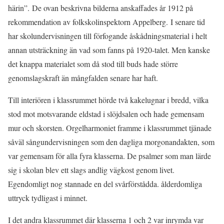
härin”. De ovan beskrivna bilderna anskaffades år 1912 på
rekommendation av folkskolinspektorn Appelberg. I senare tid
har skolundervisningen till förfogande åskådningsmaterial i helt
annan utsträckning än vad som fanns på 1920-talet. Men kanske
det knappa materialet som då stod till buds hade större
genomslagskraft än mångfalden senare har haft.
Till interiören i klassrummet hörde två kakelugnar i bredd, vilka
stod mot motsvarande eldstad i slöjdsalen och hade gemensam
mur och skorsten. Orgelharmoniet framme i klassrummet tjänade
såväl sångundervisningen som den dagliga morgonandakten, som
var gemensam för alla fyra klasserna. De psalmer som man lärde
sig i skolan blev ett slags andlig vägkost genom livet.
Egendomligt nog stannade en del svårförstådda. ålderdomliga
uttryck tydligast i minnet.
I det andra klassrummet där klasserna 1 och 2 var inrymda var