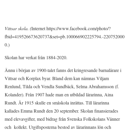
Vittsar skola. (
Internet https://www.facebook.com/photo/?
fbid=419526673620737&set=pb.100066902225794.-220752000
0.)
Skolan har verkat från 1884-2020.
Ännu i början av 1900-talet fanns det kringresande barnalärare i
Vittsar och Korplax byar. Bland dem kan nämnas Viljam
Renlund, Tilda och Vendla Sundbäck, Selma Abrahamsson (f.
Kolander). Från 1907 hade man en utbildad lärarinna, Aina
Rundt. År 1915 skulle en småskola inrättas. Till lärarinna
kallades Emma Rundt den 20 september. Skolan finansierades
med elevavgifter, med bidrag från Svenska Folkskolans Vänner
och kollekt. Utgiftsposterna bestod av lärarinnans lön och