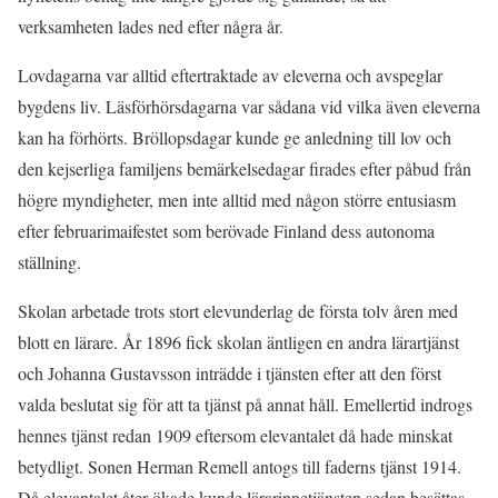
verksamheten lades ned efter några år.
Lovdagarna var alltid eftertraktade av eleverna och avspeglar
bygdens liv. Läsförhörsdagarna var sådana vid vilka även eleverna
kan ha förhörts. Bröllopsdagar kunde ge anledning till lov och
den kejserliga familjens bemärkelsedagar firades efter påbud från
högre myndigheter, men inte alltid med någon större entusiasm
efter februarimaifestet som berövade Finland dess autonoma
ställning.
Skolan arbetade trots stort elevunderlag de första tolv åren med
blott en lärare. År 1896 fick skolan äntligen en andra lärartjänst
och Johanna Gustavsson inträdde i tjänsten efter att den först
valda beslutat sig för att ta tjänst på annat håll. Emellertid indrogs
hennes tjänst redan 1909 eftersom elevantalet då hade minskat
betydligt. Sonen Herman Remell antogs till faderns tjänst 1914.
Då elevantalet åter ökade kunde lärarinnetjänsten sedan besättas