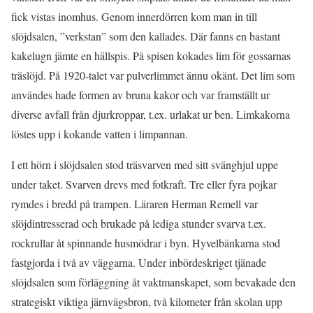
fick vistas inomhus. Genom innerdörren kom man in till
slöjdsalen, ”verkstan” som den kallades. Där fanns en bastant
kakelugn jämte en hällspis. På spisen kokades lim för gossarnas
träslöjd. På 1920-talet var pulverlimmet ännu okänt. Det lim som
användes hade formen av bruna kakor och var framställt ur
diverse avfall från djurkroppar, t.ex. urlakat ur ben. Limkakorna
löstes upp i kokande vatten i limpannan.
I ett hörn i slöjdsalen stod träsvarven med sitt svänghjul uppe
under taket. Svarven drevs med fotkraft. Tre eller fyra pojkar
rymdes i bredd på trampen. Läraren Herman Remell var
slöjdintresserad och brukade på lediga stunder svarva t.ex.
rockrullar åt spinnande husmödrar i byn. Hyvelbänkarna stod
fastgjorda i två av väggarna. Under inbördeskriget tjänade
slöjdsalen som förläggning åt vaktmanskapet, som bevakade den
strategiskt viktiga järnvägsbron, två kilometer från skolan upp