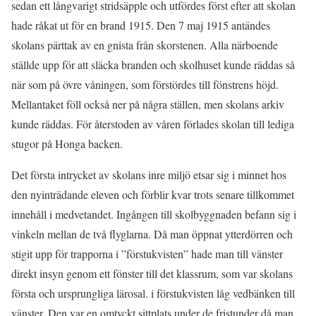
sedan ett långvarigt stridsäpple och utfördes först efter att skolan
hade råkat ut för en brand 1915. Den 7 maj 1915 antändes
skolans pärttak av en gnista från skorstenen. Alla närboende
ställde upp för att släcka branden och skolhuset kunde räddas så
när som på övre våningen, som förstördes till fönstrens höjd.
Mellantaket föll också ner på några ställen, men skolans arkiv
kunde räddas. För återstoden av våren förlades skolan till lediga
stugor på Honga backen.
Det första intrycket av skolans inre miljö etsar sig i minnet hos
den nyinträdande eleven och förblir kvar trots senare tillkommet
innehåll i medvetandet. Ingången till skolbyggnaden befann sig i
vinkeln mellan de två flyglarna. Då man öppnat ytterdörren och
stigit upp för trapporna i ”förstukvisten” hade man till vänster
direkt insyn genom ett fönster till det klassrum, som var skolans
första och ursprungliga lärosal. i förstukvisten låg vedbänken till
vänster. Den var en omtyckt sittplats under de fristunder då man