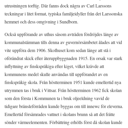
utrustningen torftig. Där fanns dock några av Carl Larssons
teckningar i litet format, typiska familjeidyller från det Larssonska
hemmet och dess omgivning i Sundborn.
Också uppförande av uthus såsom avträden fördröjdes länge av
kommunalstämman tills denna av guvernörsämbetet ålades att vid
vite uppföra dem 1906. Skolhuset kom sedan länge att stå i
oförändrat skick efter återuppbyggnaden 1915. En orsak var stark
inflyttning av finskspråkiga efter kiget, vilket krävde att
kommunens medel skulle användas till uppförandet av en
finskspråkig skola. Från höstterminen 1951 kunde emellertid nya
utrymmen tas i bruk i Vittsar. Från höstterminen 1962 fick skolan
som den första i Kommunen ta i bruk oljeeldning vavid de
tidigare bränsleförråden kunde byggas om till innewc för eleverna.
Emellertid försämrades vattnet i skolans brunn så att det frätte
sönder värmeelementen. Förbättring erhölls först då skolan kunde