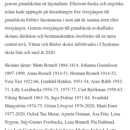
genom grundskolan ett lågstadium. Eftersom finska och engelska
redan hade upptagits på läsordningen före övergången till
grundskola förblev läroämnena i stort sätt de samma även efter
övergången. Genom övergången till grundskola avskaffades
skolans direktion och beslutanderätten överfördes till en mera
central nivå. Vittsar och Rödsö skolor införlivades i Chydenius
skola från och med år 2020.
Skolans lärare: Matts Remell 1884-1814, Johanna Gustafsson
1897-1909, Anna Remell 1914-51, Herman Remell 1914-52,
Vera Tast 1922-66, Gunhild Hulden, 1951-54, Arne Räbb 1952-
71, Lilly Laxåbacka 1954-73, 1975-77, Curt Björkman 1958-63,
Viking Brunell 1963-76, Inga Doktar 1971-84, Svanhild
Mangström 1974-75, Göran Lövqvist 1976-2020, Marit Emet
1977-2020, Också Tua Masar, Agneta Östman, Åsa Friis, Lena
Nygren, Stig-Gustav Forsbacka, Lena Brunell, Pia Dahlund,
Lise-Lott Gustafsson, Sofia Lindqvist, Markus Enlund, Lotta