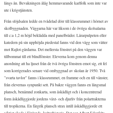
längs ån. Bevakningen ålåg hemmavarande karlfolk som inte var
ute i krigstjänsten.
Från slöjdsalen ledde en tvådelad dörr till klassrummet i hörnet av
skolbyggnaden. Väggarna här var liksom i de övriga skolsalarna
till c:a 1,2 m höjd beklädda med panelbräder. Lärarpulpeten eller
katedern på sin upphöjda piedestal fanns vid den vägg som vätter
mot Rajlot-gårdarna. Det mellersta fönstret på den väggen var
tillbommat till ett blindfönster. Eleverna kom genom denna
anordning att ha ljuset från de två övriga fönstren emot sig, ett fel
som korrigerades senare vid ombyggnad av skolan år 1950. Två
”svarta tavlor” fanns i klassrummet, en framme och en till vänster,
från elevernas synpunkt sett. På bakre väggen fanns en långsmal
plansch, benämnd zonkarta, som åskådligt och i koncentrerad
form åskådliggjorde jordens växt- och djurliv från polartrakterna
till tropikerna. En färgrik plansch strax intill åskådliggjorde ett
viktigt skede i Finlands kulturhistoria. Det var Albert Edenfelts