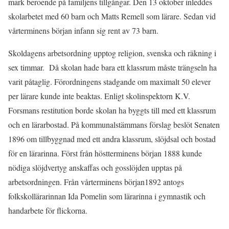
mark beroende på familjens tillgångar. Den 13 oktober inleddes
skolarbetet med 60 barn och Matts Remell som lärare. Sedan vid
vårterminens början infann sig rent av 73 barn.
Skoldagens arbetsordning upptog religion, svenska och räkning i
sex timmar. Då skolan hade bara ett klassrum måste trängseln ha
varit påtaglig. Förordningens stadgande om maximalt 50 elever
per lärare kunde inte beaktas. Enligt skolinspektorn K.V.
Forsmans restitution borde skolan ha byggts till med ett klassrum
och en lärarbostad. På kommunalstämmans förslag beslöt Senaten
1896 om tillbyggnad med ett andra klassrum, slöjdsal och bostad
för en lärarinna. Först från höstterminens början 1888 kunde
nödiga slöjdvertyg anskaffas och gosslöjden upptas på
arbetsordningen. Från vårterminens början1892 antogs
folkskollärarinnan Ida Pomelin som lärarinna i gymnastik och
handarbete för flickorna.