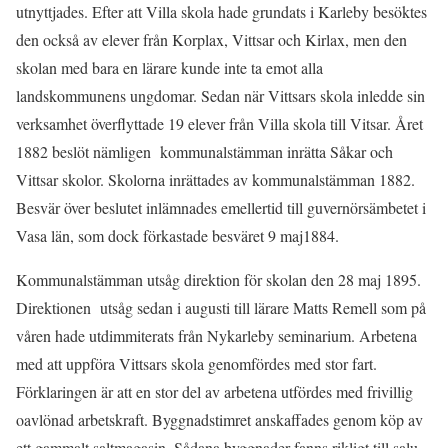
utnyttjades. Efter att Villa skola hade grundats i Karleby besöktes
den också av elever från Korplax, Vittsar och Kirlax, men den
skolan med bara en lärare kunde inte ta emot alla
landskommunens ungdomar. Sedan när Vittsars skola inledde sin
verksamhet överflyttade 19 elever från Villa skola till Vitsar. Året
1882 beslöt nämligen kommunalstämman inrätta Såkar och
Vittsar skolor. Skolorna inrättades av kommunalstämman 1882.
Besvär över beslutet inlämnades emellertid till guvernörsämbetet i
Vasa län, som dock förkastade besväret 9 maj1884.
Kommunalstämman utsåg direktion för skolan den 28 maj 1895.
Direktionen utsåg sedan i augusti till lärare Matts Remell som på
våren hade utdimmiterats från Nykarleby seminarium. Arbetena
med att uppföra Vittsars skola genomfördes med stor fart.
Förklaringen är att en stor del av arbetena utfördes med frivillig
oavlönad arbetskraft. Byggnadstimret anskaffades genom köp av
ett gammalt saltmagasin. Sådana byggnader fanns rikligt till salu