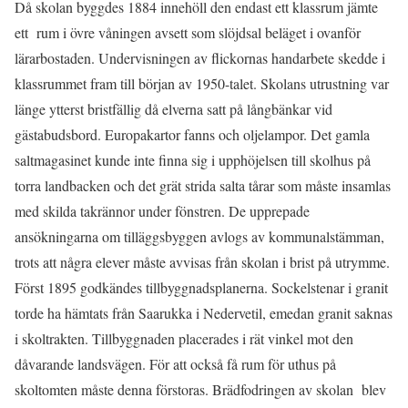
Då skolan byggdes 1884 innehöll den endast ett klassrum jämte
ett rum i övre våningen avsett som slöjdsal beläget i ovanför
lärarbostaden. Undervisningen av flickornas handarbete skedde i
klassrummet fram till början av 1950-talet. Skolans utrustning var
länge ytterst bristfällig då elverna satt på långbänkar vid
gästabudsbord. Europakartor fanns och oljelampor. Det gamla
saltmagasinet kunde inte finna sig i upphöjelsen till skolhus på
torra landbacken och det grät strida salta tårar som måste insamlas
med skilda takrännor under fönstren. De upprepade
ansökningarna om tilläggsbyggen avlogs av kommunalstämman,
trots att några elever måste avvisas från skolan i brist på utrymme.
Först 1895 godkändes tillbyggnadsplanerna. Sockelstenar i granit
torde ha hämtats från Saarukka i Nedervetil, emedan granit saknas
i skoltrakten. Tillbyggnaden placerades i rät vinkel mot den
dåvarande landsvägen. För att också få rum för uthus på
skoltomten måste denna förstoras. Brädfodringen av skolan blev