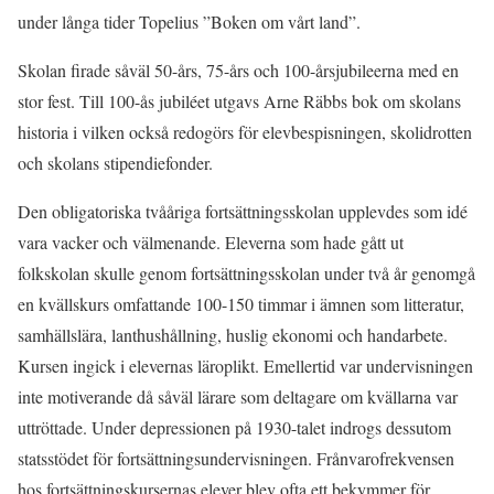
under långa tider Topelius ”Boken om vårt land”.
Skolan firade såväl 50-års, 75-års och 100-årsjubileerna med en
stor fest. Till 100-ås jubiléet utgavs Arne Räbbs bok om skolans
historia i vilken också redogörs för elevbespisningen, skolidrotten
och skolans stipendiefonder.
Den obligatoriska tvååriga fortsättningsskolan upplevdes som idé
vara vacker och välmenande. Eleverna som hade gått ut
folkskolan skulle genom fortsättningsskolan under två år genomgå
en kvällskurs omfattande 100-150 timmar i ämnen som litteratur,
samhällslära, lanthushållning, huslig ekonomi och handarbete.
Kursen ingick i elevernas läroplikt. Emellertid var undervisningen
inte motiverande då såväl lärare som deltagare om kvällarna var
uttröttade. Under depressionen på 1930-talet indrogs dessutom
statsstödet för fortsättningsundervisningen. Frånvarofrekvensen
hos fortsättningskursernas elever blev ofta ett bekymmer för