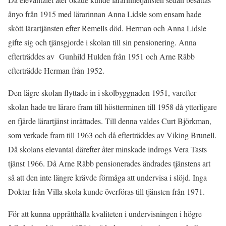
ånyo från 1915 med lärarinnan Anna Lidsle som ensam hade
skött lärartjänsten efter Remells död. Herman och Anna Lidsle
gifte sig och tjänsgjorde i skolan till sin pensionering. Anna
efterträddes av Gunhild Hulden från 1951 och Arne Räbb
efterträdde Herman från 1952.
Den lägre skolan flyttade in i skolbyggnaden 1951, varefter
skolan hade tre lärare fram till höstterminen till 1958 då ytterligare
en fjärde lärartjänst inrättades. Till denna valdes Curt Björkman,
som verkade fram till 1963 och då efterträddes av Viking Brunell.
Då skolans elevantal därefter åter minskade indrogs Vera Tasts
tjänst 1966. Då Arne Räbb pensionerades ändrades tjänstens art
så att den inte längre krävde förmåga att undervisa i slöjd. Inga
Doktar från Villa skola kunde överföras till tjänsten från 1971.
För att kunna upprätthålla kvaliteten i undervisningen i högre