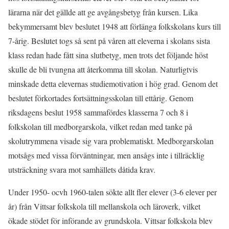
lärarna när det gällde att ge avgångsbetyg från kursen. Lika
bekymmersamt blev beslutet 1948 att förlänga folkskolans kurs till
7-årig. Beslutet togs så sent på våren att eleverna i skolans sista
klass redan hade fått sina slutbetyg, men trots det följande höst
skulle de bli tvungna att återkomma till skolan. Naturligtvis
minskade detta elevernas studiemotivation i hög grad. Genom det
beslutet förkortades fortsättningsskolan till ettårig. Genom
riksdagens beslut 1958 sammafördes klasserna 7 och 8 i
folkskolan till medborgarskola, vilket redan med tanke på
skolutrymmena visade sig vara problematiskt. Medborgarskolan
motsågs med vissa förväntningar, men ansågs inte i tillräcklig
utsträckning svara mot samhällets dåtida krav.
Under 1950- ocvh 1960-talen sökte allt fler elever (3-6 elever per
år) från Vittsar folkskola till mellanskola och läroverk, vilket
ökade stödet för införande av grundskola. Vittsar folkskola blev