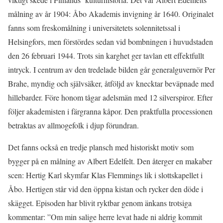
målning av år 1904: Åbo Akademis invigning år 1640. Originalet
fanns som freskomålning i universitetets solennitetssal i
Helsingfors, men förstördes sedan vid bombningen i huvudstaden
den 26 februari 1944. Trots sin karghet ger tavlan ett effektfullt
intryck. I centrum av den tredelade bilden går generalguvernör Per
Brahe, myndig och självsäker, åtföljd av knecktar beväpnade med
hillebarder. Före honom tågar adelsmän med 12 silverspiror. Efter
följer akademisten i färgranna kåpor. Den praktfulla processionen
betraktas av allmogefolk i djup förundran.
Det fanns också en tredje plansch med historiskt motiv som
bygger på en målning av Albert Edelfelt. Den återger en makaber
scen: Hertig Karl skymfar Klas Flemmings lik i slottskapellet i
Åbo. Hertigen står vid den öppna kistan och rycker den döde i
skägget. Episoden har blivit ryktbar genom änkans trotsiga
kommentar: ”Om min salige herre levat hade ni aldrig kommit