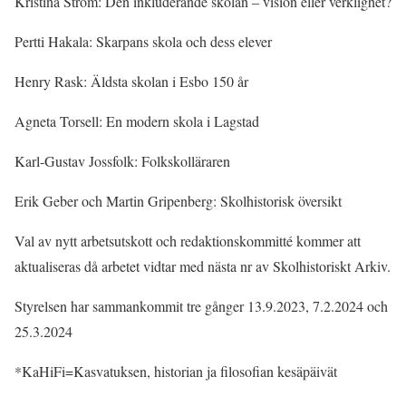
Kristina Ström: Den inkluderande skolan – vision eller verklighet?
Pertti Hakala: Skarpans skola och dess elever
Henry Rask: Äldsta skolan i Esbo 150 år
Agneta Torsell: En modern skola i Lagstad
Karl-Gustav Jossfolk: Folkskolläraren
Erik Geber och Martin Gripenberg: Skolhistorisk översikt
Val av nytt arbetsutskott och redaktionskommitté kommer att
aktualiseras då arbetet vidtar med nästa nr av Skolhistoriskt Arkiv.
Styrelsen har sammankommit tre gånger 13.9.2023, 7.2.2024 och
25.3.2024
*KaHiFi=Kasvatuksen, historian ja filosofian kesäpäivät