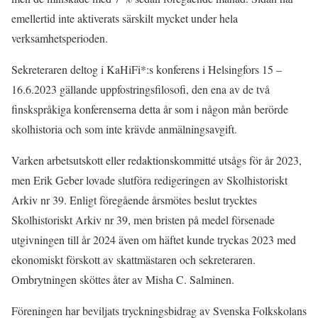
emellertid inte aktiverats särskilt mycket under hela
verksamhetsperioden.
Sekreteraren deltog i KaHiFi*:s konferens i Helsingfors 15 –
16.6.2023 gällande uppfostringsfilosofi, den ena av de två
finskspråkiga konferenserna detta år som i någon mån berörde
skolhistoria och som inte krävde anmälningsavgift.
Varken arbetsutskott eller redaktionskommitté utsågs för år 2023,
men Erik Geber lovade slutföra redigeringen av Skolhistoriskt
Arkiv nr 39. Enligt föregående årsmötes beslut trycktes
Skolhistoriskt Arkiv nr 39, men bristen på medel försenade
utgivningen till år 2024 även om häftet kunde tryckas 2023 med
ekonomiskt förskott av skattmästaren och sekreteraren.
Ombrytningen sköttes åter av Misha C. Salminen.
Föreningen har beviljats tryckningsbidrag av Svenska Folkskolans