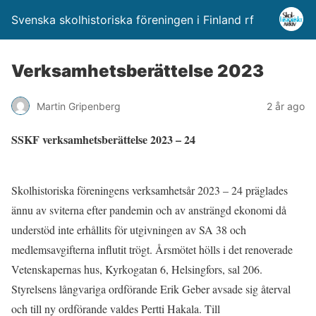
Svenska skolhistoriska föreningen i Finland rf
Verksamhetsberättelse 2023
Martin Gripenberg
2 år ago
SSKF verksamhetsberättelse 2023 – 24
Skolhistoriska föreningens verksamhetsår 2023 – 24 präglades
ännu av sviterna efter pandemin och av ansträngd ekonomi då
understöd inte erhållits för utgivningen av SA 38 och
medlemsavgifterna influtit trögt. Årsmötet hölls i det renoverade
Vetenskapernas hus, Kyrkogatan 6, Helsingfors, sal 206.
Styrelsens långvariga ordförande Erik Geber avsade sig återval
och till ny ordförande valdes Pertti Hakala. Till