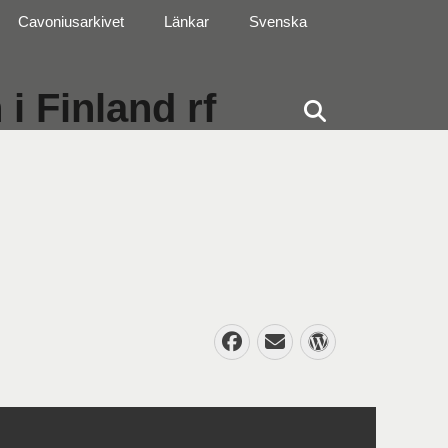
Cavoniusarkivet
Länkar
Svenska
i Finland rf
Sök
Facebook
E-
WordPres
post