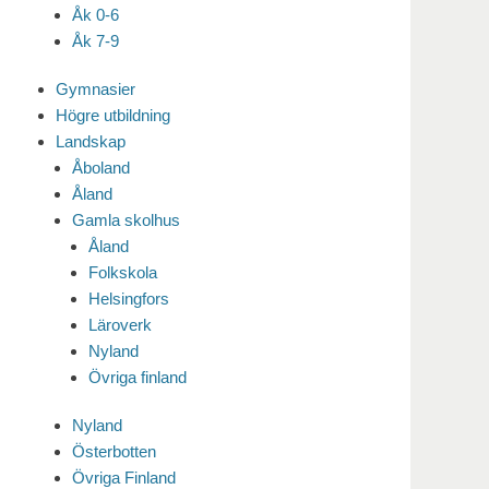
Åk 0-6
Åk 7-9
Gymnasier
Högre utbildning
Landskap
Åboland
Åland
Gamla skolhus
Åland
Folkskola
Helsingfors
Läroverk
Nyland
Övriga finland
Nyland
Österbotten
Övriga Finland