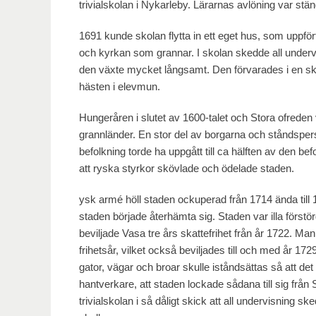
trivialskolan i Nykarleby. Lärarnas avlöning var stän
1691 kunde skolan flytta in ett eget hus, som uppfö
och kyrkan som grannar. I skolan skedde all underv
den växte mycket långsamt. Den förvarades i en skil
hästen i elevmun.
Hungeråren i slutet av 1600-talet och Stora ofreden 
grannländer. En stor del av borgarna och ståndspers
befolkning torde ha uppgått till ca hälften av den b
att ryska styrkor skövlade och ödelade staden.
ysk armé höll staden ockuperad från 1714 ända till
staden började återhämta sig. Staden var illa förs
beviljade Vasa tre års skattefrihet från år 1722. Ma
frihetsår, vilket också beviljades till och med år 17
gator, vägar och broar skulle iståndsättas så att de
hantverkare, att staden lockade sådana till sig från
trivialskolan i så dåligt skick att all undervisning s