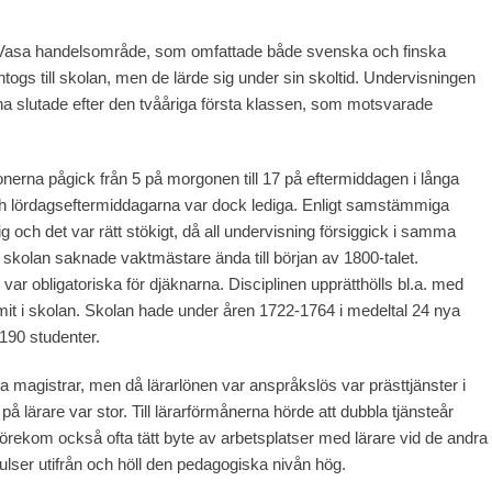
ån Vasa handelsområde, som omfattade både svenska och finska
togs till skolan, men de lärde sig under sin skoltid. Undervisningen
verna slutade efter den tvååriga första klassen, som motsvarade
ionerna pågick från 5 på morgonen till 17 på eftermiddagen i långa
h lördagseftermiddagarna var dock lediga. Enligt samstämmiga
ig och det var rätt stökigt, då all undervisning försiggick i samma
 skolan saknade vaktmästare ända till början av 1800-talet.
r obligatoriska för djäknarna. Disciplinen upprätthölls bl.a. med
it i skolan. Skolan hade under åren 1722-1764 i medeltal 24 nya
 190 studenter.
gda magistrar, men då lärarlönen var anspråkslös var prästtjänster i
 lärare var stor. Till lärarförmånerna hörde att dubbla tjänsteår
förekom också ofta tätt byte av arbetsplatser med lärare vid de andra
lser utifrån och höll den pedagogiska nivån hög.