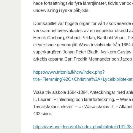
hade fortsättningsvis fyra lärartjänster, tidvis var 
undervisning i ryska påbjöds.
Domkapitlet var högsta organ för vårt skolväsende oc
verksamhet övervakades av en inspektor utsedd av 
Henrik Carlborg, Gabriel Peldan, Barthold Vhael, P
elever hade genomgått Wasa trivialskola från 1684
superkargören Johan Peter Bladh, fysikern Gustav 
ärkebiskoparna Carl Fredrik Mennander och Jacob
https://www.tritonia.fi/hcw/index.php?
title=Flemming%2C+Christina%3A+Lyceibiblioteke
Wasa trivialskola 1684-1884. Anteckningar med anledn
L. Laurén. – Inledning och lärarförteckning. – Wasa 
Trivialskolans elever. – Ur Wasa skolas lif. – Alfabet
432 sidor.
https://vasanejdenssbf.fi/index.php/bibliotek/141-38