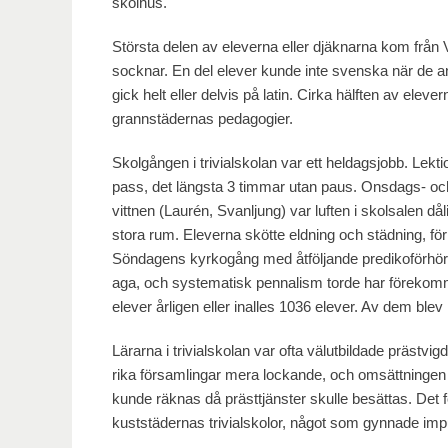
skolhus.
Största delen av eleverna eller djäknarna kom fr
socknar. En del elever kunde inte svenska när de an
gick helt eller delvis på latin. Cirka hälften av ele
grannstädernas pedagogier.
Skolgången i trivialskolan var ett heldagsjobb. Lekt
pass, det längsta 3 timmar utan paus. Onsdags- oc
vittnen (Laurén, Svanljung) var luften i skolsalen dål
stora rum. Eleverna skötte eldning och städning, för
Söndagens kyrkogång med åtföljande predikoförhör va
aga, och systematisk pennalism torde har förekomm
elever årligen eller inalles 1036 elever. Av dem blev
Lärarna i trivialskolan var ofta välutbildade prästvi
rika församlingar mera lockande, och omsättningen på
kunde räknas då prästtjänster skulle besättas. Det 
kuststädernas trivialskolor, något som gynnade impu