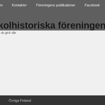
en
Kontakter
Föreningens publikationer
Facebook
olhistoriska föreningen 
 du gick där
Övriga Finland