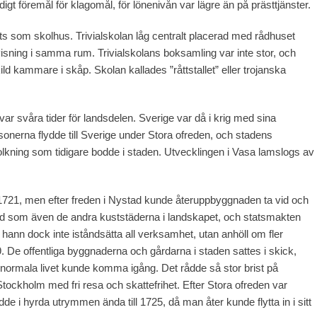
digt föremål för klagomål, för lönenivån var lägre än på prästtjänster.
rts som skolhus. Trivialskolan låg centralt placerad med rådhuset
isning i samma rum. Trivialskolans boksamling var inte stor, och
d kammare i skåp. Skolan kallades ”råttstallet” eller trojanska
var svåra tider för landsdelen. Sverige var då i krig med sina
onerna flydde till Sverige under Stora ofreden, och stadens
efolkning som tidigare bodde i staden. Utvecklingen i Vasa lamslogs av
 1721, men efter freden i Nystad kunde återuppbyggnaden ta vid och
törd som även de andra kuststäderna i landskapet, och statsmakten
n hann dock inte iståndsätta all verksamhet, utan anhöll om fler
29. De offentliga byggnaderna och gårdarna i staden sattes i skick,
t normala livet kunde komma igång. Det rådde så stor brist på
 Stockholm med fri resa och skattefrihet. Efter Stora ofreden var
kedde i hyrda utrymmen ända till 1725, då man åter kunde flytta in i sitt