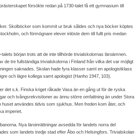
prästerskapet försökte redan på 1730-talet få ett gymnasium till
ker. Skolböcker som kommit ur bruk såldes och nya böcker köptes
Stockholm, och förmögnare elever inlöste dem till fullt pris medan
lets början trots att de inte tillhörde trivialskolornas läroämnen.
de tre fullständiga trivialskolorna i Finland från vilka det var möjligt
bildningen saknades. Skolan hade fyra klasser samt en apologistklass
gre och lägre kollega samt apologist (Hanho 1947, 103).
r det s.k. Finska kriget råkade Vasa än en gång ut för de ryska
ingar och tvångsrekvistioner av ännu större omfattning än under Stora
h huset användes tidvis som sjukhus. Men freden kom åter, och
a imperiet.
a banorna. Nya läroinrättningar avsedda för landets norra del
es som landets tredje stad efter Åbo och Helsingfors. Trivialskolan