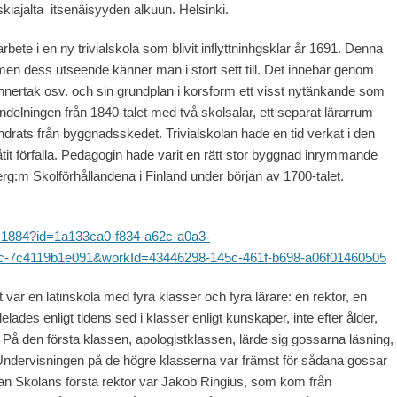
eskiajalta itsenäisyyden alkuun. Helsinki.
bete i en ny trivialskola som blivit inflyttninhgsklar år 1691. Denna
men dess utseende känner man i stort sett till. Det innebar genom
, innertak osv. och sin grundplan i korsform ett visst nytänkande som
ndelningen från 1840-talet med två skolsalar, ett separat lärarrum
ndrats från byggnadsskedet. Trivialskolan hade en tid verkat i den
t förfalla. Pedagogin hade varit en rätt stor byggnad inrymmande
rg:m Skolförhållandena i Finland under början av 1700-talet.
684-1884?id=1a133ca0-f834-a62c-a0a3-
5c-7c4119b1e091&workId=43446298-145c-461f-b698-a06f01460505
ar en latinskola med fyra klasser och fyra lärare: en rektor, en
lades enligt tidens sed i klasser enligt kunskaper, inte efter ålder,
 På den första klassen, apologistklassen, lärde sig gossarna läsning,
. Undervisningen på de högre klasserna var främst för sådana gossar
anan Skolans första rektor var Jakob Ringius, som kom från