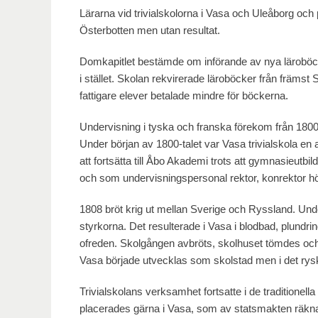
Lärarna vid trivialskolorna i Vasa och Uleåborg och 
Österbotten men utan resultat.
Domkapitlet bestämde om införande av nya läroböc
i stället. Skolan rekvirerade läroböcker från främst 
fattigare elever betalade mindre för böckerna.
Undervisning i tyska och franska förekom från 1800-ta
Under början av 1800-talet var Vasa trivialskola en av 
att fortsätta till Åbo Akademi trots att gymnasieut
och som undervisningspersonal rektor, konrektor hö
1808 bröt krig ut mellan Sverige och Ryssland. Unde
styrkorna. Det resulterade i Vasa i blodbad, plundr
ofreden. Skolgången avbröts, skolhuset tömdes oc
Vasa började utvecklas som skolstad men i det rysk
Trivialskolans verksamhet fortsatte i de traditionell
placerades gärna i Vasa, som av statsmakten räknad