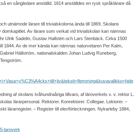
också en sångledare anställd. 1814 anställdes en rysk språklärare då
h utnämnde lärare till trivialskolorna ända till 1869. Skolans
domkapitlet. Av lärare som verkat vid trivialskolan kan nämnas
ehr Ulrik Sadelin, Gustav Hallstén och Lars Stenbäck. Cirka 1500
 till 1844. Av de mer kända kan nämnas naturvetaren Per Kalm,
Gabriel Hällström, nationalskalden Johan Ludvig Runeberg,
 Tengström.
t+i+Vasa+v%C3%A4cks+till+liv&teksti=flemming&kuvavalikko=hide
ing af skolans tvåhundraåriga tillvaro, af läroverkets v. v. rektor L.
skolas lärarpersonal. Rektorer. Konrektorer. Collegae. Lektorer. –
iskt lärarregister. – Register till elevförteckningen. Nykarleby 1884,
-5-laroverk