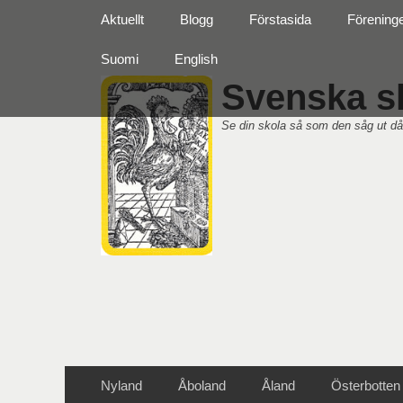
Primär meny
Hoppa
Aktuellt
Blogg
Förstasida
Förening
till
innehåll
Suomi
English
Svenska sk
Se din skola så som den såg ut då
Sekundär meny
Hoppa
Nyland
Åboland
Åland
Österbotten
till