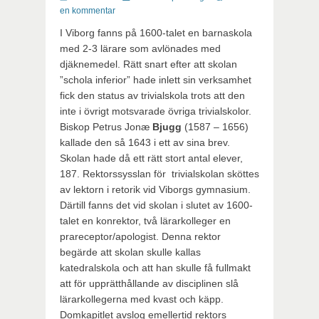
en kommentar
I Viborg fanns på 1600-talet en barnaskola
med 2-3 lärare som avlönades med
djäknemedel. Rätt snart efter att skolan
”schola inferior” hade inlett sin verksamhet
fick den status av trivialskola trots att den
inte i övrigt motsvarade övriga trivialskolor.
Biskop Petrus Jonæ
Bjugg
(1587 – 1656)
kallade den så 1643 i ett av sina brev.
Skolan hade då ett rätt stort antal elever,
187. Rektorssysslan för trivialskolan sköttes
av lektorn i retorik vid Viborgs gymnasium.
Därtill fanns det vid skolan i slutet av 1600-
talet en konrektor, två lärarkolleger en
prareceptor/apologist. Denna rektor
begärde att skolan skulle kallas
katedralskola och att han skulle få fullmakt
att för upprätthållande av disciplinen slå
lärarkollegerna med kvast och käpp.
Domkapitlet avslog emellertid rektors