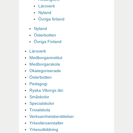
Läroverk
Nyland
Övriga finland
Nyland
Österbotten
Övriga Finland
Läroverk
Medborgarinstitut
Medborgarskola
Okategoriserade
Österbotten
Pedagogi
Ryska Viborgs län
Småskolor
Specialskolor
Trivialskola
Verksamhetsberättelser
Yrkesläroanstalter
Yrkesutbildning