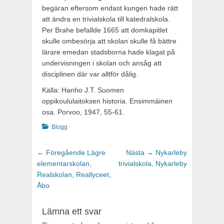
begäran eftersom endast kungen hade rätt
att ändra en trivialskola till katedralskola.
Per Brahe befallde 1665 att domkapitlet
skulle ombesörja att skolan skulle få bättre
lärare emedan stadsborna hade klagat på
undervisningen i skolan och ansåg att
disciplinen där var alltför dålig.
Källa: Hanho J.T. Suomen
oppikoululaitoksen historia. Ensimmäinen
osa. Porvoo, 1947, 55-61.
Kategorier
Blogg
Inläggsnavigering
Föregående
Nästa
← Föregående
Lägre
Nästa →
Nykarleby
inlägg:
inlägg:
elementarskolan,
trivialskola, Nykarleby
Realskolan, Reallyceet,
Åbo
Lämna ett svar