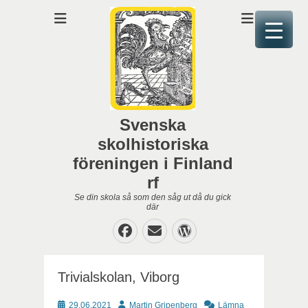
Svenska
skolhistoriska
föreningen i Finland
rf
Se din skola så som den såg ut då du gick
där
Facebook
E-
WordPress
post
Trivialskolan, Viborg
Publicerat
Författare
29.06.2021
Martin Gripenberg
Lämna