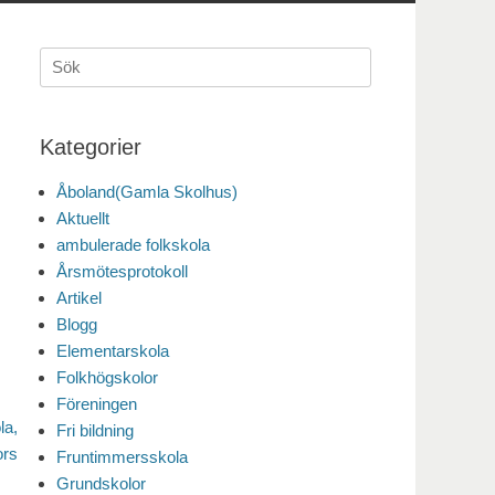
Sök
efter:
Kategorier
Åboland(Gamla Skolhus)
Aktuellt
ambulerade folkskola
Årsmötesprotokoll
Artikel
Blogg
Elementarskola
Folkhögskolor
Föreningen
la,
Fri bildning
ors
Fruntimmersskola
Grundskolor