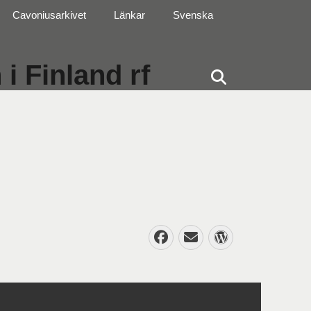
Cavoniusarkivet
Länkar
Svenska
i Finland rf
Sök
Facebook
E-
WordPres
post