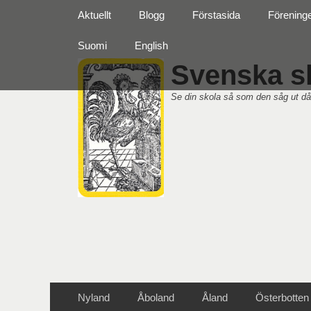
Primär meny
Hoppa
Aktuellt
Blogg
Förstasida
Förening
till
innehåll
Suomi
English
Svenska sk
Se din skola så som den såg ut då
Sekundär meny
Hoppa
Nyland
Åboland
Åland
Österbotten
till