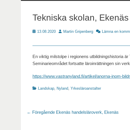
innehåll
Tekniska skolan, Ekenäs
Publicerat
Författare
13.08.2020
Martin Gripenberg
Lämna en komm
Skoldat
En viktig milstolpe i regionens utbildningshistoria är
Seminarieområdet fortsatte läroinrättningen sin ve
https://www.vastranyland.fi/artikel/anorna-inom-bild
Kategorier
Landskap
,
Nyland
,
Yrkesläroanstalter
Inläggsnavigering
Föregående
← Föregående
Ekenäs handelsläroverk, Ekenäs
inlägg: