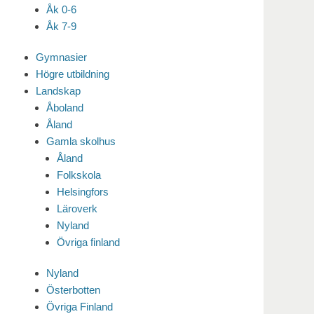
Åk 0-6
Åk 7-9
Gymnasier
Högre utbildning
Landskap
Åboland
Åland
Gamla skolhus
Åland
Folkskola
Helsingfors
Läroverk
Nyland
Övriga finland
Nyland
Österbotten
Övriga Finland