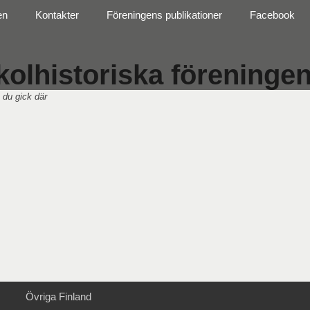
en
Kontakter
Föreningens publikationer
Facebook
olhistoriska föreningen 
 du gick där
Övriga Finland