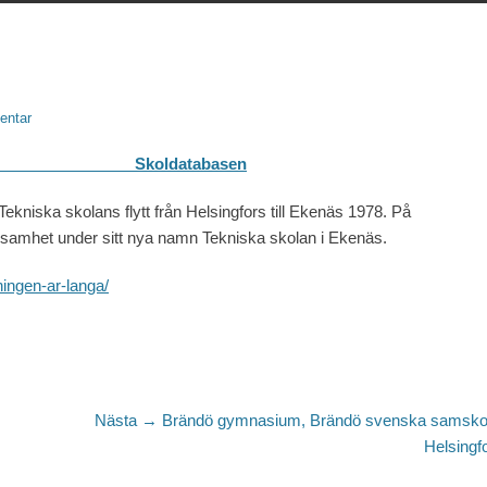
entar
abasen
 Tekniska skolans flytt från Helsingfors till Ekenäs 1978. På
rksamhet under sitt nya namn Tekniska skolan i Ekenäs.
ningen-ar-langa/
Nästa
Nästa →
Brändö gymnasium, Brändö svenska samsko
inlägg:
Helsingf