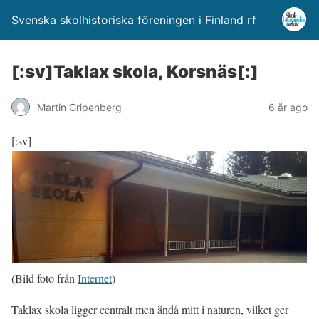
Svenska skolhistoriska föreningen i Finland rf
[:sv]Taklax skola, Korsnäs[:]
Martin Gripenberg
6 år ago
[:sv]
(Bild foto från
Internet
)
Taklax skola ligger centralt men ändå mitt i naturen, vilket ger