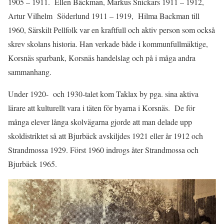
1905 – 1911. Ellen Bäckman, Markus Snickars 1911 – 1912,
Artur Vilhelm Söderlund 1911 – 1919, Hilma Backman till
1960, Särskilt Pellfolk var en kraftfull och aktiv person som också
skrev skolans historia. Han verkade både i kommunfullmäktige,
Korsnäs sparbank, Korsnäs handelslag och på i måga andra
sammanhang.
Under 1920- och 1930-talet kom Taklax by pga. sina aktiva
lärare att kulturellt vara i täten för byarna i Korsnäs. De för
många elever långa skolvägarna gjorde att man delade upp
skoldistriktet så att Bjurbäck avskiljdes 1921 eller år 1912 och
Strandmossa 1929. Först 1960 indrogs åter Strandmossa och
Bjurbäck 1965.