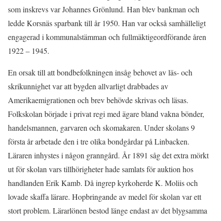
som inskrevs var Johannes Grönlund. Han blev bankman och
ledde Korsnäs sparbank till år 1950. Han var också samhälleligt
engagerad i kommunalstämman och fullmäktigeordförande åren
1922 – 1945.
En orsak till att bondbefolkningen insåg behovet av läs- och
skrikunnighet var att bygden allvarligt drabbades av
Amerikaemigrationen och brev behövde skrivas och läsas.
Folkskolan började i privat regi med ägare bland vakna bönder,
handelsmannen, garvaren och skomakaren. Under skolans 9
första år arbetade den i tre olika bondgårdar på Linbacken.
Läraren inhystes i någon granngård. År 1891 såg det extra mörkt
ut för skolan vars tillhörigheter hade samlats för auktion hos
handlanden Erik Kamb. Då ingrep kyrkoherde K. Moliis och
lovade skaffa lärare. Hopbringande av medel för skolan var ett
stort problem. Lärarlönen bestod länge endast av det blygsamma