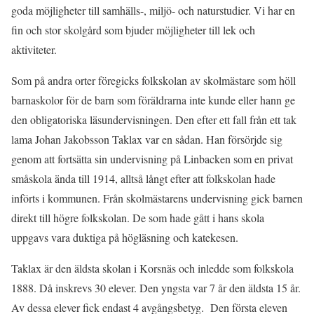
goda möjligheter till samhälls-, miljö- och naturstudier.
Vi har en
fin och stor skolgård som bjuder möjligheter till lek och
aktiviteter.
Som på andra orter föregicks folkskolan av skolmästare som höll
barnaskolor för de barn som föräldrarna inte kunde eller hann ge
den obligatoriska läsundervisningen. Den efter ett fall från ett tak
lama Johan Jakobsson Taklax var en sådan. Han försörjde sig
genom att fortsätta sin undervisning på Linbacken som en privat
småskola ända till 1914, alltså långt efter att folkskolan hade
införts i kommunen. Från skolmästarens undervisning gick barnen
direkt till högre folkskolan. De som hade gått i hans skola
uppgavs vara duktiga på högläsning och katekesen.
Taklax är den äldsta skolan i Korsnäs och inledde som folkskola
1888. Då inskrevs 30 elever. Den yngsta var 7 år den äldsta 15 år.
Av dessa elever fick endast 4 avgångsbetyg. Den första eleven