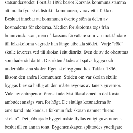
statsunderstödet. Först år 1892 beslöt Korsnäs kommunalstämma
att inrätta fyra skoldistrikt i kommunen, varav ett i Taklax.
Beslutet innebar att kommunen övertog största delen av
kostnaderna för skolorna. Medlen för skolorna togs från
brännvinskassan, men då kassans förvaltare som var motståndare
till folkskolorna vägrade han länge utbetala stödet. Varje ”rök”
skulle leverera ved till skolan i sitt distrikt, även de av de obesuttna
som hade råd därtill. Distrikten ålades att själva bygga och
underhålla sina skolor. Egen skolbyggnad fick Taklax 1896,
liksom den andra i kommunen. Striden om var skolan skulle
byggas blev så häftig att den måste avgöras av länets guvernör.
Valet av entrepenör förorsakade tvist likaså emedan det första
ambudet ansågs vara för högt. De slutliga kostnaderna är
emellertid inte kända. I folkmun fick skolan namnet ”hieno
skolan”. Det påbörjade bygget måste flyttas enligt guvernörens
beslut till en annan tomt. Bygemenskapen splittrades ytterligare