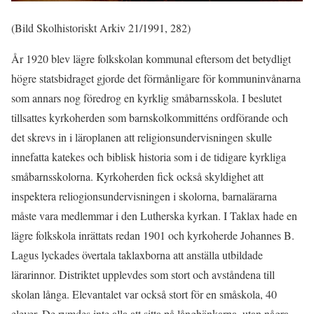
(Bild Skolhistoriskt Arkiv 21/1991, 282)
År 1920 blev lägre folkskolan kommunal eftersom det betydligt
högre statsbidraget gjorde det förmånligare för kommuninvånarna
som annars nog föredrog en kyrklig småbarnsskola. I beslutet
tillsattes kyrkoherden som barnskolkommitténs ordförande och
det skrevs in i läroplanen att religionsundervisningen skulle
innefatta katekes och biblisk historia som i de tidigare kyrkliga
småbarnsskolorna. Kyrkoherden fick också skyldighet att
inspektera reliogionsundervisningen i skolorna, barnalärarna
måste vara medlemmar i den Lutherska kyrkan. I Taklax hade en
lägre folkskola inrättats redan 1901 och kyrkoherde Johannes B.
Lagus lyckades övertala taklaxborna att anställa utbildade
lärarinnor. Distriktet upplevdes som stort och avståndena till
skolan långa. Elevantalet var också stort för en småskola, 40
elever. De rymdes inte alla att sitta på långbänkarna, utan några