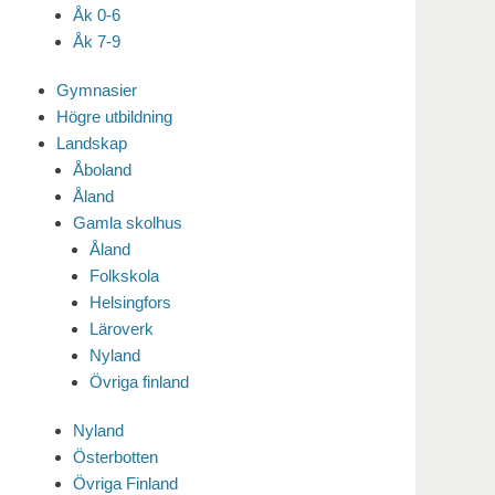
Åk 0-6
Åk 7-9
Gymnasier
Högre utbildning
Landskap
Åboland
Åland
Gamla skolhus
Åland
Folkskola
Helsingfors
Läroverk
Nyland
Övriga finland
Nyland
Österbotten
Övriga Finland