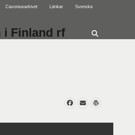
Cavoniusarkivet
Länkar
Svenska
i Finland rf
Sök
Facebook
E-
WordPres
post