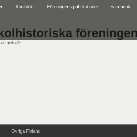
en
Kontakter
Föreningens publikationer
Facebook
olhistoriska föreningen 
 du gick där
Övriga Finland