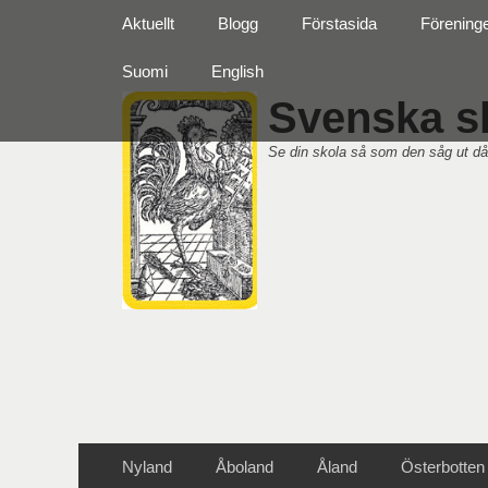
Primär meny
Hoppa
Aktuellt
Blogg
Förstasida
Förening
till
innehåll
Suomi
English
Svenska sk
Se din skola så som den såg ut då
Sekundär meny
Hoppa
Nyland
Åboland
Åland
Österbotten
till