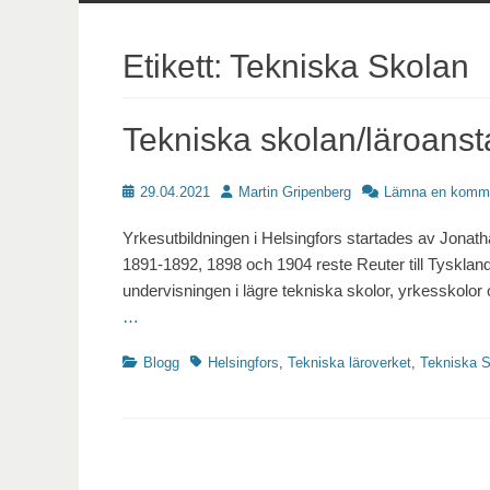
innehåll
Etikett:
Tekniska Skolan
Tekniska skolan/läroansta
Publicerat
Författare
29.04.2021
Martin Gripenberg
Lämna en komm
Yrkesutbildningen i Helsingfors startades av Jonath
1891-1892, 1898 och 1904 reste Reuter till Tysklan
undervisningen i lägre tekniska skolor, yrkesskolor 
…
Kategorier
Etiketter
Blogg
Helsingfors
,
Tekniska läroverket
,
Tekniska S