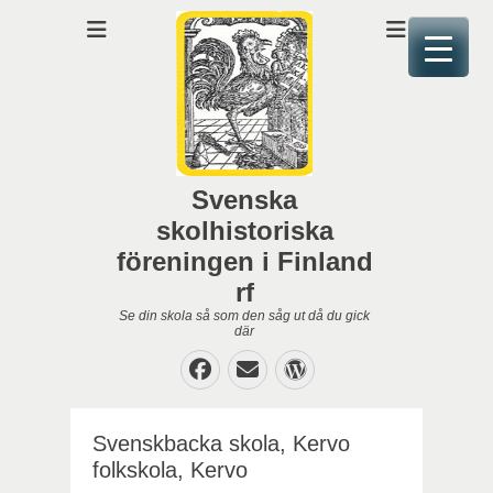
Svenska
skolhistoriska
föreningen i Finland
rf
Se din skola så som den såg ut då du gick
där
Facebook
E-
WordPress
post
Svenskbacka skola, Kervo
folkskola, Kervo