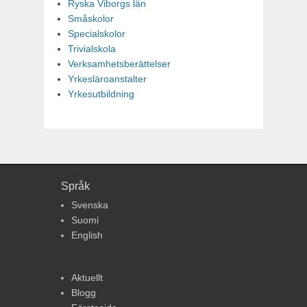
Ryska Viborgs län
Småskolor
Specialskolor
Trivialskola
Verksamhetsberättelser
Yrkesläroanstalter
Yrkesutbildning
Språk
Svenska
Suomi
English
Aktuellt
Blogg