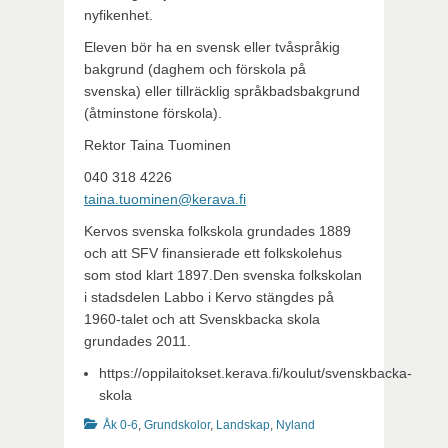
nyfikenhet.
Eleven bör ha en svensk eller tvåspråkig
bakgrund (daghem och förskola på
svenska) eller tillräcklig språkbadsbakgrund
(åtminstone förskola).
Rektor Taina Tuominen
040 318 4226
taina.tuominen@kerava.fi
Kervos svenska folkskola grundades 1889
och att SFV finansierade ett folkskolehus
som stod klart 1897.Den svenska folkskolan
i stadsdelen Labbo i Kervo stängdes på
1960-talet och att Svenskbacka skola
grundades 2011.
https://oppilaitokset.kerava.fi/koulut/svenskbacka-
skola
Kategorier
Åk 0-6
,
Grundskolor
,
Landskap
,
Nyland