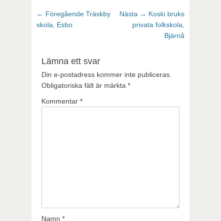
Inläggsnavigering
Föregående
Nästa
← Föregående
Träskby
Nästa →
Koski bruks
inlägg:
inlägg:
skola, Esbo
privata folkskola,
Bjärnå
Lämna ett svar
Din e-postadress kommer inte publiceras.
Obligatoriska fält är märkta
*
Kommentar
*
Namn
*