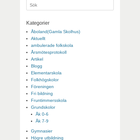
Sök
efter:
Kategorier
Åboland(Gamla Skolhus)
Aktuellt
ambulerade folkskola
Årsmötesprotokoll
Artikel
Blogg
Elementarskola
Folkhögskolor
Föreningen
Fri bildning
Fruntimmersskola
Grundskolor
Åk 0-6
Åk 7-9
Gymnasier
Högre utbildning