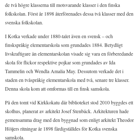
de två högre klasserna till motsvarande klasser i den finska
folkskolan. Först år 1898 återförenades dessa två klasser med den
svenska folkskolan.
I Kotka verkade under 1880-talet även en svensk – och
finskspråkig elementarskola som grundades 1884. Betydligt
livskraftigare än elementarskolan visade sig vara en förberedande
skola för flickor respektive pojkar som grundades av Ida
Tammelin och Wendla Amalia May. Dessutom verkade det i
staden en tvåspråkig elementarskola med två, senare tre klasser.
Denna skola kom att omformas till en finsk samskola.
På den tomt vid Kirkkokatu där biblioteket stod 2010 byggdes ett
skolhus, planerat av arkitekt Josef Stenbäck. Arkitekturen hade
gemensamma drag med den byggnad som enligt arkitekt Theodor
Höijers ritningar år 1898 färdigställdes för Kotka svenska
samskola.