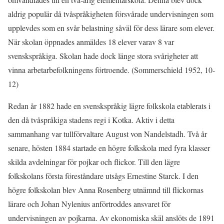
aldrig populär då tvåspråkigheten försvårade undervisningen som
upplevdes som en svår belastning såväl för dess lärare som elever.
När skolan öppnades anmäldes 18 elever varav 8 var
svenskspråkiga. Skolan hade dock länge stora svårigheter att
vinna arbetarbefolkningens förtroende. (Sommerschield 1952, 10-
12)
Redan år 1882 hade en svenskspråkig lägre folkskola etablerats i
den då tvåspråkiga stadens regi i Kotka. Aktiv i detta
sammanhang var tullförvaltare August von Nandelstadh. Två år
senare, hösten 1884 startade en högre folkskola med fyra klasser
skilda avdelningar för pojkar och flickor. Till den lägre
folkskolans första föreståndare utsågs Ernestine Starck. I den
högre folkskolan blev Anna Rosenberg utnämnd till flickornas
lärare och Johan Nylenius anförtroddes ansvaret för
undervisningen av pojkarna. Av ekonomiska skäl anslöts de 1891