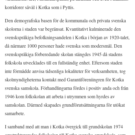
korridorer såväl i Kotka som i Pyttis.
Den demografiska basen för de kommunala och privata svenska
skolorna i staden var begränsat. Kvantitativt kulminerade den
svenskspråkiga befolkningsandelen i Kotka i början av 1920-talet,
då närmare 1000 personer hade svenska som modersmål. Den
svenskspråkiga förberedande skolan stängdes 1945 då stadens
folkskola utvecklades till en fullständig enhet. Eftersom staden
inte förmådde anvisa tidsenliga lokaliteter för verksamheten, tog
skolmyndigheterna kontakt med Garantiföreniingren för Kotka
svenska samskola. Förhandlingarna fördes i positiv anda och från
1946 kom folkskolan att arbeta i utrymmen som hyrdes av
samskolan. Därmed skapades grundförutsättningarna för utökat
samarbete.
I samband med att man i Kotka övergick till grundskolan 1974
omstrukturerades folkskolan till Kotka svenska grundskola, som