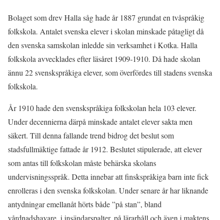
Bolaget som drev Halla såg hade år 1887 grundat en tvåspråkig
folkskola. Antalet svenska elever i skolan minskade påtagligt då
den svenska samskolan inledde sin verksamhet i Kotka. Halla
folkskola avvecklades efter läsåret 1909-1910. Då hade skolan
ännu 22 svenskspråkiga elever, som överfördes till stadens svenska
folkskola.
År 1910 hade den svenskspråkiga folkskolan hela 103 elever.
Under decennierna därpå minskade antalet elever sakta men
säkert. Till denna fallande trend bidrog det beslut som
stadsfullmäktige fattade år 1912. Beslutet stipulerade, att elever
som antas till folkskolan måste behärska skolans
undervisningsspråk. Detta innebar att finskspråkiga barn inte fick
enrolleras i den svenska folkskolan. Under senare år har liknande
antydningar emellanåt hörts både ”på stan”, bland
vårdnadshavare, i insändarspalter, på lärarhåll och även i maktens