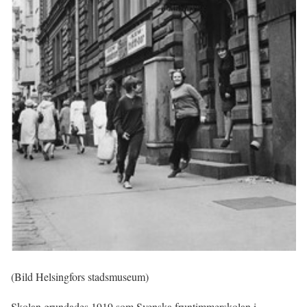
(Bild Helsingfors stadsmuseum)
Skolan grundades 1919 som Svenska fruntimmerskolan i