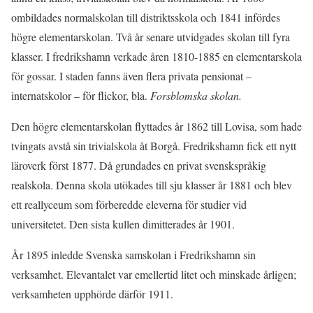
ombildades normalskolan till distriktsskola och 1841 infördes
högre elementarskolan. Två år senare utvidgades skolan till fyra
klasser. I fredrikshamn verkade åren 1810-1885 en elementarskola
för gossar. I staden fanns även flera privata pensionat –
internatskolor – för flickor, bla.
Forsblomska skolan.
Den högre elementarskolan flyttades år 1862 till Lovisa, som hade
tvingats avstå sin trivialskola åt Borgå. Fredrikshamn fick ett nytt
läroverk först 1877. Då grundades en privat svenskspråkig
realskola. Denna skola utökades till sju klasser år 1881 och blev
ett reallyceum som förberedde eleverna för studier vid
universitetet. Den sista kullen dimitterades år 1901.
År 1895 inledde Svenska samskolan i Fredrikshamn sin
verksamhet. Elevantalet var emellertid litet och minskade årligen;
verksamheten upphörde därför 1911.