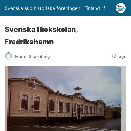
Svenska skolhistoriska föreningen i Finland rf
Svenska flickskolan,
Fredrikshamn
Martin Gripenberg
6 år ago