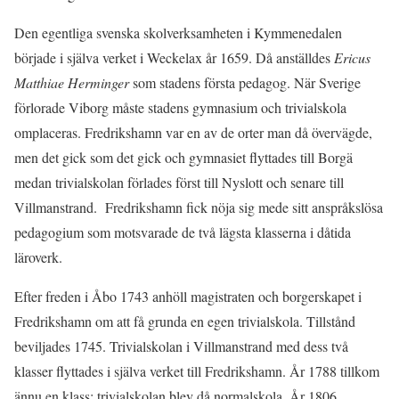
Den egentliga svenska skolverksamheten i Kymmenedalen
började i själva verket i Weckelax år 1659. Då anställdes
Ericus
Matthiae Herminger
som stadens första pedagog. När Sverige
förlorade Viborg måste stadens gymnasium och trivialskola
omplaceras. Fredrikshamn var en av de orter man då övervägde,
men det gick som det gick och gymnasiet flyttades till Borgä
medan trivialskolan förlades först till Nyslott och senare till
Villmanstrand. Fredrikshamn fick nöja sig mede sitt anspråkslösa
pedagogium som motsvarade de två lägsta klasserna i dåtida
läroverk.
Efter freden i Åbo 1743 anhöll magistraten och borgerskapet i
Fredrikshamn om att få grunda en egen trivialskola. Tillstånd
beviljades 1745. Trivialskolan i Villmanstrand med dess två
klasser flyttades i själva verket till Fredrikshamn. År 1788 tillkom
ännu en klass; trivialskolan blev då normalskola. År 1806