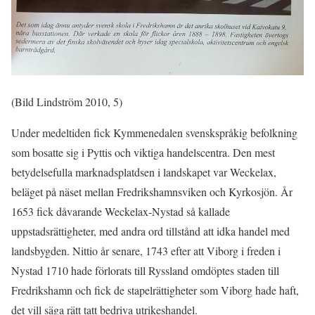
(Bild Lindström 2010, 5)
Under medeltiden fick Kymmenedalen svenskspråkig befolkning
som bosatte sig i Pyttis och viktiga handelscentra. Den mest
betydelsefulla marknadsplatdsen i landskapet var Weckelax,
beläget på näset mellan Fredrikshamnsviken och Kyrkosjön. År
1653 fick dåvarande Weckelax-Nystad så kallade
uppstadsrättigheter, med andra ord tillstånd att idka handel med
landsbygden. Nittio år senare, 1743 efter att Viborg i freden i
Nystad 1710 hade förlorats till Ryssland omdöptes staden till
Fredrikshamn och fick de stapelrättigheter som Viborg hade haft,
det vill säga rätt tatt bedriva utrikeshandel.