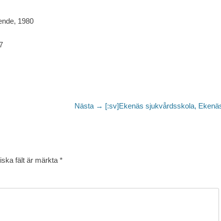
ende, 1980
7
Nästa
Nästa →
[:sv]Ekenäs sjukvårdsskola, Ekenäs
inlägg:
iska fält är märkta
*