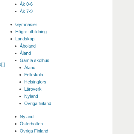
Åk 0-6
Åk 7-9
Gymnasier
Högre utbildning
Landskap
Åboland
Åland
Gamla skolhus
[:]
Åland
Folkskola
Helsingfors
Läroverk
Nyland
Övriga finland
Nyland
Österbotten
Övriga Finland