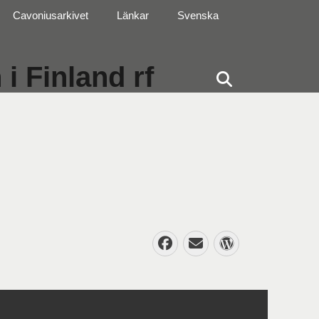
Cavoniusarkivet
Länkar
Svenska
i Finland rf
Sök
Facebook
E-
WordPres
post