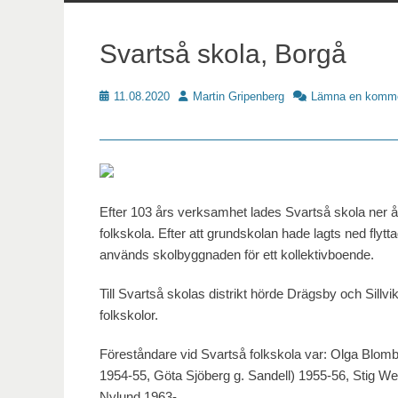
innehåll
Svartså skola, Borgå
Publicerat
Författare
11.08.2020
Martin Gripenberg
Lämna en komme
Skoldat
Efter 103 års verksamhet lades Svartså skola ner å
folkskola. Efter att grundskolan hade lagts ned fly
används skolbyggnaden för ett kollektivboende.
Till Svartså skolas distrikt hörde Drägsby och Sil
folkskolor.
Föreståndare vid Svartså folkskola var: Olga Blom
1954-55, Göta Sjöberg g. Sandell) 1955-56, Stig W
Nylund 1963-