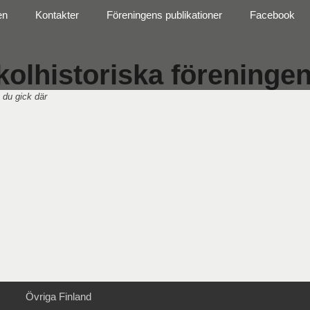
en
Kontakter
Föreningens publikationer
Facebook
olhistoriska föreningen 
 du gick där
Övriga Finland