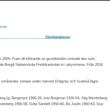
ntar
abasen
r 2009. Fram till införande av grundskolan verkade den som
ttade Borgå Steinerskola Fredrikaskolan in i utrymmena. Från 2016
lvik småskolor, senare under namnet Drägsby och Svartså lägre
berg (g. Bergman) 1906-26, Ivar Bergman 1926-54, Stig Westerberg
esterberg 1956-58, Göta Sandell 1958-60, Bo Juslin 1960-63, Guy