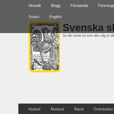
Primär meny
Hoppa
Aktuellt
Blogg
Förstasida
Förening
till
innehåll
Suomi
English
Svenska sk
Se din skola så som den såg ut då
Sekundär meny
Hoppa
Nyland
Åboland
Åland
Österbotten
till