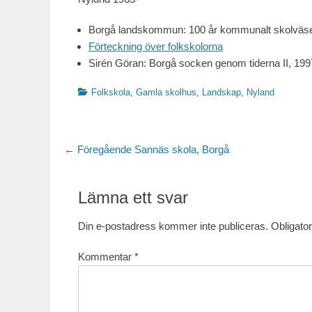
Borgå landskommun: 100 år kommunalt skolväs
Förteckning över folkskolorna
Sirén Göran: Borgå socken genom tiderna II, 199
Kategorier
Folkskola
,
Gamla skolhus
,
Landskap
,
Nyland
Inläggsnavigering
Föregående
← Föregående
Sannäs skola, Borgå
inlägg:
Lämna ett svar
Din e-postadress kommer inte publiceras.
Obligator
Kommentar
*