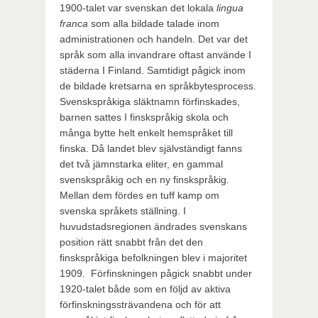
1900-talet var svenskan det lokala
lingua
franca
som alla bildade talade inom
administrationen och handeln. Det var det
språk som alla invandrare oftast använde I
städerna I Finland. Samtidigt pågick inom
de bildade kretsarna en språkbytesprocess.
Svenskspråkiga släktnamn förfinskades,
barnen sattes I finskspråkig skola och
många bytte helt enkelt hemspråket till
finska. Då landet blev självständigt fanns
det två jämnstarka eliter, en gammal
svenskspråkig och en ny finskspråkig.
Mellan dem fördes en tuff kamp om
svenska språkets ställning. I
huvudstadsregionen ändrades svenskans
position rätt snabbt från det den
finskspråkiga befolkningen blev i majoritet
1909. Förfinskningen pågick snabbt under
1920-talet både som en följd av aktiva
förfinskningssträvandena och för att