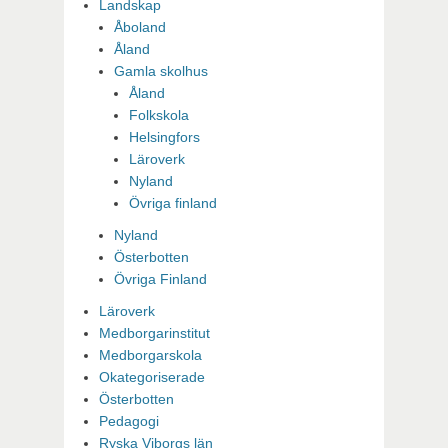
Landskap
Åboland
Åland
Gamla skolhus
Åland
Folkskola
Helsingfors
Läroverk
Nyland
Övriga finland
Nyland
Österbotten
Övriga Finland
Läroverk
Medborgarinstitut
Medborgarskola
Okategoriserade
Österbotten
Pedagogi
Ryska Viborgs län