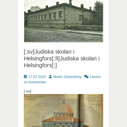
[:sv]Judiska skolan i
Helsingfors[:fi]Judiska skolan i
Helsingfors[:]
Publicerat
Författare
17.03.2020
Martin Gripenberg
Lämna
en kommentar
[:sv]