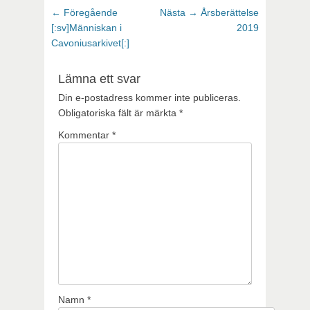
Inläggsnavigering
Föregående
Nästa
← Föregående
Nästa →
Årsberättelse
inlägg:
inlägg:
[:sv]Människan i
2019
Cavoniusarkivet[:]
Lämna ett svar
Din e-postadress kommer inte publiceras.
Obligatoriska fält är märkta
*
Kommentar
*
Namn
*