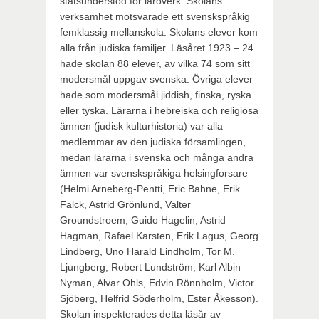
statsunderstöd för läroverk. Skolans
verksamhet motsvarade ett svenskspråkig
femklassig mellanskola. Skolans elever kom
alla från judiska familjer. Läsåret 1923 – 24
hade skolan 88 elever, av vilka 74 som sitt
modersmål uppgav svenska. Övriga elever
hade som modersmål jiddish, finska, ryska
eller tyska. Lärarna i hebreiska och religiösa
ämnen (judisk kulturhistoria) var alla
medlemmar av den judiska församlingen,
medan lärarna i svenska och många andra
ämnen var svenskspråkiga helsingforsare
(Helmi Arneberg-Pentti, Eric Bahne, Erik
Falck, Astrid Grönlund, Valter
Groundstroem, Guido Hagelin, Astrid
Hagman, Rafael Karsten, Erik Lagus, Georg
Lindberg, Uno Harald Lindholm, Tor M.
Ljungberg, Robert Lundström, Karl Albin
Nyman, Alvar Ohls, Edvin Rönnholm, Victor
Sjöberg, Helfrid Söderholm, Ester Åkesson).
Skolan inspekterades detta läsår av