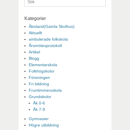
efter:
Kategorier
Åboland(Gamla Skolhus)
Aktuellt
ambulerade folkskola
Årsmötesprotokoll
Artikel
Blogg
Elementarskola
Folkhögskolor
Föreningen
Fri bildning
Fruntimmersskola
Grundskolor
Åk 0-6
Åk 7-9
Gymnasier
Högre utbildning