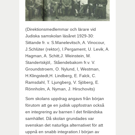
(Direktionsmedlemmar och lärare vid
Judiska samskolan läsåret 1929-30:
Sittande fr. v. S.Manelevitsch, A. Vinocour,
J.Schlüter (rektor), I.Pergament, U. Levik, A.
Hagman, A. Schitt,J. Weinstein, M.
Standertskjöl,. Ståendebakom fr.v. V.
Groundstroem, O. Nylund, I, Westman,
H.Klingstedt,H. Lindberg, E. Falck, C.
Ramsdahl, T. Ljungberg, V. Sjöberg, E.
Rönnholm, A. Nyman, J. Hirschovits)
Som skolans uppdrag angavs från början
förutom att ge en judisk uppfostran också
en integrering av barnen I det finländska
samhället. Då skolan grundades var
svenskan det naturliga alternativet för att
uppnå en snabb integration.I början av