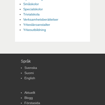
Småskolor
Specialskolor
Trivialskola
Verksamhetsberättelser
Yrkesläroanstalter
Yrkesutbildning
Språk
Svenska
Suomi
English
Aktuellt
Blogg
Förstasida