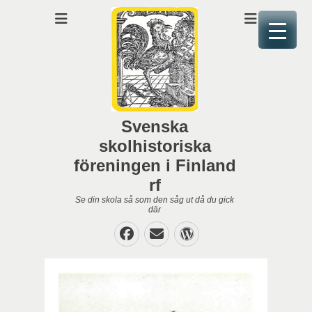
Svenska
skolhistoriska
föreningen i Finland
rf
Se din skola så som den såg ut då du gick
där
Facebook
E-
WordPress
post