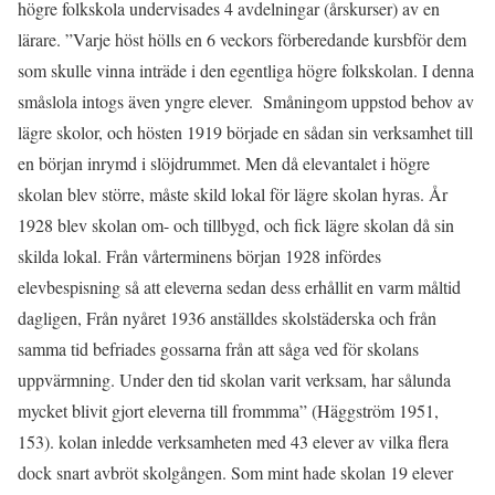
högre folkskola undervisades 4 avdelningar (årskurser) av en
lärare. ”Varje höst hölls en 6 veckors förberedande kursbför dem
som skulle vinna inträde i den egentliga högre folkskolan. I denna
småslola intogs även yngre elever. Småningom uppstod behov av
lägre skolor, och hösten 1919 började en sådan sin verksamhet till
en början inrymd i slöjdrummet. Men då elevantalet i högre
skolan blev större, måste skild lokal för lägre skolan hyras. År
1928 blev skolan om- och tillbygd, och fick lägre skolan då sin
skilda lokal. Från vårterminens början 1928 infördes
elevbespisning så att eleverna sedan dess erhållit en varm måltid
dagligen, Från nyåret 1936 anställdes skolstäderska och från
samma tid befriades gossarna från att såga ved för skolans
uppvärmning. Under den tid skolan varit verksam, har sålunda
mycket blivit gjort eleverna till frommma” (Häggström 1951,
153). kolan inledde verksamheten med 43 elever av vilka flera
dock snart avbröt skolgången. Som mint hade skolan 19 elever