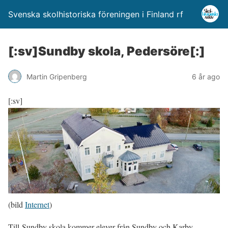
Svenska skolhistoriska föreningen i Finland rf
[:sv]Sundby skola, Pedersöre[:]
Martin Gripenberg
6 år ago
[:sv]
(bild
Internet
)
Till Sundby skola kommer elever från Sundby och Karby.