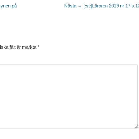
Nästa
 synen på
Nästa →
[:sv]Läraren 2019 nr 17 s.10
inlägg:
iska fält är märkta
*