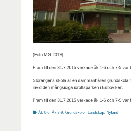
(Foto MG 2019)
Fram till den 31.7.2015 verkade åk 1-6 och 7-9 var
Storängens skola är en sammanhållen grundskola m
invid den mångsidiga idrottsparken i Esboviken.
Fram till den 31.7.2015 verkade åk 1-6 och 7-9 var
Kategorier
Åk 0-6
,
Åk 7-9
,
Grundskolor
,
Landskap
,
Nyland