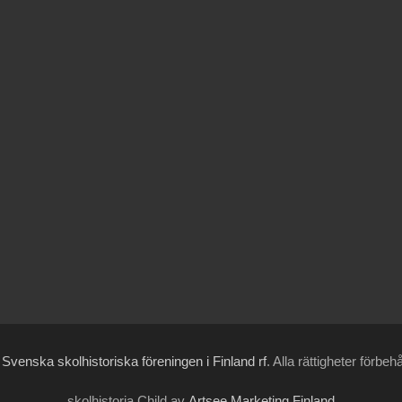
6
Svenska skolhistoriska föreningen i Finland rf
. Alla rättigheter förbeh
skolhistoria Child av
Artsee Marketing Finland