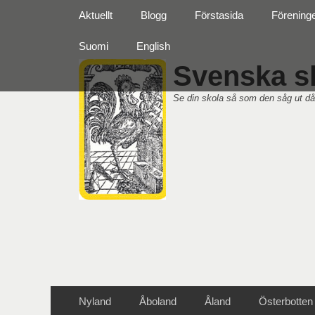
Primär meny
Hoppa
Aktuellt
Blogg
Förstasida
Förening
till
innehåll
Suomi
English
Svenska sk
Se din skola så som den såg ut då
Sekundär meny
Hoppa
Nyland
Åboland
Åland
Österbotten
till