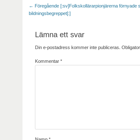
Inläggsnavigering
Föregående
← Föregående
[:sv]Folkskollärarpionjärerna förnyade
inlägg:
bildningsbegreppet[:]
Lämna ett svar
Din e-postadress kommer inte publiceras.
Obligator
Kommentar
*
Namn
*