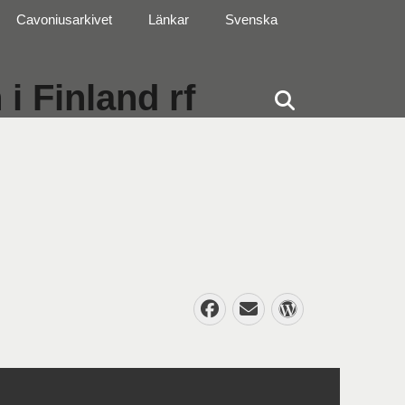
Cavoniusarkivet
Länkar
Svenska
i Finland rf
Sök
Facebook
E-
WordPres
post