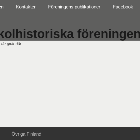
en
Kontakter
Föreningens publikationer
Facebook
olhistoriska föreningen 
 du gick där
Övriga Finland