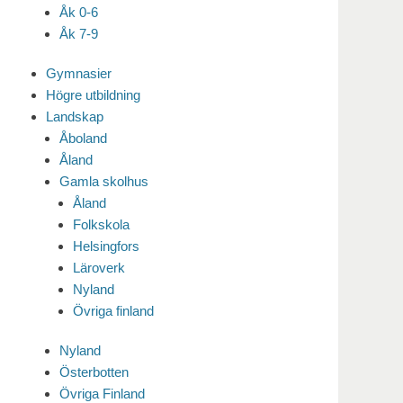
Åk 0-6
Åk 7-9
Gymnasier
Högre utbildning
Landskap
Åboland
Åland
Gamla skolhus
Åland
Folkskola
Helsingfors
Läroverk
Nyland
Övriga finland
Nyland
Österbotten
Övriga Finland