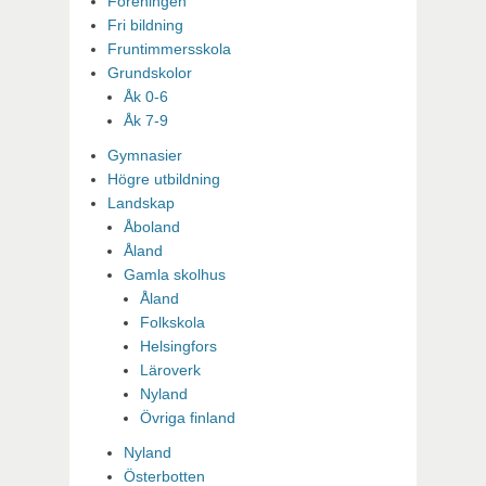
Föreningen
Fri bildning
Fruntimmersskola
Grundskolor
Åk 0-6
Åk 7-9
Gymnasier
Högre utbildning
Landskap
Åboland
Åland
Gamla skolhus
Åland
Folkskola
Helsingfors
Läroverk
Nyland
Övriga finland
Nyland
Österbotten