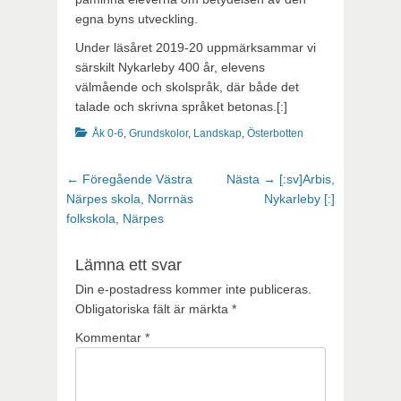
egna byns utveckling.
Under läsåret 2019-20 uppmärksammar vi
särskilt Nykarleby 400 år, elevens
välmående och skolspråk, där både det
talade och skrivna språket betonas.[:]
Kategorier
Åk 0-6
,
Grundskolor
,
Landskap
,
Österbotten
Inläggsnavigering
Föregående
Nästa
← Föregående
Västra
Nästa →
[:sv]Arbis,
inlägg:
inlägg:
Närpes skola, Norrnäs
Nykarleby [:]
folkskola, Närpes
Lämna ett svar
Din e-postadress kommer inte publiceras.
Obligatoriska fält är märkta
*
Kommentar
*