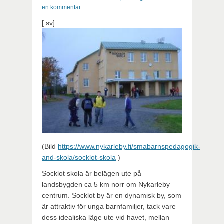
en kommentar
[:sv]
(Bild
https://www.nykarleby.fi/smabarnspedagogik-
and-skola/socklot-skola
)
Socklot skola är belägen ute på
landsbygden ca 5 km norr om Nykarleby
centrum. Socklot by är en dynamisk by, som
är attraktiv för unga barnfamiljer, tack vare
dess idealiska läge ute vid havet, mellan