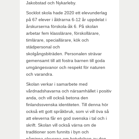
Jakobstad och Nykarleby.
Socklot skola hade 2020 ett elevunderlag
på 67 elever i åldrarna 6-12 år uppdelat i
årskurserna förskola-åk 6. På skolan
arbetar fem klasslärare, förskollärare,
timlärare, speciallärare, kök och
städpersonal och
skolgångsbiträden. Personalen strävar
gemensamt till att fostra barnen till goda
umgängesvanor och respekt för naturen
och varandra.
Skolan verkar i samarbete med
vårdnadshavarna och närsamhället i positiv
anda, och vill också betona den
finlandssvenska identiteten. Till denna hör
också ett gott språkbruk, som vi vill öva så
att eleverna får en god svenska i tal och i
skrift. Skolan vill också värna om de
traditioner som funnits i byn och
påminna eleverna om betydelsen av den