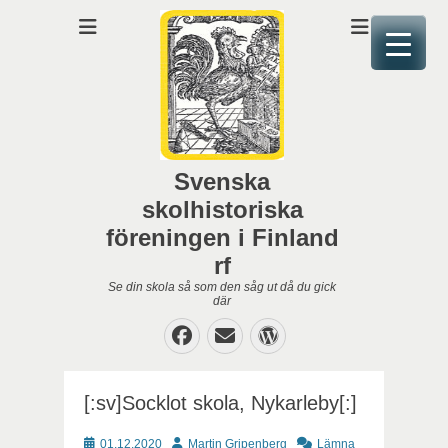
Svenska
skolhistoriska
föreningen i Finland
rf
Se din skola så som den såg ut då du gick
där
Facebook
E-
WordPress
post
[:sv]Socklot skola, Nykarleby[:]
Publicerat
Författare
01.12.2020
Martin Gripenberg
Lämna