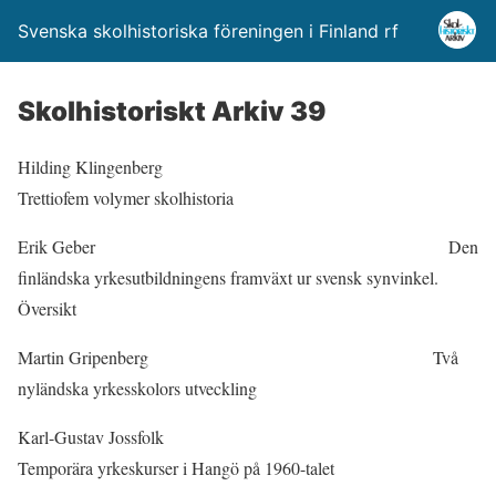
Svenska skolhistoriska föreningen i Finland rf
Skolhistoriskt Arkiv 39
Hilding Klingenberg
Trettiofem volymer skolhistoria
Erik Geber Den
finländska yrkesutbildningens framväxt ur svensk synvinkel.
Översikt
Martin Gripenberg Två
nyländska yrkesskolors utveckling
Karl-Gustav Jossfolk
Temporära yrkeskurser i Hangö på 1960-talet