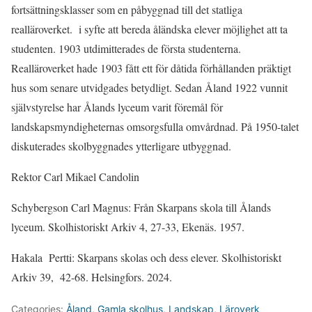
fortsättningsklasser som en påbyggnad till det statliga
realläroverket. i syfte att bereda åländska elever möjlighet att ta
studenten. 1903 utdimitterades de första studenterna.
Realläroverket hade 1903 fått ett för dåtida förhållanden präktigt
hus som senare utvidgades betydligt. Sedan Åland 1922 vunnit
självstyrelse har Ålands lyceum varit föremål för
landskapsmyndigheternas omsorgsfulla omvårdnad. På 1950-talet
diskuterades skolbyggnades ytterligare utbyggnad.
Rektor Carl Mikael Candolin
Schybergson Carl Magnus: Från Skarpans skola till Ålands
lyceum. Skolhistoriskt Arkiv 4, 27-33, Ekenäs. 1957.
Hakala Pertti: Skarpans skolas och dess elever. Skolhistoriskt
Arkiv 39, 42-68. Helsingfors. 2024.
Categories:
Åland
,
Gamla skolhus
,
Landskap
,
Läroverk